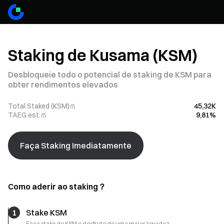
Staking de Kusama (KSM)
Desbloqueie todo o potencial de staking de KSM para
obter rendimentos elevados
Total Staked (KSM)
45,32K
TAEG est.
9,81%
Faça Staking Imediatamente
Como aderir ao staking？
1
Stake KSM
Faça stake de KSM e desfrute de uma maior liquidez.