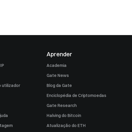
Aprender
IP
Academia
Gate News
utilizador
Blog da Gate
Enciclopédia de Criptomoedas
Gate Research
juda
Halving do Bitcoin
istagem
Atualização do ETH