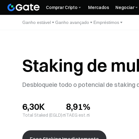
Comprar Cripto
Mercados
Negociar
Ganho estável
Ganho avançado
Empréstimos
Staking de mul
Desbloqueie todo o potencial de staking
6,30K
8,91%
Total Staked (EGLD)
TAEG est.
Faça Staking Imediatamente