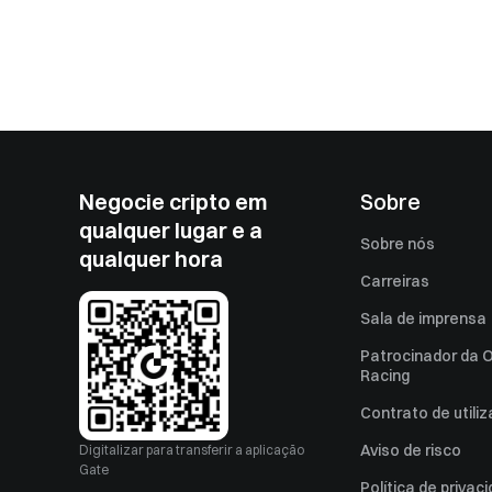
Negocie cripto em
Sobre
qualquer lugar e a
Sobre nós
qualquer hora
Carreiras
Sala de imprensa
Patrocinador da O
Racing
Contrato de utili
Aviso de risco
Digitalizar para transferir a aplicação
Gate
Política de privac