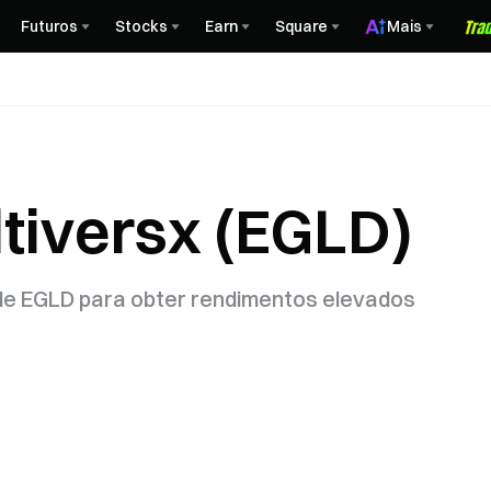
Futuros
Stocks
Earn
Square
Mais
tiversx (EGLD)
 de EGLD para obter rendimentos elevados