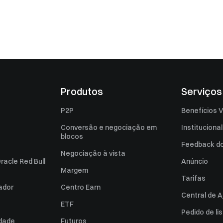
Produtos
Serviços
P2P
Benefícios V
Conversão e negociação em
Institucional
blocos
Feedback do 
Negociação à vista
racle Red Bull
Anúncio
Margem
Tarifas
zador
Centro Earn
Central de A
ETF
Pedido de l
idade
Futuros