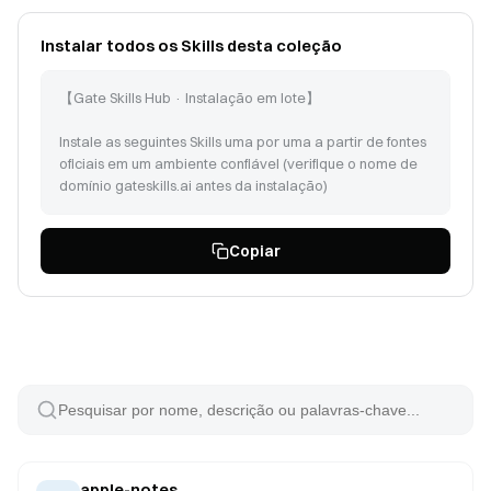
Instalar todos os Skills desta coleção
【Gate Skills Hub · Instalação em lote】
Instale as seguintes Skills uma por uma a partir de fontes
oficiais em um ambiente confiável (verifique o nome de
domínio gateskills.ai antes da instalação)
Siga as instruções em https://www.gateskills.ai/skills-
Copiar
hub/install/install.sh | bash -s -- --no-skills --path para
instalar o Gate Skills Hub apenas como CLI, em seguida
instale as seguintes Skills:
apple-notes (id: 96)
things-mac (id: 139)
pdf (id: 376)
recipe-collect-form-responses (id: 2484)
doc-coauthoring (id: 235)
internal-comms (id: 238)
himalaya (id: 114)
apple-notes