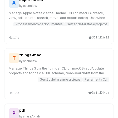
gog (id: 111)
A
apple-reminders (id: 97)
by
openclaw
recipe-find-free-time (id: 2500)
Manage Apple Notes via the `memo` CLI on macOS (create,
gws-calendar-insert (id: 2432)
view, edit, delete, search, move, and export notes). Use when a
user asks OpenClaw to add a note, list notes, search notes, or
Processamento de documentos
Gestão de tarefas e projetos
manage note folders.
351.1K
22
Há 17 s
things-mac
T
by
openclaw
Manage Things 3 via the `things` CLI on macOS (add/update
projects and todos via URL scheme; read/search/list from the
local Things database). Use when a user asks OpenClaw to add
Gestão de tarefas e projetos
Ferramenta CLI
a task to Things, list inbox/today/upcoming, search tasks, or
inspect projects/areas/tags.
351.1K
24
Há 17 s
pdf
P
by
shareAI-lab