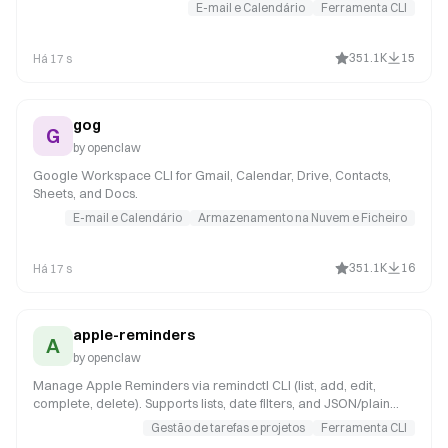
from the terminal. Supports multiple accounts and message
E-mail e Calendário
Ferramenta CLI
composition with MML (MIME Meta Language).
351.1K
15
Há 17 s
gog
G
by
openclaw
Google Workspace CLI for Gmail, Calendar, Drive, Contacts,
Sheets, and Docs.
E-mail e Calendário
Armazenamento na Nuvem e Ficheiro
351.1K
16
Há 17 s
apple-reminders
A
by
openclaw
Manage Apple Reminders via remindctl CLI (list, add, edit,
complete, delete). Supports lists, date filters, and JSON/plain
output.
Gestão de tarefas e projetos
Ferramenta CLI