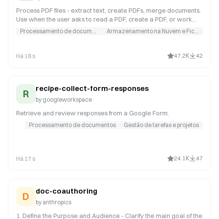
Process PDF files - extract text, create PDFs, merge documents.
Use when the user asks to read a PDF, create a PDF, or work
with PDF files.
Processamento de documentos
Armazenamento na Nuvem e Ficheiro
47.2K
42
Há 18 s
recipe-collect-form-responses
R
by
googleworkspace
Retrieve and review responses from a Google Form.
Processamento de documentos
Gestão de tarefas e projetos
24.1K
47
Há 17 s
doc-coauthoring
D
by
anthropics
1. Define the Purpose and Audience - Clarify the main goal of the