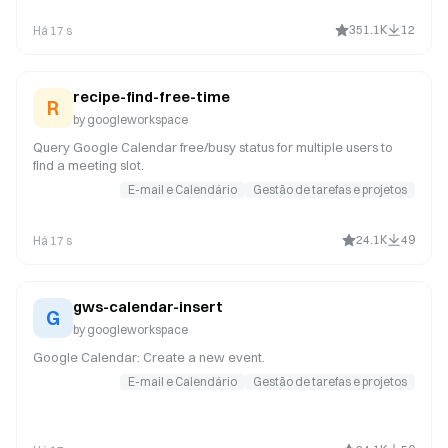
351.1K
12
Há 17 s
recipe-find-free-time
R
by
googleworkspace
Query Google Calendar free/busy status for multiple users to
find a meeting slot.
E-mail e Calendário
Gestão de tarefas e projetos
24.1K
49
Há 17 s
gws-calendar-insert
G
by
googleworkspace
Google Calendar: Create a new event.
E-mail e Calendário
Gestão de tarefas e projetos