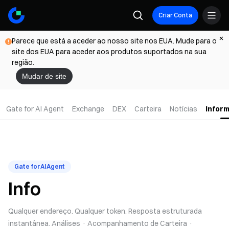
Criar Conta
Parece que está a aceder ao nosso site nos EUA. Mude para o
site dos EUA para aceder aos produtos suportados na sua
região.
Mudar de site
Gate for AI Agent
Exchange
DEX
Carteira
Notícias
Infor
Gate for AI Agent
Info
Qualquer endereço. Qualquer token. Resposta estruturada
instantânea. Análises · Acompanhamento de Carteira ·