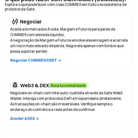
Explore o que pode fazer com o seu CUMMIES em todo o ecossistema de
produtos da Gate.
Negociar
Aceda aos mercados À vista, Margem e Futuros para pares de
CUMMIES com elevada liquidez.
A negociação de Margem e Futuros envolve alavancagem e acarreta
um risco mais elevado de perda. Negoceie apenas com fundos que
possa suportar perder.
Negociar CUMMIES/USDT →
Web3 & DEX
Nova funcionalidade
Negoceie on-chain com total auto-custódia através da Gate Web3
Wallet. Interaja com protocolos DeFi e troque tokens diretamente.
As transações on-chain são irreversíveis. Verifique sempre o
endereço do contrato e a rede antes de confirmar.
Aceder à DEX →