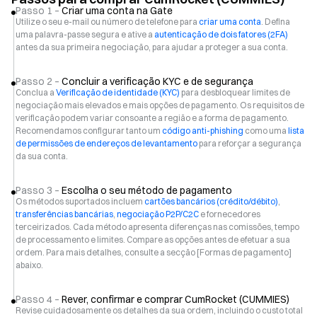
Passo 1 –
Criar uma conta na Gate
Utilize o seu e-mail ou número de telefone para
criar uma conta
. Defina
uma palavra-passe segura e ative a
autenticação de dois fatores (2FA)
antes da sua primeira negociação, para ajudar a proteger a sua conta.
Passo 2 –
Concluir a verificação KYC e de segurança
Conclua a
Verificação de identidade (KYC)
para desbloquear limites de
negociação mais elevados e mais opções de pagamento. Os requisitos de
verificação podem variar consoante a região e a forma de pagamento.
Recomendamos configurar tanto um
código anti-phishing
como uma
lista
de permissões de endereços de levantamento
para reforçar a segurança
da sua conta.
Passo 3 –
Escolha o seu método de pagamento
Os métodos suportados incluem
cartões bancários (crédito/débito)
,
transferências bancárias
,
negociação P2P/C2C
e fornecedores
terceirizados. Cada método apresenta diferenças nas comissões, tempo
de processamento e limites. Compare as opções antes de efetuar a sua
ordem. Para mais detalhes, consulte a secção [Formas de pagamento]
abaixo.
Passo 4 –
Rever, confirmar e comprar CumRocket (CUMMIES)
Revise cuidadosamente os detalhes da sua ordem, incluindo o custo total