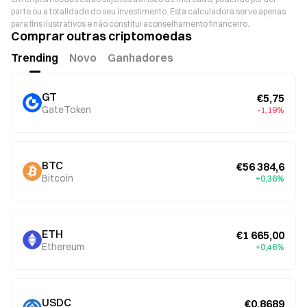
parte ou a totalidade do seu investimento. Esta calculadora serve apenas
para fins ilustrativos e não constitui aconselhamento financeiro.
Comprar outras criptomoedas
Trending
Novo
Ganhadores
GT
€5,75
GateToken
-1,19%
BTC
€56 384,6
Bitcoin
+0,36%
ETH
€1 665,00
Ethereum
+0,46%
USDC
€0,8689