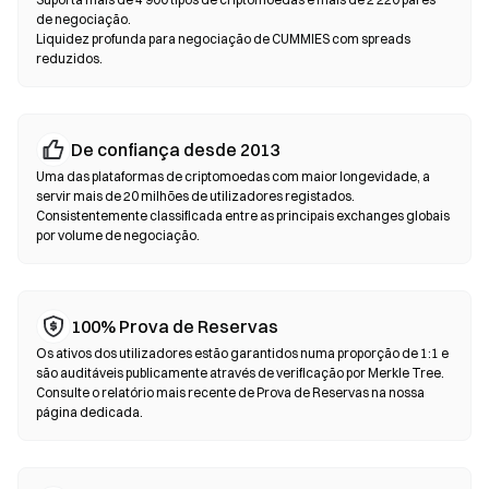
de crédito sem passar primeiro por uma exchange. Faça sempre
de negociação.
uma cópia de segurança da sua frase de recuperação e verifique
Liquidez profunda para negociação de CUMMIES com spreads
os endereços dos contratos antes de confirmar qualquer
reduzidos.
transação.
Exchanges Descentralizadas (DEX)
De confiança desde 2013
Negoceie diretamente entre pares, sem intermediários. As DEX
Uma das plataformas de criptomoedas com maior longevidade, a
utilizam contratos inteligentes para executar trocas em
servir mais de 20 milhões de utilizadores registados.
blockchain — não é necessário registo nem verificação de
Consistentemente classificada entre as principais exchanges globais
identidade. Ligue uma wallet compatível, selecione o par de
por volume de negociação.
tokens, defina a tolerância de derrapagem e confirme o swap.
Tenha em atenção que se aplicam taxas de gas e os preços
podem diferir dos mercados centralizados devido à
profundidade de liquidez. A maioria da atividade nas DEX ocorre
100% Prova de Reservas
em blockchains compatíveis com EVM, como Ethereum, BNB
Os ativos dos utilizadores estão garantidos numa proporção de 1:1 e
Chain e Polygon.
são auditáveis publicamente através de verificação por Merkle Tree.
Consulte o relatório mais recente de Prova de Reservas na nossa
página dedicada.