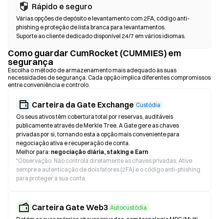
Rápido e seguro
Várias opções de depósito e levantamento com 2FA, código anti-
phishing e proteção de lista branca para levantamentos.
Suporte ao cliente dedicado disponível 24/7 em vários idiomas.
Como guardar CumRocket (CUMMIES) em
segurança
Escolha o método de armazenamento mais adequado às suas
necessidades de segurança. Cada opção implica diferentes compromissos
entre conveniência e controlo.
Carteira da Gate Exchange
Custódia
Os seus ativos têm cobertura total por reservas, auditáveis
publicamente através de Merkle Tree. A Gate gere as chaves
privadas por si, tornando esta a opção mais conveniente para
negociação ativa e recuperação de conta.
Melhor para:
negociação diária, staking e Earn
*
Observação: Não controla diretamente as chaves privadas. Ative
sempre a autenticação de dois fatores (2FA) e o código anti-phishing
para proteger a sua conta.
Carteira Gate Web3
Autocustódia