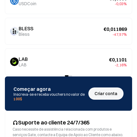
USDCoin
-0,03%
BLESS
€0,011869
Bless
-47,57%
LAB
€0,1101
LAB
-2,16%
Começar agora
Criar conta
Inscreva-se e receba vouchers no valor de
100$
Suporte ao cliente 24/7/365
Caso necessite de assistência relacionada com produtos e
serviços Gate, contacte a Equipa de Apoio ao Cliente como abaixo.