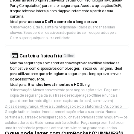
Detém as suas próprias chaves privadas, com tecnologia MPC (Multi-
Party Computation) para maior segurança. Aceda a aplicações DeFi,
troque tokens e interaja com dApps diretamente a partir da sua
carteira.
Ideal para:
acesso a DeFi e controlo a longo prazo
*
Observação: É da sua inteira responsabilidade guardar as suas
chaves. Se as perder, os ativos não poderão ser recuperados pela
Gate ou por qualquer outra entidade.
Carteira física fria
Offline
Máxima segurança ao manter as chaves privadas offline e isoladas.
Compatível com dispositivos como Ledger, Trezor ou Tangem. Ideal
para utilizadores que privilegiam a segurança a longo prazo em vez
do acesso frequente.
Ideal para:
Grandes Investimentos e HODLing
*
Observação: Menos conveniente para negociação ativa. Faça uma
cópia de segurança da sua frase de recuperação offline e nunca a
guarde em formato digital (sem capturas de ecrã, sem nuvem).
Dicas de segurança: Ative a autenticação de dois fatores (2FA), como o
Google Authenticator, imediatamente após criar a sua conta. Nunca
partilhe a sua frase de recuperação ou chaves privadas com ninguém — os
colaboradores da Gate nunca as irão solicitar. Faça sempre um teste com
uma transferência pequena antes de movimentar grandes quantias.
O que pode fazer com CumRocket (CUMMIES)?