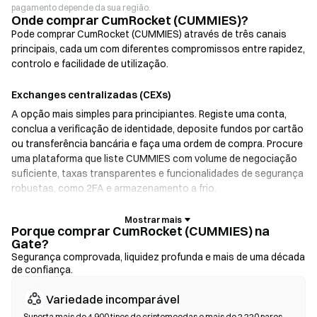
pagamento depende da sua região.
Onde comprar CumRocket (CUMMIES)?
Pode comprar CumRocket (CUMMIES) através de três canais
principais, cada um com diferentes compromissos entre rapidez,
controlo e facilidade de utilização.
Exchanges centralizadas (CEXs)
A opção mais simples para principiantes. Registe uma conta,
conclua a verificação de identidade, deposite fundos por cartão
ou transferência bancária e faça uma ordem de compra. Procure
uma plataforma que liste CUMMIES com volume de negociação
suficiente, taxas transparentes e funcionalidades de segurança
robustas, como 2FA e armazenamento a frio.
Carteiras de criptomoedas
Porque comprar CumRocket (CUMMIES) na
Gate?
Para utilizadores que dão prioridade à autocustódia. As
Segurança comprovada, liquidez profunda e mais de uma década
carteiras não custodiais permitem-lhe guardar as suas próprias
de confiança.
chaves privadas e trocar tokens diretamente na interface da
carteira. Algumas carteiras também oferecem uma rampa de
Variedade incomparável
entrada fiduciária, permitindo-lhe comprar CUMMIES com cartão
Suporta mais de 4 900 tipos de criptomoedas e mais de 2 220 pares