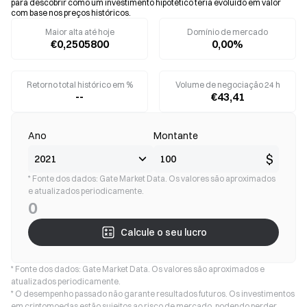
para descobrir como um investimento hipotético teria evoluído em valor
com base nos preços históricos.
Maior alta até hoje
Domínio de mercado
€0,2505800
0,00%
Retorno total histórico em %
Volume de negociação 24 h
--
€43,41
Ano
Montante
$
* Fonte dos dados: Gate Market Data. Os valores são aproximados
e atualizados periodicamente.
0
Calcule o seu lucro
* Fonte dos dados: Gate Market Data. Os valores são aproximados e
atualizados periodicamente.
* O desempenho passado não garante resultados futuros. Os investimentos
em criptomoedas estão sujeitos ao risco de mercado, podendo perder