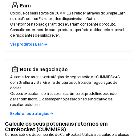
Earn
Coloque os seus ativos de CUMMIES a render através do Simple Earn
ou dos Produtos Estruturados disponíveis na Gate.
Os retornos não são garantidos e variam consoante o produto.
Consulte os termos de cada produto, o período de bloqueio e o nível
de risco antes de subscrever.
Ver produtos Earn →
Bots de negociação
Automatize as suas estratégias de negociação de CUMMIES 24/7
com Grelha à vista, Grelha de futuros ou Bots de negociação de
cópias.
Os bots executam com base em parâmetros predefinidos e não
garantem lucro. O desempenho passado não é indicativo de
resultados futuros.
Explorar estratégias →
Calcule os seus potenciais retornos em
CumRocket (CUMMIES)
Curioso sobre o desempenho do CumRocket? Utilize a calculadora abaixo