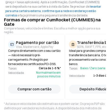
(preço + taxas aplicáveis). Após a confirmação, CumRocket (CUMMIES)
será depositado na sua carteira à vista da Gate. Se precisar de
levantar
para uma carteira externa
,
confirme que a rede e o endereço estão
corretos
e faça primeiro uma pequena transferência de teste.
Formas de comprar CumRocket (CUMMIES) na
Gate
Compare taxas, velocidade e limites. Escolha a melhor opção para a sua
região.
Pagamento por cartão
Transferência ba
Visa, Mastercard, Apple Pay
SEPA, SWIFT, FPS, etc.
Compre diretamente com o seu cartão
Ideal para grandes compras p
— não é necessário pré-
transferência bancária. O tem
carregamento. Protegido por
processamento varia consoan
fornecedores certificados PCI-DSS.
banco.
Cerca de 1–5 %*
Baixo / Zero (varia 
Taxas
Taxas
Normalmente em
Velocidade
1–3 dias útei
Velocidade
poucos minutos
Comprar com cartão
Depósito Fiduciári
* As taxas e velocidades são estimativas e podem variar. Os preços P2P são
definidos por vendedores individuais. A disponibilidade dos métodos de