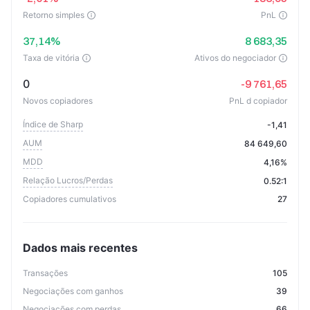
Retorno simples
PnL
37,14%
8 683,35
Taxa de vitória
Ativos do negociador
0
-9 761,65
Novos copiadores
PnL d copiador
Índice de Sharp
-1,41
AUM
84 649,60
MDD
4,16%
Relação Lucros/Perdas
0.52:1
Copiadores cumulativos
27
Dados mais recentes
Transações
105
Negociações com ganhos
39
Negociações com perdas
66