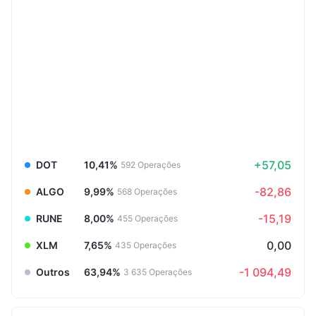
+57,05
DOT
10,41%
592
Operações
-82,86
ALGO
9,99%
568
Operações
-15,19
RUNE
8,00%
455
Operações
0,00
XLM
7,65%
435
Operações
-1 094,49
Outros
63,94%
3 635
Operações