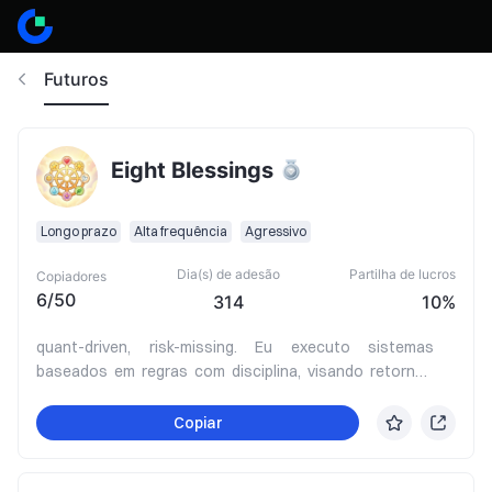
Futuros
Eight Blessings
Longo prazo
Alta frequência
Agressivo
Dia(s) de adesão
Partilha de lucros
Copiadores
6
/
50
314
10%
quant-driven, risk-missing. Eu executo sistemas
baseados em regras com disciplina, visando retornos
médios mensais de 10–20% enquanto objetivo um MDD
anual máximo de 20%. Sem hype, sem vibrações—
Copiar
apenas dados, dimensionamento e controlo rigoroso
para um crescimento constante que está pronto.