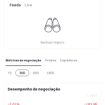
Feeds
Live
Nenhum registo
Métricas de negociação
Ordens
Copiadores
7D
30D
90D
180D
Desempenho de negociação
* USDT
-2,01%
-183,95