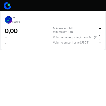
Radix
Máxima em 24h
--
0,00
Mínima em 24h
--
-
--
Volume de negociação em 24h (XRD)
-
Volume em 24 horas (USDT)
--
-