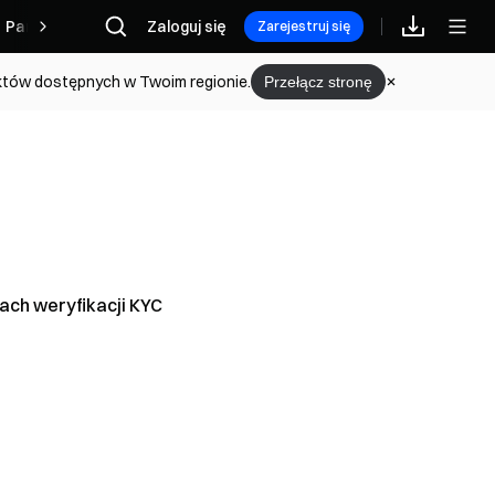
Partner
Zaloguj się
Zarejestruj się
uktów dostępnych w Twoim regionie.
Przełącz stronę
nie do Passkey
ach weryfikacji KYC
gurować kod antyphishingowy
her Introduction
rzechowywania aktywów
ć i wyłączyć Google Authenticator