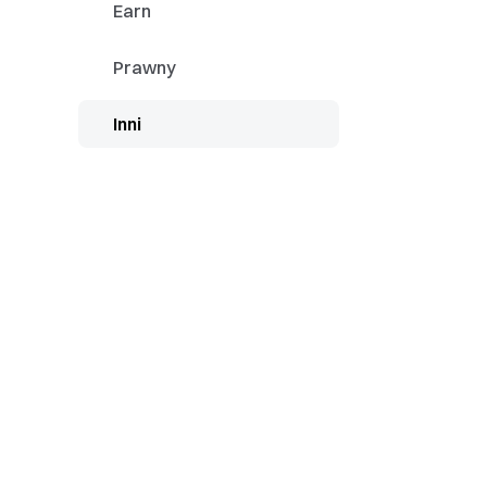
Earn
Jak powiązać/odł
Prawny
Wskazówki dotyc
Inni