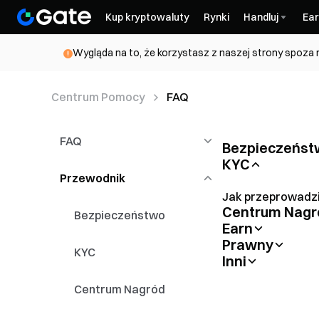
Kup kryptowaluty
Rynki
Handluj
Ear
Wygląda na to, że korzystasz z naszej strony spoza 
Centrum Pomocy
FAQ
FAQ
Bezpieczeńst
KYC
Jak dodać adres e
(whitelist)
Przewodnik
Handel Spot & Konwersja
Jak przeprowadzi
Centrum Nagr
Wpłata i Wypłata
Bezpieczeństwo
Rozwiązania w p
Earn
Introduction to T
środków na Gate
Prawny
Przewodnik użytk
KYC
Inni
Polityka konflikt
Gate Voucher Ov
Jak znaleźć mój 
Jak zresetować h
Centrum Nagród
częstotliwość re