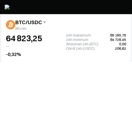
BTC/USDC
Bitcoin
24h maksimum
65 185,75
64 823,25
24h minimum
64 728,45
Wolumen 24h (BTC)
0,00
--
Obrót 24h (USDC)
206,62
-0,32%