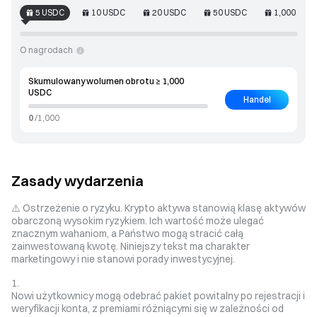
5
USDC
10
USDC
20
USDC
50
USDC
1,000
USD
O nagrodach
Skumulowany wolumen obrotu ≥ 1,000
USDC
Handel
0
/
1,000
Zasady wydarzenia
⚠️ Ostrzeżenie o ryzyku. Krypto aktywa stanowią klasę aktywów
obarczoną wysokim ryzykiem. Ich wartość może ulegać
znacznym wahaniom, a Państwo mogą stracić całą
zainwestowaną kwotę. Niniejszy tekst ma charakter
marketingowy i nie stanowi porady inwestycyjnej.
Nowi użytkownicy mogą odebrać pakiet powitalny po rejestracji i
weryfikacji konta, z premiami różniącymi się w zależności od