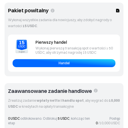
Pakiet powitalny
Wykonaj wszystkie zadania dla nowicjuszy, aby zdobyć nagrody o
wartości
15 USDC
.
15
Pierwszy handel
USDC
Wykonaj pierwszą transakcję spot o wartości ≥ 50
Kupon
USDC, aby otrzymać nagrodę 15 USDC
Handel
Zaawansowane zadanie handlowe
Zrealizuj zadanie
wpłaty netto i handlu spot
, aby wygrać do
10,000
USDC
w kredytach na opłaty transakcyjne
0 USDC
odblokowano. Odblokuj
5 USDC
, kończąc ten
Postęp
etap
0
/
10,000
USDC