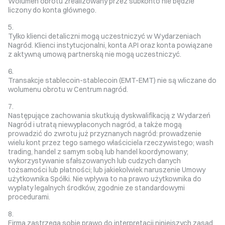
Wolumen obrotu zrealizowany przez subkonto nie będzie
liczony do konta głównego.
Tylko klienci detaliczni mogą uczestniczyć w Wydarzeniach
Nagród. Klienci instytucjonalni, konta API oraz konta powiązane
z aktywną umową partnerską nie mogą uczestniczyć.
Transakcje stablecoin-stablecoin (EMT-EMT) nie są wliczane do
wolumenu obrotu w Centrum nagród.
Następujące zachowania skutkują dyskwalifikacją z Wydarzeń
Nagród i utratą niewypłaconych nagród, a także mogą
prowadzić do zwrotu już przyznanych nagród: prowadzenie
wielu kont przez tego samego właściciela rzeczywistego; wash
trading, handel z samym sobą lub handel koordynowany;
wykorzystywanie sfałszowanych lub cudzych danych
tożsamości lub płatności; lub jakiekolwiek naruszenie Umowy
użytkownika Spółki. Nie wpływa to na prawo użytkownika do
wypłaty legalnych środków, zgodnie ze standardowymi
procedurami.
Firma zastrzega sobie prawo do interpretacji niniejszych zasad