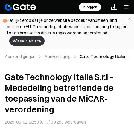
Inloggen
Het lijkt erop dat je onze website bezoekt vanuit een land
buiten de EU. Ga naar de globale website om toegang te krijgen
tot de producten die in je regio worden ondersteund.
Wissel van site
Aankondigingen
Aankondiging
Gate Technology Italia
S.r.l – Mededeling
betreffende de
Gate Technology Italia S.r.l –
toepassing van de
MiCAR-verordening
Mededeling betreffende de
toepassing van de MiCAR-
verordening
2025-06-02 16:53 (UTC)
39,253
weergaven