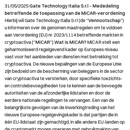
31/05/2025
Gate Technology Italia S.r.l – Mededeling
betreffende de toepassing van de MiCAR-verordening
Hierbij wil Gate Technology Italia S.r.l (de
“Vennootschap”
)
u informeren over de genomen maatregelen om te voldoen
aan Verordening (EU) nr. 2023/1114 betreffende markten in
cryptoactiva (
“MiCAR”
).
Wat is MiCAR?
MiCAR stelt een
geharmoniseerd regelgevend kader op Europees niveau
vast voor het aanbieden van diensten met betrekking tot
cryptoactiva. De nieuwe bepalingen van de Europese Unie
zijn bedoeld om de bescherming van beleggers in de sector
van cryptoactiva te versterken, door specifieke toezichts-
en controlebevoegdheden toe te kennen aan de bevoegde
autoriteiten van de afzonderlijke lidstaten en door de
eerdere nationale regelingen te vervangen. Een van de
belangrijkste gevolgen van de inwerkingtreding van het
nieuwe Europese regelgevingskader is dat partijen die in
één EU-lidstaat zijn gemachtigd, in alle andere EU-landen op
de cryptomarkt mogen opereren met gebruikmaking van