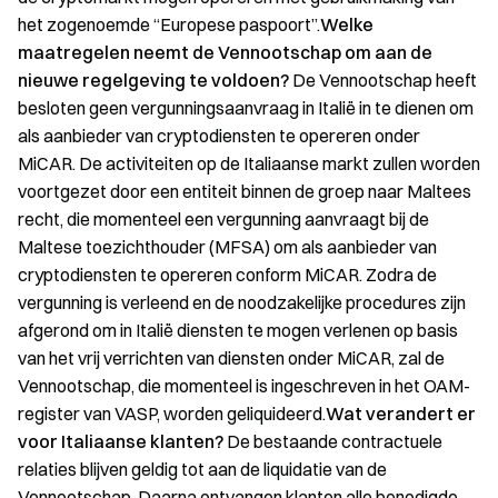
het zogenoemde “Europese paspoort”.
Welke
maatregelen neemt de Vennootschap om aan de
nieuwe regelgeving te voldoen?
De Vennootschap heeft
besloten geen vergunningsaanvraag in Italië in te dienen om
als aanbieder van cryptodiensten te opereren onder
MiCAR. De activiteiten op de Italiaanse markt zullen worden
voortgezet door een entiteit binnen de groep naar Maltees
recht, die momenteel een vergunning aanvraagt bij de
Maltese toezichthouder (MFSA) om als aanbieder van
cryptodiensten te opereren conform MiCAR. Zodra de
vergunning is verleend en de noodzakelijke procedures zijn
afgerond om in Italië diensten te mogen verlenen op basis
van het vrij verrichten van diensten onder MiCAR, zal de
Vennootschap, die momenteel is ingeschreven in het OAM-
register van VASP, worden geliquideerd.
Wat verandert er
voor Italiaanse klanten?
De bestaande contractuele
relaties blijven geldig tot aan de liquidatie van de
Vennootschap. Daarna ontvangen klanten alle benodigde