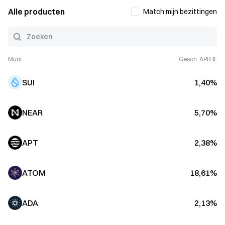
Alle producten
Match mijn bezittingen
Munt
Gesch. APR
SUI
1,40%
NEAR
5,70%
APT
2,38%
ATOM
18,61%
ADA
2,13%