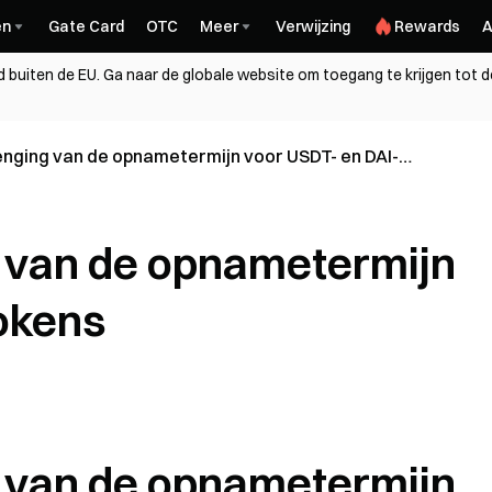
en
Gate Card
OTC
Meer
Verwijzing
Rewards
A
nd buiten de EU. Ga naar de globale website om toegang te krijgen tot d
nging van de opnametermijn voor USDT- en DAI-
 van de opnametermijn
okens
 van de opnametermijn