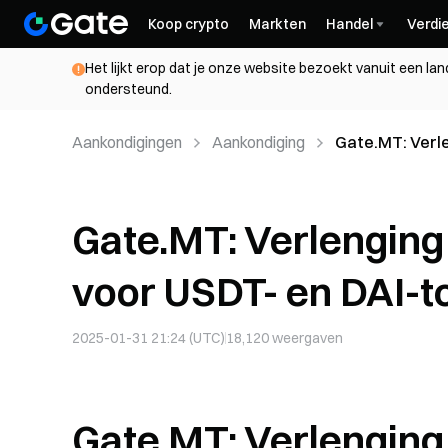
Koop crypto
Markten
Handel
Verdi
Het lijkt erop dat je onze website bezoekt vanuit een la
ondersteund.
Aankondigingen
Aankondiging
Gate.MT: Verle
tokens
Gate.MT: Verlenging
voor USDT- en DAI-t
2025-01-31 21:24 (UTC)
18,120
weergaven
Gate.MT: Verlenging