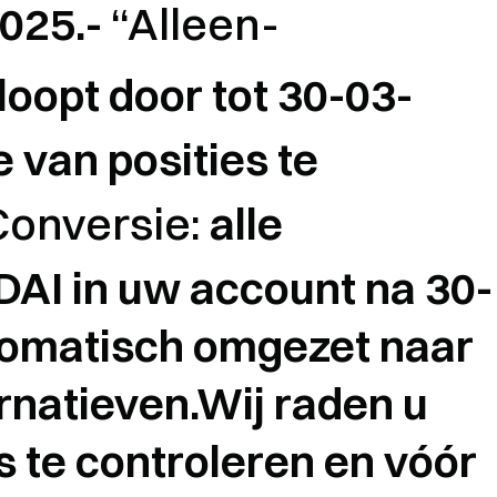
2025.-
“Alleen-
loopt door tot 30-03-
e van posities te
Conversie:
alle
DAI in uw account na 30-
omatisch omgezet naar
natieven.Wij raden u
s te controleren en vóór