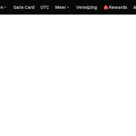
en
Gate Card
OTC
Meer
Verwijzing
Rewards
A