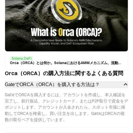
Solana,DeFi
Orca（ORCA）とは何か。SolanaにおけるAMMメカニズム、流動性モデル、そしてDeFiエコシステムで果たす役割を詳しく解説します。
Orca（ORCA）の購入方法に関するよくある質問
GateでORCA（ORCA）を購入する方法は？
GateでORCAを購入するには、アカウントを作成し、本人確認を
完了し、銀行振込、クレジットカード、またはP2P取引で資金をデ
ポジットします。アカウントが入金されたら、スポット市場に移
動してORCAを検索し、買い注文を出します。GateはORCAの複
数の取引ペアを提供しています。