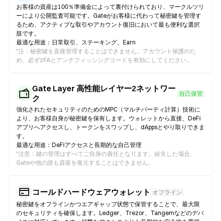
お客様の資産は100％準備金によって裏付けられており、マークルツリ
ーにより公開監査可能です。Gateがお客様に代わって秘密鍵を管理す
るため、アクティブな取引やアカウント復旧において最も便利な選択
肢です。
最適な用途：日常取引、ステーキング、Earn
*
注：秘密鍵を直接管理することはできません。アカウント保護のた
め、必ず2FAとアンチフィッシングコードを有効にしてください。
Gate Layer 高性能レイヤー2ネットワー
自己保管
ク
強化されたセキュリティのためのMPC（マルチパーティ計算）技術に
より、お客様自身が秘密鍵を保有します。ウォレットから直接、DeFi
アプリへアクセスし、トークンをスワップし、dAppsとやり取りできま
す。
最適な用途：DeFiアクセスと長期的な自己管理
*
注意：鍵の管理はすべてご自身の責任となります。紛失した場合、
Gateや他の誰も資産を復元することはできません。
コールドハードウェアウォレット
オフライン
秘密鍵をオフラインかつエアギャップ状態で保管することで、最大限
のセキュリティを確保します。Ledger、Trezor、Tangemなどのデバ