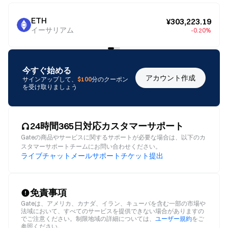
ETH
¥303,223.19
イーサリアム
-0.20%
今すぐ始める
アカウント作成
サインアップして、
$100
分のクーポン
を受け取りましょう
24時間365日対応カスタマーサポート
Gateの商品やサービスに関するサポートが必要な場合は、以下のカ
スタマーサポートチームにお問い合わせください。
ライブチャット
メール
サポートチケット提出
免責事項
Gateは、アメリカ、カナダ、イラン、キューバを含む一部の市場や
法域において、すべてのサービスを提供できない場合がありますの
でご注意ください。制限地域の詳細については、
ユーザー規約
をご
参照ください。