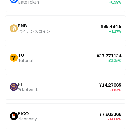
GateToken
+0.59%
BNB
¥95,464.5
バイナンスコイン
+1.27%
TUT
¥27.271124
Tutorial
+193.32%
PI
¥14.27065
Pi Network
-1.83%
BICO
¥7.602366
Biconomy
-14.08%