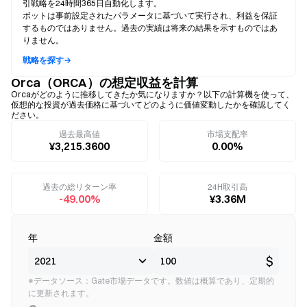
引戦略を24時間365日自動化します。
ボットは事前設定されたパラメータに基づいて実行され、利益を保証
するものではありません。過去の実績は将来の結果を示すものではあ
りません。
戦略を探す→
Orca（ORCA）の想定収益を計算
Orcaがどのように推移してきたか気になりますか？以下の計算機を使って、
仮想的な投資が過去価格に基づいてどのように価値変動したかを確認してく
ださい。
過去最高値
市場支配率
¥3,215.3600
0.00%
過去の総リターン率
24H取引高
-49.00%
¥3.36M
年
金額
$
※データソース：Gate市場データです。数値は概算であり、定期的
に更新されます。