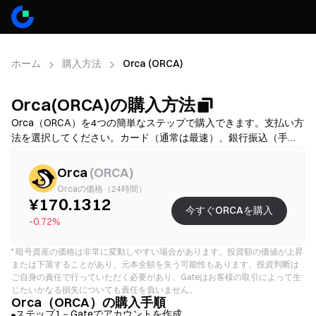
ホーム
購入方法
Orca (ORCA)
Orca(ORCA)の購入方法
Orca（ORCA）を4つの簡単なステップで購入できます。支払い方
法を選択してください。カード（通常は最速）、銀行振込（手数
料が低いことが多いですが、時間がかかる場合があります）、ま
たはP2P/C2C（選択肢は多いですが、詐欺リスクが高いです）か
Orca
(
ORCA
)
ら選び、その後、総コスト（提供業者手数料＋スプレッド）を確
Orcaの価格（24時間）
認し、必要に応じてKYCを完了し、2FAでアカウントを保護してく
¥170.1312
今すぐORCAを購入
ださい。利用可能性、上限、手数料、処理時間は地域と提供業者
-0.72%
により異なります。
*
暗号資産の価格は非常に変動しやすい場合があります。投資額の価値が上昇
または下落することがあり、元本全額を失う可能性もあります。投資判断は
ご自身の責任で行っていただく必要があり、Gateはお客様の取引によって生
じたいかなる損失についても責任を負いません。
Orca（ORCA）の購入手順
ステップ1－Gateでアカウントを作成