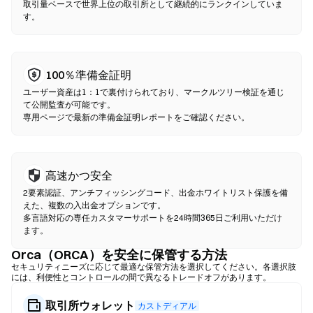
ください。ガス代が発生し、流動性の深さにより価格が中央集権
取引量ベースで世界上位の取引所として継続的にランクインしていま
す。
型市場と異なる場合がある点にご注意ください。ほとんどのDEX
活動は、Ethereum、BNB Chain、PolygonなどのEVM互換チェー
ン上で行われます。
100％準備金証明
ユーザー資産は1：1で裏付けられており、マークルツリー検証を通じ
て公開監査が可能です。
専用ページで最新の準備金証明レポートをご確認ください。
高速かつ安全
2要素認証、アンチフィッシングコード、出金ホワイトリスト保護を備
えた、複数の入出金オプションです。
多言語対応の専任カスタマーサポートを24時間365日ご利用いただけ
ます。
Orca（ORCA）を安全に保管する方法
セキュリティニーズに応じて最適な保管方法を選択してください。各選択肢
には、利便性とコントロールの間で異なるトレードオフがあります。
取引所ウォレット
カストディアル