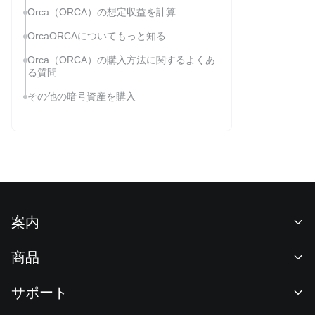
Orca（ORCA）の想定収益を計算
OrcaORCAについてもっと知る
Orca（ORCA）の購入方法に関するよくあ
る質問
その他の暗号資産を購入
案内
当社について
商品
採用情報
P2P
サポート
ニュースルーム
交換 & ブロック取引