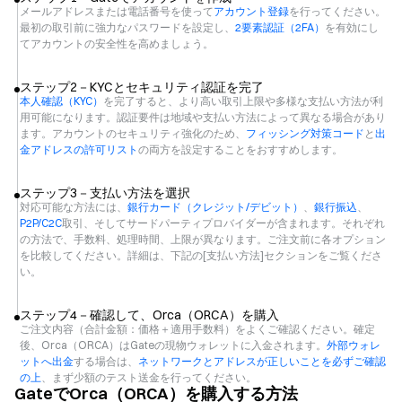
メールアドレスまたは電話番号を使って
アカウント登録
を行ってください。
最初の取引前に強力なパスワードを設定し、
2要素認証（2FA）
を有効にし
てアカウントの安全性を高めましょう。
ステップ2－KYCとセキュリティ認証を完了
本人確認（KYC）
を完了すると、より高い取引上限や多様な支払い方法が利
用可能になります。認証要件は地域や支払い方法によって異なる場合があり
ます。アカウントのセキュリティ強化のため、
フィッシング対策コード
と
出
金アドレスの許可リスト
の両方を設定することをおすすめします。
ステップ3－支払い方法を選択
対応可能な方法には、
銀行カード（クレジット/デビット）
、
銀行振込
、
P2P/C2C
取引、そしてサードパーティプロバイダーが含まれます。それぞれ
の方法で、手数料、処理時間、上限が異なります。ご注文前に各オプション
を比較してください。詳細は、下記の[支払い方法]セクションをご覧くださ
い。
ステップ4－確認して、Orca（ORCA）を購入
ご注文内容（合計金額：価格＋適用手数料）をよくご確認ください。確定
後、Orca（ORCA）はGateの現物ウォレットに入金されます。
外部ウォレ
ットへ出金
する場合は、
ネットワークとアドレスが正しいことを必ずご確認
の上
、まず少額のテスト送金を行ってください。
GateでOrca（ORCA）を購入する方法