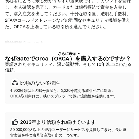
初心者にとって最も分かりやすい選択肢です。アカウントを登録
し、本人確認を完了し、カードまたは銀行振込で資金を入金し
て、購入注文を出してください。十分な取引量、透明な手数料、
2FAやコールドストレージなどの強固なセキュリティ機能を備え
た、ORCAを上場している取引所を選んでください。
暗号資産ウォレット
自己保管を重視するユーザー向けです。ノンカストディアルウォ
レットでは、お客様自身が秘密鍵を保有し、ウォレットのインタ
なぜGateでOrca（ORCA）を購入するのですか？
ーフェース内で直接トークンをスワップできます。一部のウォレ
実証されたセキュリティ、深い流動性、そして10年以上にわたる
信頼。
ットは法定通貨オンランプにも対応しており、取引所を経由せず
にクレジットカードでORCAを購入できます。いかなる取引で
比類のない多様性
も、確認前に必ずシードフレーズをバックアップし、コントラク
トアドレスを確認してください。
4,900種類以上の暗号資産と、2,220を超える取引ペアに対応。
ORCA取引向けに、狭いスプレッドで深い流動性を提供します。
分散型取引所（DEX）
仲介者なしでP2P取引を行います。DEXはスマートコントラクトを
使用してオンチェーンでスワップを実行するため、登録や本人確
2013年より信頼され続けています
認は不要です。互換性のあるウォレットを接続し、トークンペア
20,000,000人以上の登録ユーザーにサービスを提供してきた、長い運
を選択し、スリッページ許容値を設定して、スワップを確認して
営実績を持つ暗号資産取引所の一つです。