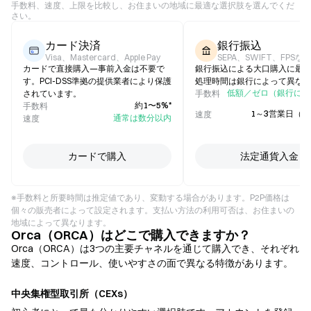
手数料、速度、上限を比較し、お住まいの地域に最適な選択肢を選んでくだ
さい。
カード決済
銀行振込
Visa、Mastercard、Apple Pay
SEPA、SWIFT、FPSな
カードで直接購入—事前入金は不要で
銀行振込による大口購入に最
す。PCI-DSS準拠の提供業者により保護
処理時間は銀行によって異な
低額／ゼロ（銀行によ
されています。
手数料
約1〜5%*
手数料
1～3営業日（
速度
通常は数分以内
速度
カードで購入
法定通貨入金
※手数料と所要時間は推定値であり、変動する場合があります。P2P価格は
個々の販売者によって設定されます。支払い方法の利用可否は、お住まいの
地域によって異なります。
Orca（ORCA）はどこで購入できますか？
Orca（ORCA）は3つの主要チャネルを通じて購入でき、それぞれ
速度、コントロール、使いやすさの面で異なる特徴があります。
中央集権型取引所（CEXs）