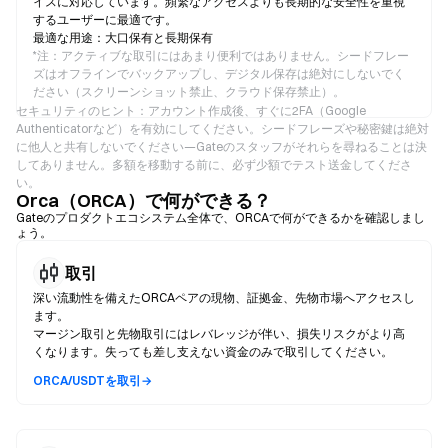
イスに対応しています。頻繁なアクセスよりも長期的な安全性を重視
するユーザーに最適です。
最適な用途：大口保有と長期保有
*
注：アクティブな取引にはあまり便利ではありません。シードフレー
ズはオフラインでバックアップし、デジタル保存は絶対にしないでく
ださい（スクリーンショット禁止、クラウド保存禁止）。
セキュリティのヒント：アカウント作成後、すぐに2FA（Google
Authenticatorなど）を有効にしてください。シードフレーズや秘密鍵は絶対
に他人と共有しないでください—Gateのスタッフがそれらを尋ねることは決
してありません。多額を移動する前に、必ず少額でテスト送金してくださ
い。
Orca（ORCA）で何ができる？
Gateのプロダクトエコシステム全体で、ORCAで何ができるかを確認しまし
ょう。
取引
深い流動性を備えたORCAペアの現物、証拠金、先物市場へアクセスし
ます。
マージン取引と先物取引にはレバレッジが伴い、損失リスクがより高
くなります。失っても差し支えない資金のみで取引してください。
ORCA/USDTを取引→