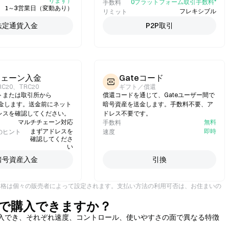
ります）
0プラットフォーム取引手数料*
手数料
1～3営業日（変動あり）
フレキシブル
リミット
法定通貨入金
P2P取引
チェーン入金
Gateコード
RC20、TRC20
ギフト／償還
トまたは取引所から
償還コードを通じて、Gateユーザー間で
を入金します。送金前にネット
暗号資産を送金します。手数料不要、ア
レスを確認してください。
ドレス不要です。
マルチチェーン対応
無料
手数料
まずアドレスを
即時
のヒント
速度
確認してくださ
い
暗号資産入金
引換
価格は個々の販売者によって設定されます。支払い方法の利用可否は、お住まいの
はどこで購入できますか？
を通じて購入でき、それぞれ速度、コントロール、使いやすさの面で異なる特徴