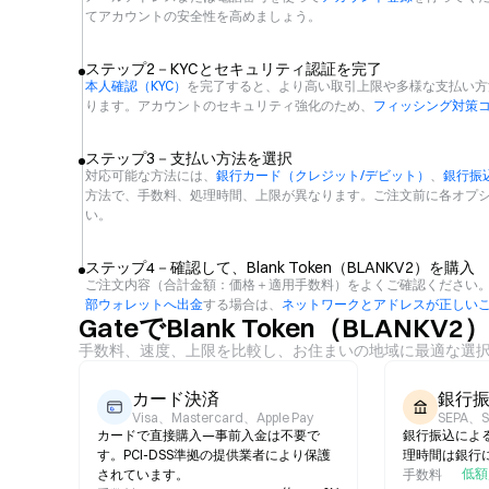
てアカウントの安全性を高めましょう。
ステップ2－KYCとセキュリティ認証を完了
本人確認（KYC）
を完了すると、より高い取引上限や多様な支払い方
ります。アカウントのセキュリティ強化のため、
フィッシング対策
ステップ3－支払い方法を選択
対応可能な方法には、
銀行カード（クレジット/デビット）
、
銀行振
方法で、手数料、処理時間、上限が異なります。ご注文前に各オプシ
い。
ステップ4－確認して、Blank Token（BLANKV2）を購入
ご注文内容（合計金額：価格＋適用手数料）をよくご確認ください。確定後、
部ウォレットへ出金
する場合は、
ネットワークとアドレスが正しい
GateでBlank Token（BLAN
手数料、速度、上限を比較し、お住まいの地域に最適な選
カード決済
銀行
Visa、Mastercard、Apple Pay
SEPA、
カードで直接購入—事前入金は不要で
銀行振込によ
す。PCI-DSS準拠の提供業者により保護
理時間は銀行
低額
されています。
手数料