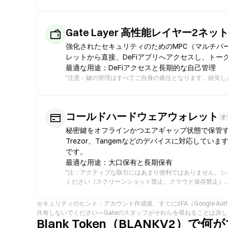
Gate Layer 高性能レイヤー2ネ
強化されたセキュリティのためのMPC（マルチパ
レットから直接、DeFiアプリへアクセスし、トー
最適な用途：DeFiアクセスと長期的な自己管理
*
注意：鍵の管理はすべてご自身の責任となります。紛失した
コールドハードウェアウォレット
オ
秘密鍵をオフラインかつエアギャップ状態で保管する
Trezor、Tangemなどのデバイスに対応して
です。
最適な用途：大口保有と長期保有
*
注：アクティブな取引にはあまり便利ではありません。シ
ください（スクリーンショット禁止、クラウド保存禁止）
セキュリティのヒント：アカウント作成後、すぐに2FA（Google Au
共有しないでください—Gateのスタッフがそれらを尋ねることは決
Blank Token（BLANKV2）で