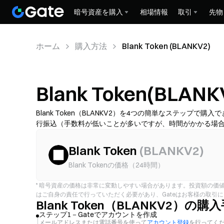
暗号資産を購入
相場情報
取引
先物
ホーム
購入方法
Blank Token (BLANKV2)
Blank Token(BL
Blank Token（BLANKV2）を4つの簡単なステッ
行振込（手数料が低いことが多いですが、時間がかかる場合が
高いです）から選び、その後、総コスト（提供業者手数料＋
トを保護してください。利用可能性、上限、手数料、処理
Blank Token
(
BLANKV2
)
Blank Tokenの価格（24時間）
*
暗号資産の価格は非常に変動しやすい場合があります。投資額の価
はご自身の責任で行っていただく必要があり、Gateはお客様の取引
Blank Token（BLANKV2）の購
ステップ1－Gateでアカウントを作成
メールアドレスまたは電話番号を使って
アカウント登録
を行ってく