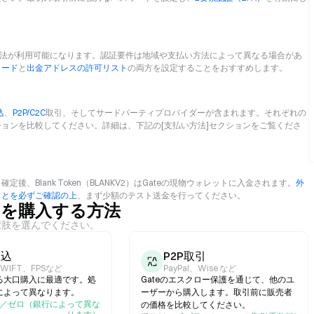
法が利用可能になります。認証要件は地域や支払い方法によって異なる場合があ
コード
と
出金アドレスの許可リスト
の両方を設定することをおすすめします。
込
、
P2P/C2C
取引、そしてサードパーティプロバイダーが含まれます。それぞれの
ョンを比較してください。詳細は、下記の[支払い方法]セクションをご覧くださ
Blank Token（BLANKV2）はGateの現物ウォレットに入金されます。
外
ことを必ずご確認の上
、まず少額のテスト送金を行ってください。
KV2）を購入する方法
択肢を選んでください。
振込
P2P取引
SWIFT、FPSなど
PayPal、Wise など
る大口購入に最適です。処
Gateのエスクロー保護を通じて、他のユ
によって異なります。
ーザーから購入します。取引前に販売者
／ゼロ（銀行によって異な
の価格を比較してください。