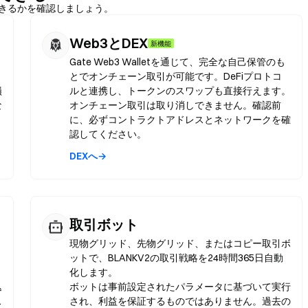
ができるかを確認しましょう。
Web3とDEX
新機能
Gate Web3 Walletを通じて、完全な自己保管のも
とでオンチェーン取引が可能です。DeFiプロトコ
損
ルと連携し、トークンのスワップも直接行えます。
な
オンチェーン取引は取り消しできません。確認前
に、必ずコントラクトアドレスとネットワークを確
認してください。
DEXへ→
取引ボット
現物グリッド、先物グリッド、またはコピー取引ボ
ットで、BLANKV2の取引戦略を24時間365日自動
化します。
込
ボットは事前設定されたパラメータに基づいて実行
ス
され、利益を保証するものではありません。過去の