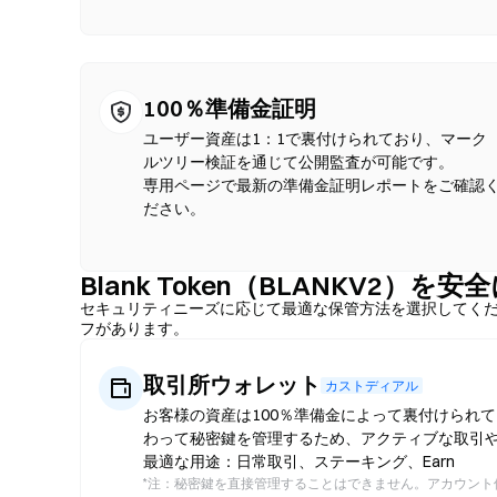
100％準備金証明
ユーザー資産は1：1で裏付けられており、マーク
ルツリー検証を通じて公開監査が可能です。
専用ページで最新の準備金証明レポートをご確認
ださい。
Blank Token（BLANKV2）
セキュリティニーズに応じて最適な保管方法を選択してく
フがあります。
取引所ウォレット
カストディアル
お客様の資産は100％準備金によって裏付けられて
わって秘密鍵を管理するため、アクティブな取引
最適な用途：日常取引、ステーキング、Earn
*
注：秘密鍵を直接管理することはできません。アカウント