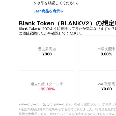
ク水準を確認してください。
Earn商品を表示→
Blank Token（BLANKV2）の
Blank Tokenがどのように推移してきたか気になりま
に価値変動したかを確認してください。
過去最高値
市場支配率
¥868
0.00%
過去の総リターン率
24H取引高
-99.00%
¥0.00
※データソース：Gate市場データです。数値は概算であり、定期的に
※過去の実績は将来の結果を示すものではありません。暗号資産投資
算機は参考用であり、金融アドバイスを構成するものではありません