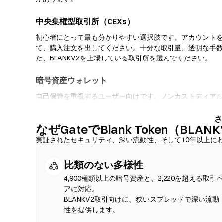
中央集権型取引所（CEXs）
初心者にとって最も分かりやすい選択肢です。アカウント
て、購入注文を出してください。十分な取引量、透明な手数
た、BLANKV2を上場している取引所を選んでください。
暗号資産ウォレット
自己保管を重視するユーザー向けです。ノンカストディア
ーフェース内で直接トークンをスワップできます。一部の
にクレジットカードでBLANKV2を購入できます。いかな
なぜGateでBlank Token（B
クトアドレスを確認してください。
実証されたセキュリティ、深い流動性、そして10年以上に
分散型取引所（DEX）
比類のない多様性
仲介者なしでP2P取引を行います。DEXはスマートコン
確認は不要です。互換性のあるウォレットを接続し、トー
4,900種類以上の暗号資産と、2,220を超える取引
てください。ガス代が発生し、流動性の深さにより価格が
アに対応。
DEX活動は、Ethereum、BNB Chain、Polygonなど
BLANKV2取引向けに、狭いスプレッドで深い流動
性を提供します。