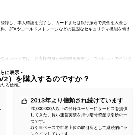
を登録し、本人確認を完了し、カードまたは銀行振込で資金を入金し
料、2FAやコールドストレージなどの強固なセキュリティ機能を備え
ルウォレットでは、お客様自身が秘密鍵を保有し、ウォレットのインタ
ウォレットは法定通貨オンランプにも対応しており、取引所を経由せず
る取引でも、確認前に必ずシードフレーズをバックアップし、コントラ
LANKV2）を購入するのですか？
わたる信頼。
2013年より信頼され続けています
トラクトを使用してオンチェーンでスワップを実行するため、登録や本人
クンペアを選択し、スリッページ許容値を設定して、スワップを確認し
ペ
20,000,000人以上の登録ユーザーにサービスを提供
中央集権型市場と異なる場合がある点にご注意ください。ほとんどの
してきた、長い運営実績を持つ暗号資産取引所の一
のEVM互換チェーン上で行われます。
つです。
取引量ベースで世界上位の取引所として継続的にラ
ンクインしています。