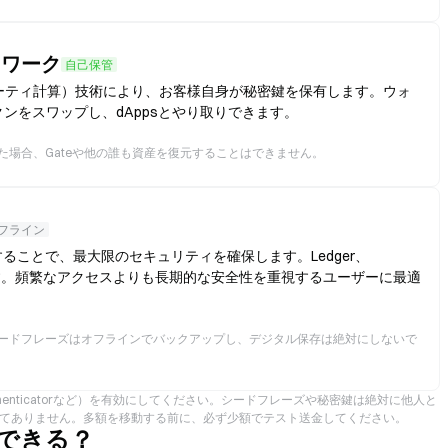
ットワーク
自己保管
ーティ計算）技術により、お客様自身が秘密鍵を保有します。ウォ
クンをスワップし、dAppsとやり取りできます。
場合、Gateや他の誰も資産を復元することはできません。
フライン
ことで、最大限のセキュリティを確保します。Ledger、
います。頻繁なアクセスよりも長期的な安全性を重視するユーザーに最適
ードフレーズはオフラインでバックアップし、デジタル保存は絶対にしないで
。
thenticatorなど）を有効にしてください。シードフレーズや秘密鍵は絶対に他人と
してありません。多額を移動する前に、必ず少額でテスト送金してください。
何ができる？