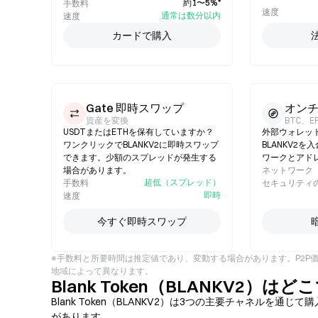
約1〜5%*
手数料
速度
通常は数分以内
速度
カードで購入
Gate 即時スワップ
オン
資産を変換
BTC、E
USDTまたはETHを保有していますか？
外部ウォレッ
ワンクリックでBLANKV2に即時スワップ
BLANKV2
できます。少額のスプレッドが発生する
ワークとアド
場合があります。
ネットワーク
超低（スプレッド）
手数料
セキュリティ
即時
速度
今すぐ即時スワップ
※手数料と所要時間は推定値であり、変動する場合があります。P2P
地域によって異なります。
Blank Token（BLANKV2）
Blank Token（BLANKV2）は3つの主要チャネル
があります。