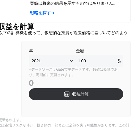
実績は将来の結果を示すものではありません。
戦略を探す→
想定収益を計算
すか？以下の計算機を使って、仮想的な投資が過去価格に基づいてどのよう
年
金額
$
※データソース：Gate市場データです。数値は概算であ
り、定期的に更新されます。
0
収益計算
更新されます。
には市場リスクが伴い、投資額の一部または全部を失う可能性があります。この計
。