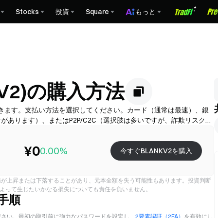
Stocks
投資
Square
もっと
ANKV2)の購入方法
プで購入できます。支払い方法を選択してください。カード（通常は最速）、銀
あります）、またはP2P/C2C（選択肢は多いですが、詐欺リスクが
スプレッド）を確認し、必要に応じてKYCを完了し、2FAでアカウン
時間は地域と提供業者により異なります。
¥0
0.00%
今すぐBLANKV2を購入
値が上昇または下落することがあり、元本全額を失う可能性もあります。投資判断
によって生じたいかなる損失についても責任を負いません。
入手順
ださい。最初の取引前に強力なパスワードを設定し、
2要素認証（2FA）
を有効にし