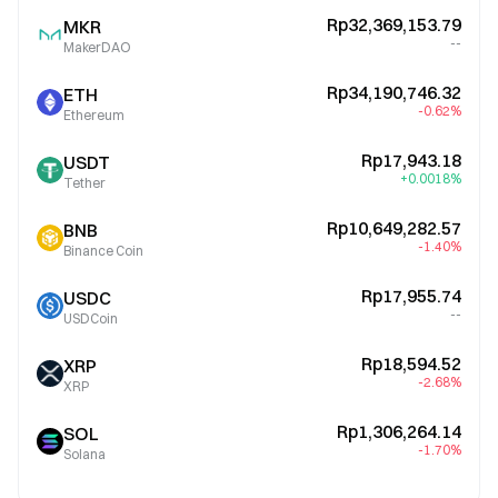
Rp32,369,153.79
MKR
--
MakerDAO
Rp34,190,746.32
ETH
-0.62%
Ethereum
Rp17,943.18
USDT
+0.0018%
Tether
Rp10,649,282.57
BNB
-1.40%
Binance Coin
Rp17,955.74
USDC
--
USDCoin
Rp18,594.52
XRP
-2.68%
XRP
Rp1,306,264.14
SOL
-1.70%
Solana