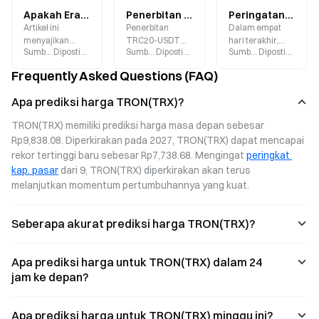
Apakah Era ETF Staking Telah Tiba? Setelah Persetujuan TRX, Sejauh Mana Kita dari ETF Staking Ethereum dan Solana?
Penerbitan TRC20-USDT Mencapai Rekor Tertinggi—Mengapa Investor Ritel Masih Meragukan TRX?
Peringatan Likuidasi: SOL, HYPE, dan TRX Muncul sebagai Altcoin Berisiko Tinggi pada Pekan Pertama Februari
Artikel ini
Penerbitan
Dalam empat
menyajikan
TRC20-USDT
hari terakhir,
Sumber
:
Gate.blog
Diposting
:
2026-05-29
Sumber
:
Gate.blog
Diposting
:
2026-05-13
Sumber
:
Gate.blog
Diposting
:
2026
analisis
melampaui 89,3
lebih dari $5
mendalam
miliar, TRON
miliar posisi
Frequently Asked Questions (FAQ)
mengenai
naik 26% dalam
leverage telah
mekanisme
enam bulan
dilikuidasi di
Apa prediksi harga TRON(TRX)?
imbal hasil,
terakhir. Investor
pasar kripto di
tantangan
ritel tetap
tengah
TRON(TRX) memiliki prediksi harga masa depan sebesar 
regulasi, dan
bersikap bearish
volatilitas yang
Rp9,838.08. Diperkirakan pada 2027, TRON(TRX) dapat mencapai 
dampak industri
terhadap harga
sangat tinggi.
rekor tertinggi baru sebesar Rp7,738.68. Mengingat 
peringkat 
dari ETF staking,
token,
Reaksi berantai
serta
sementara
yang dipicu oleh
kap. pasar
 dari 9, TRON(TRX) diperkirakan akan terus 
mengeksplorasi
minat
penggunaan
melanjutkan momentum pertumbuhannya yang kuat.
tahap berikutnya
institusional
leverage
dalam evolusi
mulai muncul,
berlebihan kini
produk
menciptakan
melanda seluruh
Seberapa akurat prediksi harga TRON(TRX)?
keuangan kripto.
campuran sinyal
pasar.
pasar yang
kompleks.
Apa prediksi harga untuk TRON(TRX) dalam 24
jam ke depan?
Apa prediksi harga untuk TRON(TRX) minggu ini?