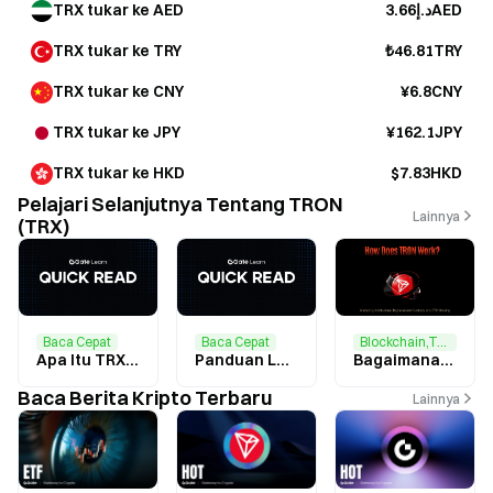
TRX tukar ke AED
د.إ3.66AED
TRX tukar ke TRY
₺46.81TRY
TRX tukar ke CNY
¥6.8CNY
TRX tukar ke JPY
¥162.1JPY
TRX tukar ke HKD
$7.83HKD
Pelajari Selanjutnya Tentang TRON
Lainnya
(TRX)
Baca Cepat
Baca Cepat
Blockchain,Tron,Keamanan,Stablecoin,Keuangan
Apa Itu TRX? Harga Terbaru dan Outlook Investasi Tahun 2025
Panduan Lengkap Tron Wallet: Cara Memilih, Menggunakan, dan Mengoptimalkan Potensi TRX
Bagaimana TRON Bekerja: Analisis Penitipan Aset Digital Kelas Institusional dan Mekanisme Staking TRX
Baca Berita Kripto Terbaru
Lainnya