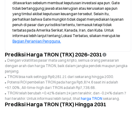
ditawarkan sebelum membuat keputusan investasi apa pun. Gate 
tidak bertanggung jawab atas kerugian atau kerusakan apa pun 
yang timbul akibat keputusan keuangan tersebut. Selain itu, 
perhatikan bahwa Gate mungkin tidak dapat menyediakan layanan 
penuh di pasar dan yurisdiksi tertentu, termasuk tetapi tidak 
terbatas pada Amerika Serikat, Kanada, Iran, dan Kuba. Untuk 
informasi lebih lanjut tentang Lokasi Terbatas, silakan merujuk ke 
Bagian Perjanjian Pengguna.
Prediksi Harga TRON (TRX) 2026–2031
Dengan volatilitas pasar mata uang kripto, semua orang penasaran
dengan arah dan harga TRON, baik dalam jangka pendek maupun jangka
panjang.
TRON bisa naik setinggi Rp9,281.21 dari sekarang hingga 2030.
Potensi ROI pembelian TRON pada harga Rp5,874.6 saat ini adalah
+57.00% , All-time-high dari TRON adalah Rp7,738.68 .
TRON telah berubah +0.42% dalam 24 jam terakhir, dan -0.24% dalam 7
hari terakhir. Untuk informasi lebih lanjut, lihat
harga TRON
sekarang.
Prediksi Harga TRON (TRX) Hingga 2031