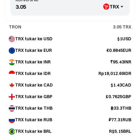
TRX
TRON
3.05
TRX
TRX tukar ke USD
$1USD
TRX tukar ke EUR
€0.8845EUR
TRX tukar ke INR
₹95.43INR
TRX tukar ke IDR
Rp18,012.69IDR
TRX tukar ke CAD
$1.43CAD
TRX tukar ke GBP
£0.7625GBP
TRX tukar ke THB
฿33.3THB
TRX tukar ke RUB
₽77.31RUB
TRX tukar ke BRL
R$5.15BRL