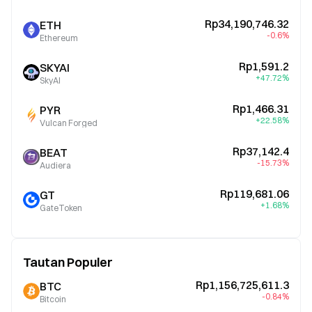
Rp34,190,746.32
ETH
-0.6%
Ethereum
Rp1,591.2
SKYAI
+47.72%
SkyAI
Rp1,466.31
PYR
+22.58%
Vulcan Forged
Rp37,142.4
BEAT
-15.73%
Audiera
Rp119,681.06
GT
+1.68%
GateToken
Tautan Populer
Rp1,156,725,611.3
BTC
-0.84%
Bitcoin