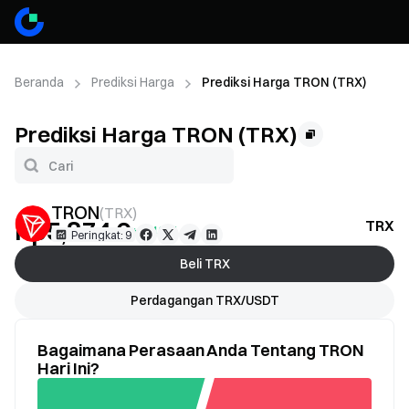
Beranda
Prediksi Harga
Prediksi Harga TRON (TRX)
Prediksi Harga TRON (TRX)
TRON
(
TRX
)
Rp5,874.6
TRX P
+0.42%
Peringkat: 9
Beli TRX
Perdagangan TRX/USDT
Bagaimana Perasaan Anda Tentang TRON
Hari Ini?