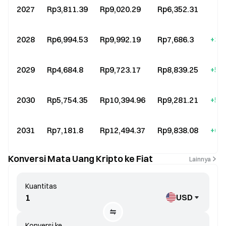
2027
Rp3,811.39
Rp9,020.29
Rp6,352.31
+8
2028
Rp6,994.53
Rp9,992.19
Rp7,686.3
+30
2029
Rp4,684.8
Rp9,723.17
Rp8,839.25
+50
2030
Rp5,754.35
Rp10,394.96
Rp9,281.21
+57
2031
Rp7,181.8
Rp12,494.37
Rp9,838.08
+67
Konversi Mata Uang Kripto ke Fiat
Lainnya
Kuantitas
USD
Konversi ke