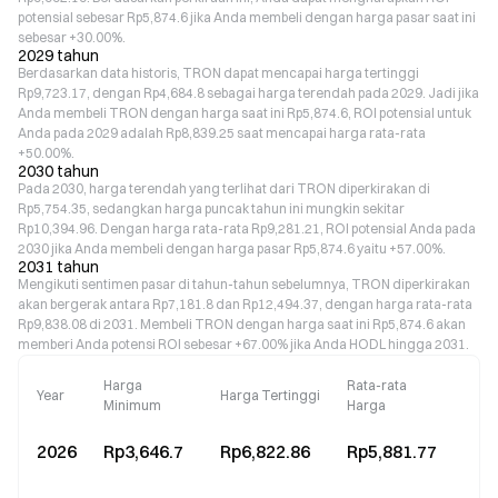
potensial sebesar Rp5,874.6 jika Anda membeli dengan harga pasar saat ini
sebesar +30.00%.
2029 tahun
Berdasarkan data historis, TRON dapat mencapai harga tertinggi
Rp9,723.17, dengan Rp4,684.8 sebagai harga terendah pada 2029. Jadi jika
Anda membeli TRON dengan harga saat ini Rp5,874.6, ROI potensial untuk
Anda pada 2029 adalah Rp8,839.25 saat mencapai harga rata-rata
+50.00%.
2030 tahun
Pada 2030, harga terendah yang terlihat dari TRON diperkirakan di
Rp5,754.35, sedangkan harga puncak tahun ini mungkin sekitar
Rp10,394.96. Dengan harga rata-rata Rp9,281.21, ROI potensial Anda pada
2030 jika Anda membeli dengan harga pasar Rp5,874.6 yaitu +57.00%.
2031 tahun
Mengikuti sentimen pasar di tahun-tahun sebelumnya, TRON diperkirakan
akan bergerak antara Rp7,181.8 dan Rp12,494.37, dengan harga rata-rata
Rp9,838.08 di 2031. Membeli TRON dengan harga saat ini Rp5,874.6 akan
memberi Anda potensi ROI sebesar +67.00% jika Anda HODL hingga 2031.
Harga
Rata-rata
Year
Harga Tertinggi
Minimum
Harga
2026
Rp3,646.7
Rp6,822.86
Rp5,881.77