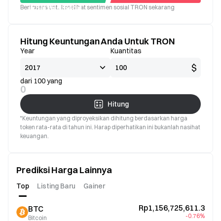
Beri suara untuk melihat sentimen sosial TRON sekarang
Bagus
Buruk
Hitung Keuntungan Anda Untuk TRON
Year
Kuantitas
$
dari 100 yang
0
Hitung
*Keuntungan yang diproyeksikan dihitung berdasarkan harga
token rata-rata di tahun ini. Harap diperhatikan ini bukanlah nasihat
keuangan.
Prediksi Harga Lainnya
Top
Listing Baru
Gainer
Rp1,156,725,611.3
BTC
-0.76%
Bitcoin