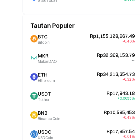
GateToken
Tautan Populer
Rp1,155,128,667.49
BTC
-0.46%
Bitcoin
Rp32,369,153.79
MKR
--
MakerDAO
Rp34,213,354.73
ETH
-0.32%
Ethereum
Rp17,943.18
USDT
+0.0055%
Tether
Rp10,595,453
BNB
-0.43%
Binance Coin
Rp17,957.54
USDC
-0.01%
USDCoin