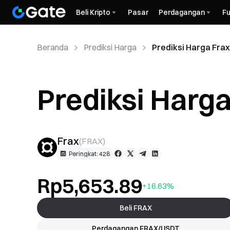
Beli Kripto
Pasar
Perdagangan
Fu
Beranda
Prediksi Harga
Prediksi Harga Frax
Prediksi Harg
Frax
(
FRAX
)
Peringkat: 428
Rp5,653.89
+16.63%
Beli FRAX
Perdagangan FRAX/USDT