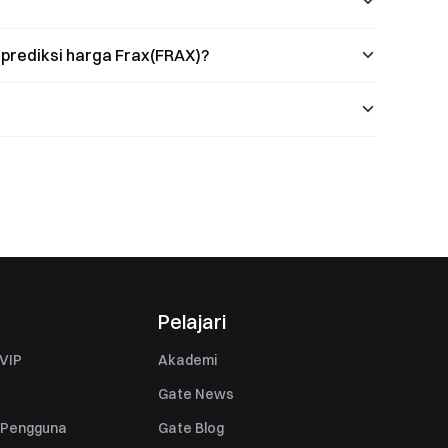
 prediksi harga Frax(FRAX)?
Pelajari
VIP
Akademi
Gate News
 Pengguna
Gate Blog