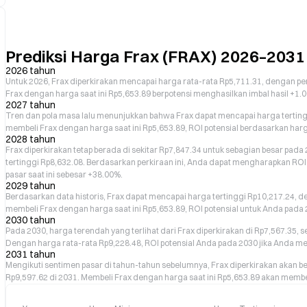
Prediksi Harga Frax (FRAX) 2026–2031
2026 tahun
Untuk 2026, Frax diperkirakan mencapai harga rata-rata Rp5,711.31, dengan pe
Frax dengan harga saat ini Rp5,653.89 berpotensi menghasilkan imbal hasil +1.
2027 tahun
Tren dan pola masa lalu menunjukkan bahwa Frax dapat mencapai harga terting
membeli Frax dengan harga saat ini Rp5,653.89, ROI potensial berdasarkan har
2028 tahun
Frax diperkirakan tetap berada di sekitar Rp7,847.34 untuk sebagian besar pad
tertinggi Rp8,632.08. Berdasarkan perkiraan ini, Anda dapat mengharapkan ROI
pasar saat ini sebesar +38.00%.
2029 tahun
Berdasarkan data historis, Frax dapat mencapai harga tertinggi Rp10,217.24, 
membeli Frax dengan harga saat ini Rp5,653.89, ROI potensial untuk Anda pada
2030 tahun
Pada 2030, harga terendah yang terlihat dari Frax diperkirakan di Rp7,567.35, 
Dengan harga rata-rata Rp9,228.48, ROI potensial Anda pada 2030 jika Anda m
2031 tahun
Mengikuti sentimen pasar di tahun-tahun sebelumnya, Frax diperkirakan akan b
Rp9,597.62 di 2031. Membeli Frax dengan harga saat ini Rp5,653.89 akan memb