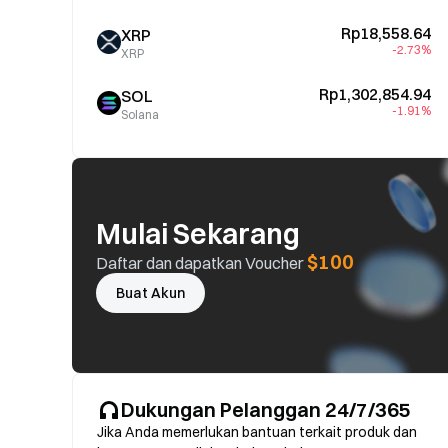
Rp18,558.64
XRP
-2.73%
XRP
Rp1,302,854.94
SOL
-1.91%
Solana
Mulai Sekarang
$100
Daftar dan dapatkan Voucher
Buat Akun
Dukungan Pelanggan 24/7/365
Jika Anda memerlukan bantuan terkait produk dan