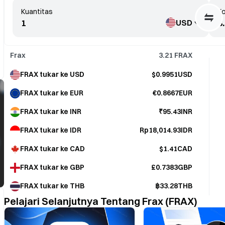
Kuantitas
Ko
USD
Frax
3.21
FRAX
FRAX tukar ke USD
$0.9951USD
FRAX tukar ke EUR
€0.8667EUR
FRAX tukar ke INR
₹95.43INR
FRAX tukar ke IDR
Rp18,014.93IDR
FRAX tukar ke CAD
$1.41CAD
FRAX tukar ke GBP
£0.7383GBP
FRAX tukar ke THB
฿33.28THB
Pelajari Selanjutnya Tentang Frax (FRAX)