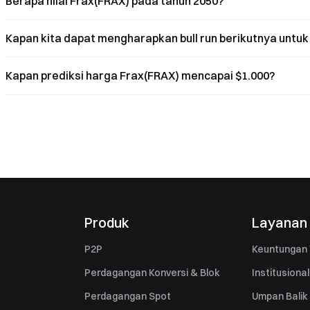
Berapa nilai Frax(FRAX) pada tahun 2050?
Kapan kita dapat mengharapkan bull run berikutnya untuk
Kapan prediksi harga Frax(FRAX) mencapai $1.000?
Produk
Layanan
P2P
Keuntungan 
Perdagangan Konversi & Blok
Institusional
Perdagangan Spot
Umpan Balik