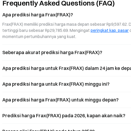
Frequently Asked Questions (FAQ)
menjadi sesuatu yang jauh lebih berarti
daripada sekadar permainan angka.
Apa prediksi harga Frax(FRAX)?
Frax(FRAX) memiliki prediksi harga masa depan sebesar Rp9,597.62. D
tertinggi baru sebesar Rp29,785.69. Mengingat 
peringkat kap. pasar
 
momentum pertumbuhannya yang kuat.
Seberapa akurat prediksi harga Frax(FRAX)?
Apa prediksi harga untuk Frax(FRAX) dalam 24 jam ke dep
Apa prediksi harga untuk Frax(FRAX) minggu ini?
Apa prediksi harga Frax(FRAX) untuk minggu depan?
Prediksi harga Frax(FRAX) pada 2026, kapan akan naik?