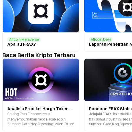
Altcoin,Metaverse
Altcoin,DeFi
Apa itu FRAX?
Baca Berita Kripto Terbaru
Analisis Prediksi Harga Token FRAX: Mampukah Mencapai Rekor Tertinggi Baru pada 2026?
Seiring Frax Finance terus
Jelajahi FRAX, koin stabil 
menyempurnakan model stablecoin
fraksional inovatif ini sed
Sumber
:
Gate.blog
Diposting
:
2026-01-28
Sumber
:
Gate.blog
Diposti
hibridanya dan memperluas
Keuangan Desentralisasi (
ekosistemnya, performa harga FRAX kini