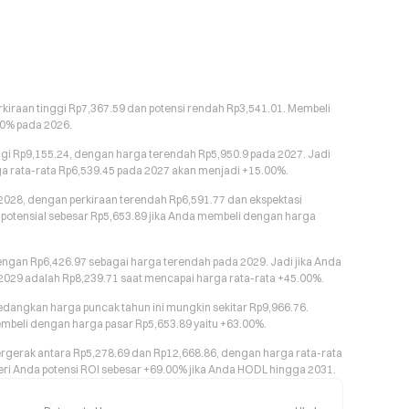
rkiraan tinggi Rp7,367.59 dan potensi rendah Rp3,541.01. Membeli
00% pada 2026.
gi Rp9,155.24, dengan harga terendah Rp5,950.9 pada 2027. Jadi
ga rata-rata Rp6,539.45 pada 2027 akan menjadi +15.00%.
a 2028, dengan perkiraan terendah Rp6,591.77 dan ekspektasi
 potensial sebesar Rp5,653.89 jika Anda membeli dengan harga
dengan Rp6,426.97 sebagai harga terendah pada 2029. Jadi jika Anda
 2029 adalah Rp8,239.71 saat mencapai harga rata-rata +45.00%.
sedangkan harga puncak tahun ini mungkin sekitar Rp9,966.76.
embeli dengan harga pasar Rp5,653.89 yaitu +63.00%.
ergerak antara Rp5,278.69 dan Rp12,668.86, dengan harga rata-rata
eri Anda potensi ROI sebesar +69.00% jika Anda HODL hingga 2031.