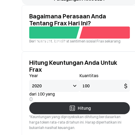
Bagaimana Perasaan Anda
Tentang Frax Hari Ini?
Beri suara untuk melihat sentimen sosial Frax sekarang
Bagus
Buruk
Hitung Keuntungan Anda Untuk
Frax
Year
Kuantitas
$
dari 100 yang
0
Hitung
*Keuntungan yang diproyeksikan dihitung berdasarkan
harga token rata-rata di tahun ini. Harap diperhatikan ini
bukanlah nasihat keuangan.