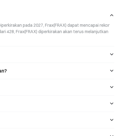
keuangan global. Bitcoin dan Ether terus
diperdagangkan dalam kisaran yang
ketat, sementara Frax mengakhiri
eksperimen dengan stablecoin
iperkirakan pada 2027, Frax(FRAX) dapat mencapai rekor 
algoritme, memilih untuk mendukung FEI
dari 428, Frax(FRAX) diperkirakan akan terus melanjutkan 
dengan setara USD.
an?