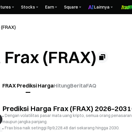
tures
Stocks
Earn
Square
Lainnya
 (FRAX)
a Frax (FRAX)
FRAX Prediksi Harga
Hitung
Berita
FAQ
Prediksi Harga Frax (FRAX) 2026–2031
Dengan volatilitas pasar mata uang kripto, semua orang penasaran
maupun jangka panjang.
Frax bisa naik setinggi Rp9,228.48 dari sekarang hingga 2030.