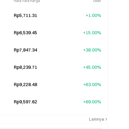
Rata-rata Harga
Ubah
Rp5,711.31
+1.00%
Rp6,539.45
+15.00%
Rp7,847.34
+38.00%
Rp8,239.71
+45.00%
Rp9,228.48
+63.00%
Rp9,597.62
+69.00%
Lainnya