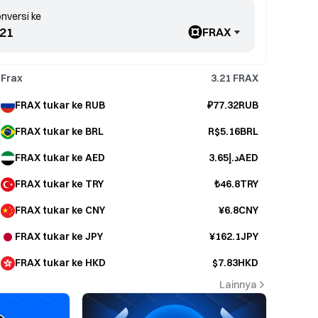
nversi ke
FRAX
Frax
3.21
FRAX
FRAX tukar ke RUB
₽77.32RUB
FRAX tukar ke BRL
R$5.16BRL
FRAX tukar ke AED
د.إ3.65AED
FRAX tukar ke TRY
₺46.8TRY
FRAX tukar ke CNY
¥6.8CNY
FRAX tukar ke JPY
¥162.1JPY
FRAX tukar ke HKD
$7.83HKD
Lainnya