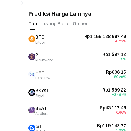
Prediksi Harga Lainnya
Top
Listing Baru
Gainer
Rp1,155,128,667.49
BTC
-0.23%
Bitcoin
Rp1,597.12
PI
+1.79%
Pi Network
Rp606.15
HFT
+80.25%
Hashflow
Rp1,589.22
SKYAI
+37.97%
SkyAI
Rp43,117.48
BEAT
-0.66%
Audiera
Rp119,142.77
GT
+1.99%