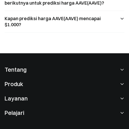
berikutnya untuk prediksi harga AAVE(AAVE)?
Kapan prediksi harga AAVE(AAVE) mencapai
$1.000?
Tentang
Tentang Kami
Produk
Karier
P2P
Layanan
Ruang berita
Perdagangan Konversi & Blok
Keuntungan VIP
Sponsor of Oracle Red Bull Racing
Pelajari
Perdagangan Spot
Institusional
Perjanjian Pengguna
Akademi
Perdagangan Margin
Umpan Balik Pengguna
Peringatan Risiko