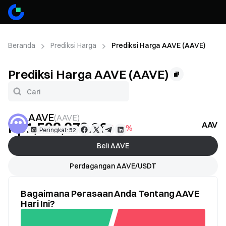
Beranda
Prediksi Harga
Prediksi Harga AAVE (AAVE)
Prediksi Harga AAVE (AAVE)
AAVE
(
AAVE
)
Rp1,598,379.26
AAVE 
-1.94%
Peringkat: 52
Beli AAVE
Perdagangan AAVE/USDT
Bagaimana Perasaan Anda Tentang AAVE
Hari Ini?