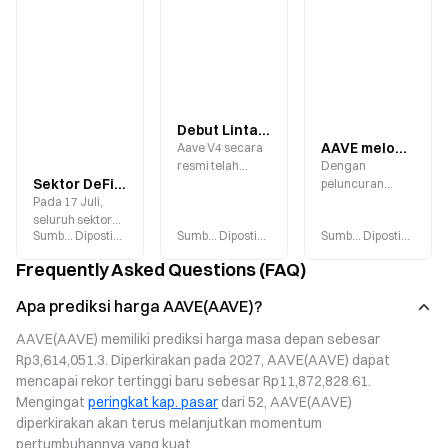
Debut Lintas Rantai Aave V4: Mengapa Memilih Avalanche? Langkah Selanjutnya untuk DeFi Multichain
AAVE melonjak lebih dari 40% dalam sebulan—Apakah pemimpin DeFi ini memasuki siklus pertumbuhan baru?
Aave V4 secara
resmi telah
Dengan
Sektor DeFi turun lebih dari 5%: HYPE memimpin penurunan—Apakah krisis likuiditas mengintai seiring pelepasan leverage?
diluncurkan di
peluncuran
Pada 17 Juli,
Avalanche,
resmi Aave V4,
seluruh sektor
menandai
TVL protokol
Sumber
:
Gate.blog
Diposting
:
2026-07-17
Sumber
:
Gate.blog
Diposting
:
2026-07-16
Sumber
:
Gate.blog
Diposting
:
2026
pasar kripto
ekspansi lintas
yang tetap
mengalami
rantai pertama
berada di garis
Frequently Asked Questions (FAQ)
penurunan
protokol tersebut
depan industri,
secara luas.
sejak
skala stablecoin
Apa prediksi harga AAVE(AAVE)?
Sektor DeFi
implementasinya
GHO yang terus
turun sebesar
di mainnet
berkembang,
AAVE(AAVE) memiliki prediksi harga masa depan sebesar 
5,08% dalam 24
Ethereum.
serta
Rp3,614,051.3. Diperkirakan pada 2027, AAVE(AAVE) dapat 
jam, dengan
meningkatnya
mencapai rekor tertinggi baru sebesar Rp11,872,828.61. 
HYPE anjlok
minat
10,28% dan
institusional,
Mengingat 
peringkat kap. pasar
 dari 52, AAVE(AAVE) 
AAVE melemah
pasar mulai
diperkirakan akan terus melanjutkan momentum 
6,12%.
menilai kembali
pertumbuhannya yang kuat.