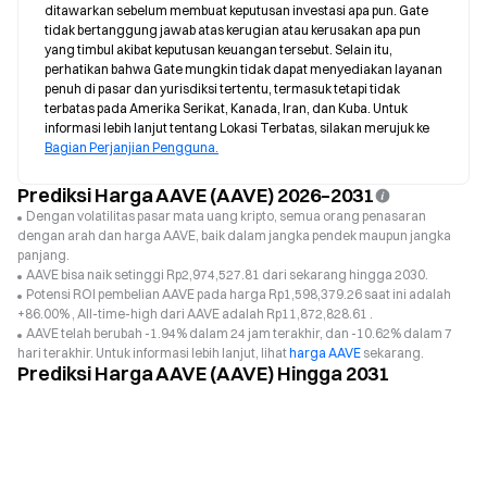
ditawarkan sebelum membuat keputusan investasi apa pun. Gate 
tidak bertanggung jawab atas kerugian atau kerusakan apa pun 
yang timbul akibat keputusan keuangan tersebut. Selain itu, 
perhatikan bahwa Gate mungkin tidak dapat menyediakan layanan 
penuh di pasar dan yurisdiksi tertentu, termasuk tetapi tidak 
terbatas pada Amerika Serikat, Kanada, Iran, dan Kuba. Untuk 
informasi lebih lanjut tentang Lokasi Terbatas, silakan merujuk ke 
Bagian Perjanjian Pengguna.
Prediksi Harga AAVE (AAVE) 2026–2031
Dengan volatilitas pasar mata uang kripto, semua orang penasaran
dengan arah dan harga AAVE, baik dalam jangka pendek maupun jangka
panjang.
AAVE bisa naik setinggi Rp2,974,527.81 dari sekarang hingga 2030.
Potensi ROI pembelian AAVE pada harga Rp1,598,379.26 saat ini adalah
+86.00% , All-time-high dari AAVE adalah Rp11,872,828.61 .
AAVE telah berubah -1.94% dalam 24 jam terakhir, dan -10.62% dalam 7
hari terakhir. Untuk informasi lebih lanjut, lihat
harga AAVE
sekarang.
Prediksi Harga AAVE (AAVE) Hingga 2031