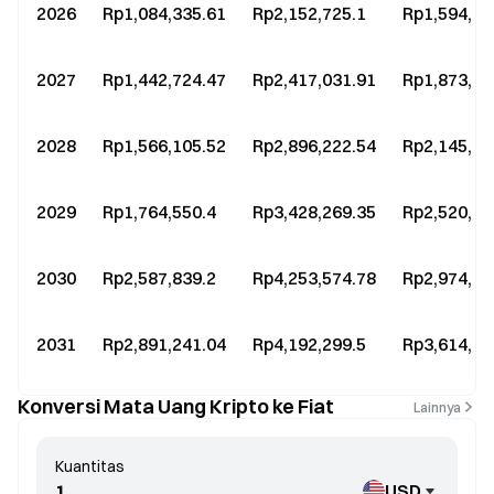
2026
Rp1,084,335.61
Rp2,152,725.1
Rp1,594,61
2027
Rp1,442,724.47
Rp2,417,031.91
Rp1,873,66
2028
Rp1,566,105.52
Rp2,896,222.54
Rp2,145,35
2029
Rp1,764,550.4
Rp3,428,269.35
Rp2,520,78
2030
Rp2,587,839.2
Rp4,253,574.78
Rp2,974,52
2031
Rp2,891,241.04
Rp4,192,299.5
Rp3,614,05
Konversi Mata Uang Kripto ke Fiat
Lainnya
Kuantitas
USD