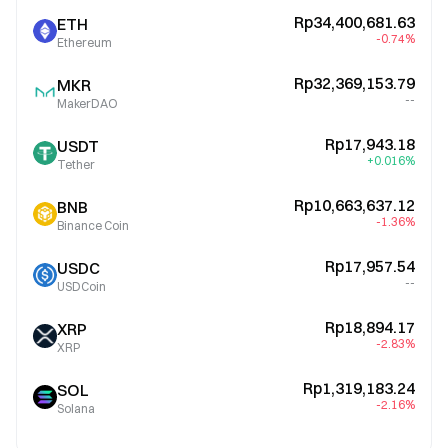
Rp34,400,681.63
ETH
-0.74%
Ethereum
Rp32,369,153.79
MKR
--
MakerDAO
Rp17,943.18
USDT
+0.016%
Tether
Rp10,663,637.12
BNB
-1.36%
Binance Coin
Rp17,957.54
USDC
--
USDCoin
Rp18,894.17
XRP
-2.83%
XRP
Rp1,319,183.24
SOL
-2.16%
Solana