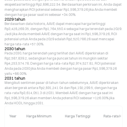
ekspektasi tertinggi Rp2,896,222.54. Berdasarkan perkiraan ini, Anda dapat
mengharapkan ROI potensial sebesar Rp1,598,379.26 jika Anda membeli
dengan harga pasar saat ini sebesar +34.00%.
2029 tahun
Berdasarkan data historis, AAVE dapat mencapai harga tertinggi
Rp3,428,269.35, dengan Rp1,764,550.4 sebagai harga terendah pada 2029.
Jadi jika Anda membeli AAVE dengan harga saat ini Rp1,598,379.26, ROI
potensial untuk Anda pada 2029 adalah Rp2,520,786.28 saat mencapai
harga rata-rata +57.00%.
2030 tahun
Pada 2030, harga terendah yang terlihat dari AAVE diperkirakan di
Rp2,587,839.2, sedangkan harga puncak tahun ini mungkin sekitar
Rp4,253,574.78. Dengan harga rata-rata Rp2,974,527.81, ROI potensial
Anda pada 2030 jika Anda membeli dengan harga pasar Rp1,598,379.26
yaitu +86.00%.
2031 tahun
Mengikuti sentimen pasar di tahun-tahun sebelumnya, AAVE diperkirakan
akan bergerak antara Rp2,891,241.04 dan Rp4,192,299.5, dengan harga
rata-rata Rp3,614,051.3 di 2031. Membeli AAVE dengan harga saat ini
Rp1,598,379.26 akan memberi Anda potensi ROI sebesar +126.00% jika
Anda HODL hingga 2031.
Year
Harga Minimum
Harga Tertinggi
Rata-rata Har