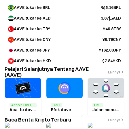
AAVE tukar ke BRL
R$5.16BRL
AAVE tukar ke AED
د.إ3.67AED
AAVE tukar ke TRY
₺46.8TRY
AAVE tukar ke CNY
¥6.79CNY
AAVE tukar ke JPY
¥162.08JPY
AAVE tukar ke HKD
$7.84HKD
Pelajari Selanjutnya Tentang AAVE
Lainnya
(AAVE)
DeFi
Altcoin,DeFi,Ethereum
DeFi
Efek Aave
Apa itu Aave (AAVE)?
Jalan menuju Ekspansi AAVE
Baca Berita Kripto Terbaru
Lainnya