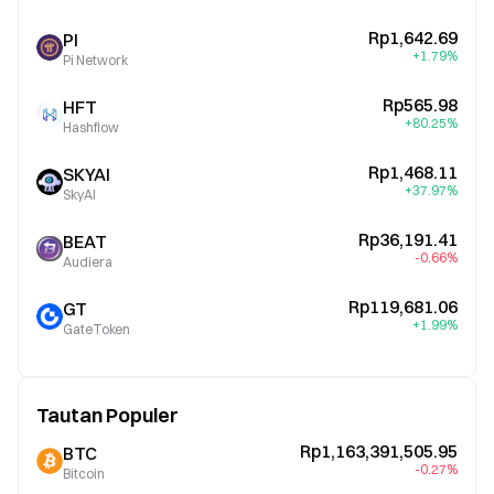
Rp1,642.69
PI
+1.79%
Pi Network
Rp565.98
HFT
+80.25%
Hashflow
Rp1,468.11
SKYAI
+37.97%
SkyAI
Rp36,191.41
BEAT
-0.66%
Audiera
Rp119,681.06
GT
+1.99%
GateToken
Tautan Populer
Rp1,163,391,505.95
BTC
-0.27%
Bitcoin