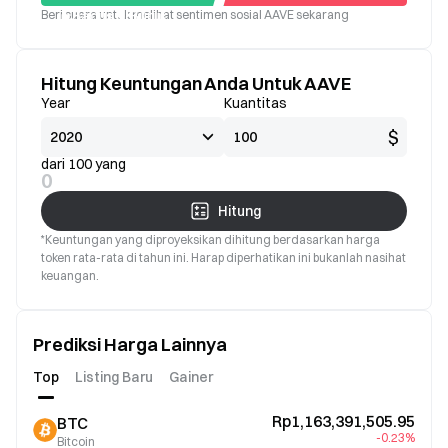
Beri suara untuk melihat sentimen sosial AAVE sekarang
Bagus
Buruk
Hitung Keuntungan Anda Untuk AAVE
Year
Kuantitas
$
dari 100 yang
0
Hitung
*Keuntungan yang diproyeksikan dihitung berdasarkan harga
token rata-rata di tahun ini. Harap diperhatikan ini bukanlah nasihat
keuangan.
Prediksi Harga Lainnya
Top
Listing Baru
Gainer
Rp1,163,391,505.95
BTC
-0.23%
Bitcoin