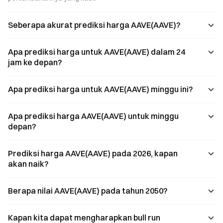
nilai jangka
panjang dari
platform
Seberapa akurat prediksi harga AAVE(AAVE)?
peminjaman
DeFi terkemuka
ini. Apakah
Apa prediksi harga untuk AAVE(AAVE) dalam 24
rebound terbaru
jam ke depan?
AAVE menandai
awal siklus
pertumbuhan
Apa prediksi harga untuk AAVE(AAVE) minggu ini?
baru bagi sektor
DeFi?
Apa prediksi harga AAVE(AAVE) untuk minggu
depan?
Prediksi harga AAVE(AAVE) pada 2026, kapan
akan naik?
Berapa nilai AAVE(AAVE) pada tahun 2050?
Kapan kita dapat mengharapkan bull run