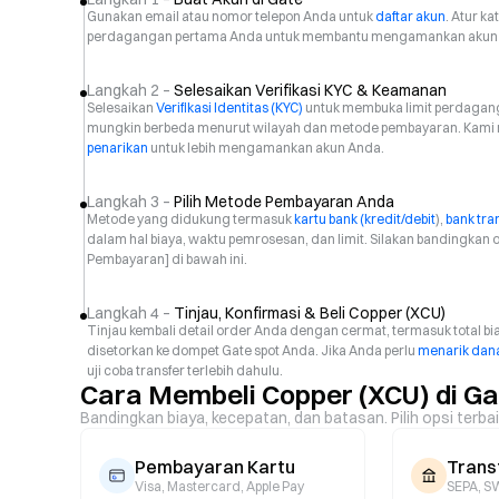
Gunakan email atau nomor telepon Anda untuk
daftar akun
. Atur k
perdagangan pertama Anda untuk membantu mengamankan akun
Langkah 2 –
Selesaikan Verifikasi KYC & Keamanan
Selesaikan
Verifikasi Identitas (KYC)
untuk membuka limit perdaganga
mungkin berbeda menurut wilayah dan metode pembayaran. Kami
penarikan
untuk lebih mengamankan akun Anda.
Langkah 3 –
Pilih Metode Pembayaran Anda
Metode yang didukung termasuk
kartu bank (kredit/debit
),
bank tra
dalam hal biaya, waktu pemrosesan, dan limit. Silakan bandingkan 
Pembayaran] di bawah ini.
Langkah 4 –
Tinjau, Konfirmasi & Beli Copper (XCU)
Tinjau kembali detail order Anda dengan cermat, termasuk total bia
disetorkan ke dompet Gate spot Anda. Jika Anda perlu
menarik dana
uji coba transfer terlebih dahulu.
Cara Membeli Copper (XCU) di Ga
Bandingkan biaya, kecepatan, dan batasan. Pilih opsi terba
Pembayaran Kartu
Trans
Visa, Mastercard, Apple Pay
SEPA, SW