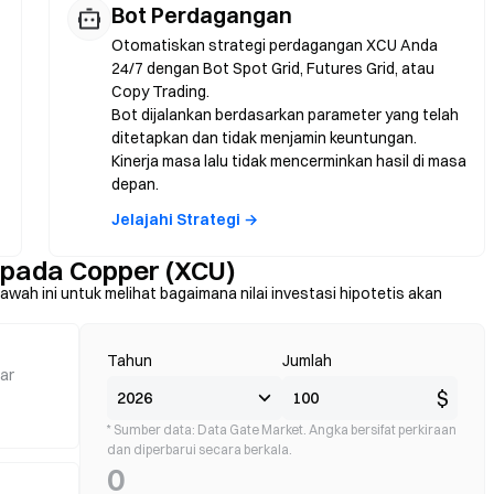
Bot Perdagangan
Otomatiskan strategi perdagangan XCU Anda
24/7 dengan Bot Spot Grid, Futures Grid, atau
Copy Trading.
Bot dijalankan berdasarkan parameter yang telah
ditetapkan dan tidak menjamin keuntungan.
Kinerja masa lalu tidak mencerminkan hasil di masa
depan.
Jelajahi Strategi →
 pada Copper (XCU)
wah ini untuk melihat bagaimana nilai investasi hipotetis akan
Tahun
Jumlah
ar
$
* Sumber data: Data Gate Market. Angka bersifat perkiraan
dan diperbarui secara berkala.
0