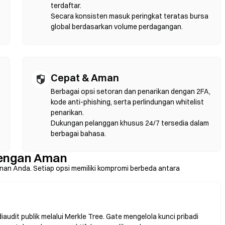
vitas DEX terjadi di chain yang kompatibel dengan EVM seperti
terdaftar.
Secara konsisten masuk peringkat teratas bursa
global berdasarkan volume perdagangan.
Cepat & Aman
Berbagai opsi setoran dan penarikan dengan 2FA,
kode anti-phishing, serta perlindungan whitelist
penarikan.
Dukungan pelanggan khusus 24/7 tersedia dalam
berbagai bahasa.
dengan Aman
nan Anda. Setiap opsi memiliki kompromi berbeda antara
udit publik melalui Merkle Tree. Gate mengelola kunci pribadi