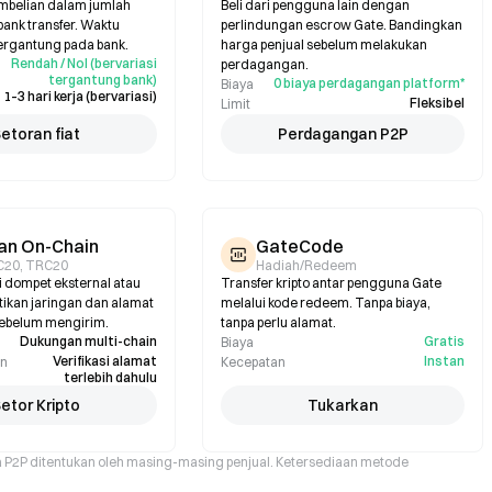
embelian dalam jumlah
Beli dari pengguna lain dengan
bank transfer. Waktu
perlindungan escrow Gate. Bandingkan
ergantung pada bank.
harga penjual sebelum melakukan
Rendah / Nol (bervariasi
perdagangan.
tergantung bank)
0 biaya perdagangan platform*
Biaya
1–3 hari kerja (bervariasi)
Fleksibel
Limit
etoran fiat
Perdagangan P2P
an On-Chain
GateCode
C20, TRC20
Hadiah/Redeem
i dompet eksternal atau
Transfer kripto antar pengguna Gate
stikan jaringan dan alamat
melalui kode redeem. Tanpa biaya,
sebelum mengirim.
tanpa perlu alamat.
Dukungan multi-chain
Gratis
Biaya
Verifikasi alamat
Instan
an
Kecepatan
terlebih dahulu
etor Kripto
Tukarkan
a P2P ditentukan oleh masing-masing penjual. Ketersediaan metode