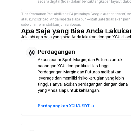
secara digital (tidak dalam bentuk tangkapan layar, tidak d
Tips Keamanan Pro: Aktifkan 2FA (misalnya Google Authenticator)
atau kunci pribadi Anda kepada siapa pun—staff Gate tidak akan perna
sebelum memindahkan jumlah besar.
Apa Saja yang Bisa Anda Lakuka
Jelajahi apa saja yang bisa Anda lakukan dengan XCU di s
Perdagangan
Akses pasar Spot, Margin, dan Futures untuk
pasangan XCU dengan likuiditas tinggi.
Perdagangan Margin dan Futures melibatkan
leverage dan memiliki risiko kerugian yang lebih
tinggi. Hanya lakukan perdagangan dengan dana
yang Anda siap untuk kehilangan.
Perdagangkan XCU/USDT →