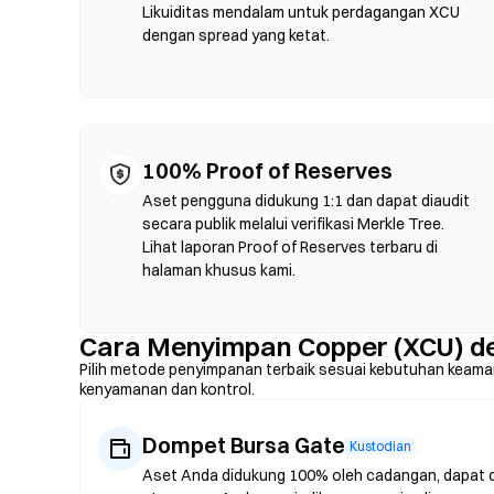
terpusat karena kedalaman likuiditas. Sebagian besar akti
Likuiditas mendalam untuk perdagangan XCU
Ethereum, BNB Chain, dan Polygon.
dengan spread yang ketat.
100% Proof of Reserves
Aset pengguna didukung 1:1 dan dapat diaudit
secara publik melalui verifikasi Merkle Tree.
Lihat laporan Proof of Reserves terbaru di
halaman khusus kami.
Cara Menyimpan Copper (XCU) 
Pilih metode penyimpanan terbaik sesuai kebutuhan keama
kenyamanan dan kontrol.
Dompet Bursa Gate
Kustodian
Aset Anda didukung 100% oleh cadangan, dapat dia