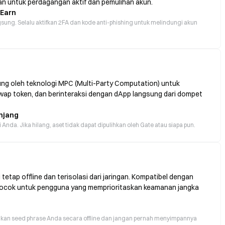
n untuk perdagangan aktif dan pemulihan akun.
 Earn
sung. Selalu aktifkan 2FA dan kode anti-phishing untuk melindungi akun
ung oleh teknologi MPC (Multi-Party Computation) untuk
 swap token, dan berinteraksi dengan dApp langsung dari dompet
njang
da. Jika hilang, aset tidak dapat dipulihkan oleh Gate atau siapa pun.
etap offline dan terisolasi dari jaringan. Kompatibel dengan
 Cocok untuk pengguna yang memprioritaskan keamanan jangka
ngkan seed phrase Anda secara offline dan jangan pernah menyimpannya