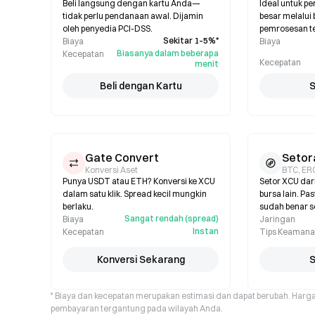
Beli langsung dengan kartu Anda—
Ideal untuk p
tidak perlu pendanaan awal. Dijamin
besar melalui 
oleh penyedia PCI-DSS.
pemrosesan t
Sekitar 1–5%*
Biaya
Biaya
Biasanya dalam beberapa
Kecepatan
Kecepatan
menit
Beli dengan Kartu
S
Gate Convert
Setor
Konversi Aset
BTC, ER
Punya USDT atau ETH? Konversi ke XCU
Setor XCU dar
dalam satu klik. Spread kecil mungkin
bursa lain. Pa
berlaku.
sudah benar 
Sangat rendah (spread)
Biaya
Jaringan
Instan
Kecepatan
Tips Keaman
Konversi Sekarang
S
* Biaya dan kecepatan merupakan estimasi dan dapat berubah. Harg
pembayaran tergantung pada wilayah Anda.