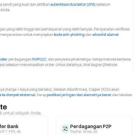
ata sandi yang kuat dan aktifkan
autentikasi dua faktor (2FA)
sebelum
 Anda.
n yang lebih tinggi dan pembayaran yang lebih banyak. Persyaratan verifikasi
 menyarankan untuk menyiapkan
kode anti-phishing
dan
allowlist alamat
nsfer
, perdagangan
P2P/C2C
, dan penyedia pihak ketiga. Setiap metode berbeda
opsi sebelum menempatkan order. Untuk detailnya, lihat bagian [Metode
ya (harga + biaya yang berlaku). Setelah dikonfirmasi, Copper (XCU) akan
 ke dompet eksternal
, harap
pastikan jaringan dan alamatnya benar
dan lakukan
te
ik untuk wilayah Anda.
fer Bank
Perdagangan P2P
IFT, FPS, dll.
PayPal, Wise, dll.