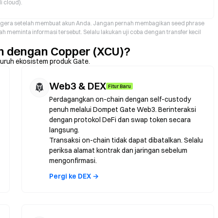
i cloud).
 segera setelah membuat akun Anda. Jangan pernah membagikan seed phrase
h meminta informasi tersebut. Selalu lakukan uji coba dengan transfer kecil
n dengan Copper (XCU)?
eluruh ekosistem produk Gate.
Web3 & DEX
Fitur Baru
Perdagangkan on-chain dengan self-custody
penuh melalui Dompet Gate Web3. Berinteraksi
dengan protokol DeFi dan swap token secara
langsung.
Transaksi on-chain tidak dapat dibatalkan. Selalu
periksa alamat kontrak dan jaringan sebelum
mengonfirmasi.
Pergi ke DEX →