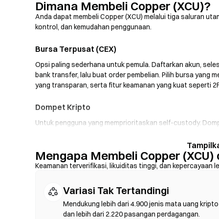
Dimana Membeli Copper (XCU)?
Anda dapat membeli Copper (XCU) melalui tiga saluran ut
kontrol, dan kemudahan penggunaan.
Bursa Terpusat (CEX)
Opsi paling sederhana untuk pemula. Daftarkan akun, selesa
bank transfer, lalu buat order pembelian. Pilih bursa ya
yang transparan, serta fitur keamanan yang kuat seperti 2
Dompet Kripto
Untuk pengguna yang memprioritaskan self-custody. Dom
sendiri dan melakukan swap token langsung di dalam ant
sehingga Anda dapat membeli XCU menggunakan kartu kredi
Mengapa Membeli Copper (XCU) 
phrase Anda dengan aman dan verifikasi alamat kontrak s
Keamanan terverifikasi, likuiditas tinggi, dan kepercayaan l
Bursa Terdesentralisasi (DEX)
Variasi Tak Tertandingi
Perdagangkan aset secara peer-to-peer tanpa perantara
langsung di blockchain—tanpa perlu pendaftaran atau veri
Mendukung lebih dari 4.900 jenis mata uang kripto
token, atur toleransi slippage, lalu konfirmasi swap. Perlu
dan lebih dari 2.220 pasangan perdagangan.