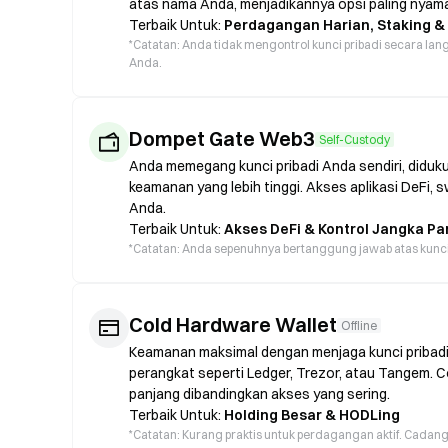
atas nama Anda, menjadikannya opsi paling nyama
Terbaik Untuk:
Perdagangan Harian, Staking &
*
Catatan: Anda tidak mengontrol kunci pribadi secara lang
Anda.
Dompet Gate Web3
Self-Custody
Anda memegang kunci pribadi Anda sendiri, diduk
keamanan yang lebih tinggi. Akses aplikasi DeFi,
Anda.
Terbaik Untuk:
Akses DeFi & Kontrol Jangka Pa
*
Catatan: Anda sepenuhnya bertanggung jawab atas kunci An
Cold Hardware Wallet
Offline
Keamanan maksimal dengan menjaga kunci pribadi t
perangkat seperti Ledger, Trezor, atau Tangem.
panjang dibandingkan akses yang sering.
Terbaik Untuk:
Holding Besar & HODLing
*
Catatan: Kurang praktis untuk perdagangan aktif. Cada