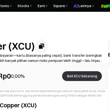
tures
Stocks
Earn
Square
Lainnya
r (XCU)
bayaran—kartu (biasanya paling cepat), bank transfer (seringkali
bih banyak pilihan namun risiko penipuan lebih tinggi)—lalu tinjau
 diperlukan, dan amankan akun Anda dengan 2FA. Ketersediaan, limit,
h dan penyedia.
Rp0
0,00%
Beli XCU Sekarang
dapat naik atau turun, dan Anda dapat kehilangan seluruh dana pokok Anda. Anda
ate tidak bertanggung jawab atas kerugian yang timbul sebagai akibat dari
Copper (XCU)