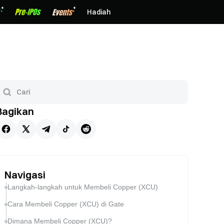
Hadiah
Bagikan
Navigasi
Langkah-langkah untuk Membeli Copper (XCU)
Cara Membeli Copper (XCU) di Gate
Dimana Membeli Copper (XCU)?