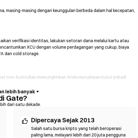
ama, masing-masing dengan keunggulan berbeda dalam hal kecepatan,
ikan verifikasi identitas, lakukan setoran dana melalui kartu atau
ng mencantumkan XCU dengan volume perdagangan yang cukup, biaya
FA dan cold storage.
pet non-kustodian memungkinkan Anda menyimpan kunci pribadi
armuka dompet. Beberapa dompet juga mendukung fiat on-ramp,
t tanpa harus melalui bursa terlebih dahulu. Selalu cadangkan seed
di Gate?
ebelum mengonfirmasi transaksi apa pun.
ebih dari satu dekade.
Dipercaya Sejak 2013
. DEX menggunakan smart contract untuk mengeksekusi swap
fikasi identitas. Hubungkan dompet yang kompatibel, pilih pasangan
Salah satu bursa kripto yang telah beroperasi
 diingat bahwa gas fee berlaku, dan harga bisa berbeda dari pasar
paling lama, melayani lebih dari 20 juta pengguna