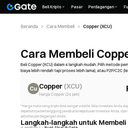
Beli Kripto
Pasar
Perdagangan
Fu
Beranda
Cara Membeli
Copper (XCU)
Cara Membeli Coppe
Beli Copper (XCU) dalam 4 langkah mudah. Pilih metode pem
biaya lebih rendah tapi proses lebih lama), atau P2P/C2C (le
total biaya (biaya penyedia + spread), selesaikan KYC jika
biaya, dan waktu proses dapat berbeda tergantung wilaya
Copper
(
XCU
)
Harga Copper (24 jam)
*
Harga mata uang kripto bisa sangat volatile. Nilai investasi Anda 
sepenuhnya bertanggung jawab atas keputusan investasi Anda, dan G
aktivitas perdagangan Anda.
Langkah-langkah untuk Membeli 
Langkah 1 –
Buat Akun di Gate