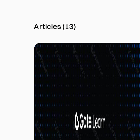
Articles
(
13
)