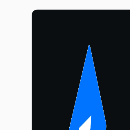
l'investissement en capital-risque vers les
dApps axées sur les consommateurs.