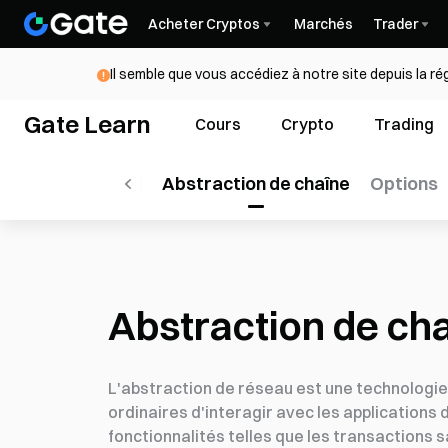
Acheter Cryptos
Marchés
Trader
Il semble que vous accédiez à notre site depuis la r
Gate Learn
Cours
Crypto
Trading
L'écosystème Sui
Abstraction de chaîne
Options
Abstraction de ch
L'abstraction de réseau est une technologie c
ordinaires d'interagir avec les applications
fonctionnalités telles que les transactions 