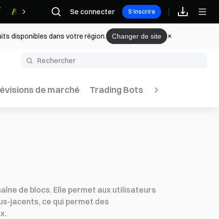
Se connecter
Récompenses
S’inscrire
its disponibles dans votre région.
Changer de site
évisions de marché
Trading Bots
Rapport hebdoma
aîne de blocs. Elle permet aux utilisateurs
ous-jacents, ce qui permet des
x.