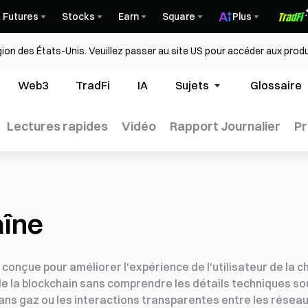
Futures
Stocks
Earn
Square
Plus
égion des États-Unis. Veuillez passer au site US pour accéder aux produ
Web3
TradFi
IA
Sujets
Glossaire
Lectures rapides
Vidéo
Rapport Journalier
Pr
aîne
onçue pour améliorer l'expérience de l'utilisateur de la ch
 de la blockchain sans comprendre les détails techniques s
sans gaz ou les interactions transparentes entre les réseau