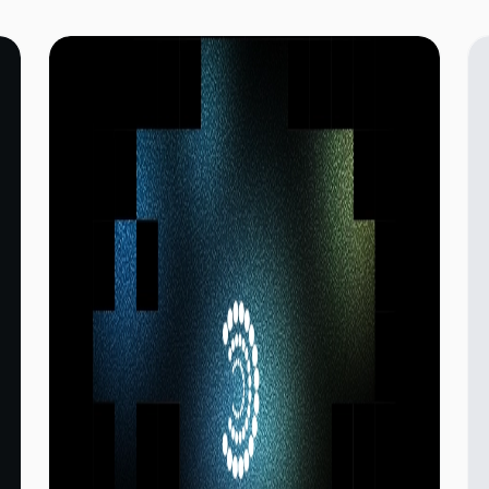
simplement couvrir les ponts inter-chaînes bien
connus, cet article plonge profondément dans
les principales solutions inter-chaînes de
l'industrie aujourd'hui. Il explore les principaux
protocoles d'interopérabilité tels que
LayerZero, Wormhole et Axelar, ainsi que les
tendances émergentes telles que l'abstraction
de chaîne, les systèmes basés sur l'intention et
l'agrégation de chaînes (Agglayer). L'analyse
met l'accent sur les principes fondamentaux, les
cas d'utilisation et l'impact sur le marché de ces
solutions. En examinant la technologie inter-
chaînes d'un point de vue technique, cet article
met en lumière son potentiel pour améliorer
l'interopérabilité de l'écosystème blockchain et
la liquidité des actifs tout en offrant des
perspectives précieuses et prospectives aux
professionnels de l'industrie.