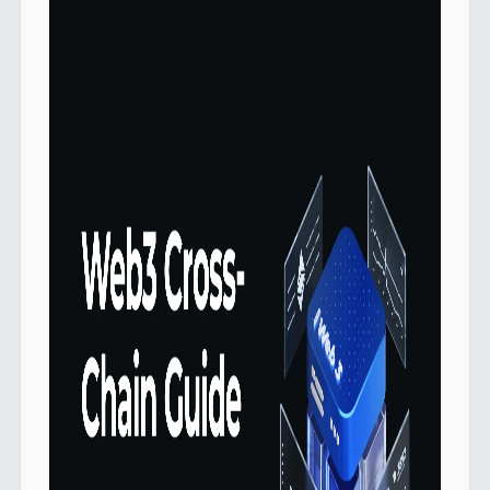
l'architecture d'intention et aux solutions
d'abstraction de chaîne directement orientées
vers les utilisateurs.