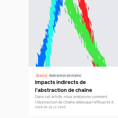
Avancé
Abstraction de chaîne
Impacts indirects de
l'abstraction de chaîne
Dans cet article, nous analysons comment
l'Abstraction de Chaîne débloque l'efficacité du
2026-04-02 12:19:50
capital à travers les écosystèmes, améliore les
économies du jeu et oriente l'évolution de