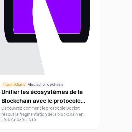
Intermédiaire
Abstraction de chaîne
Unifier les écosystèmes de la
Blockchain avec le protocole
Découvrez comment le protocole Socket
Socket
résout la fragmentation de la blockchain en
2026-04-02 02:28:10
permettant des interactions inter-chaînes
transparentes et une interopérabilité grâce à