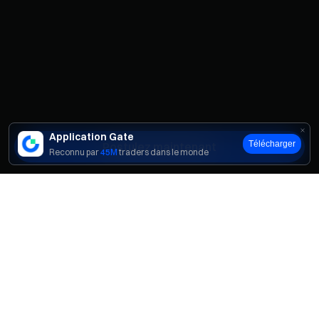
Application Gate
Télécharger
Postulez maintenant
Reconnu par
45M
traders dans le monde