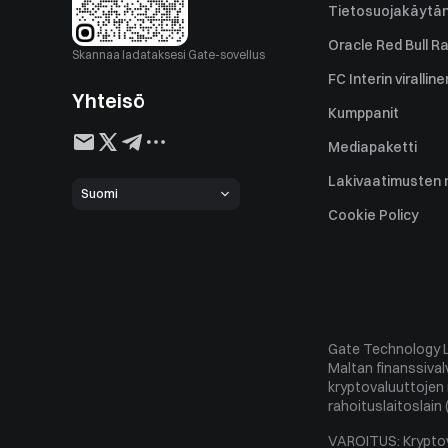
Tietosuojakäytä
Oracle Red Bull Ra
Skannaa ladataksesi Gate-sovellus
FC Interin virallin
Yhteisö
Kumppanit
Mediapaketti
Lakivaatimusten
Suomi
Riski-ilmoitus
Cookie Policy
Valitusten käsitte
Vastuuvapauslau
Toimintasäännöt
Gate Technology Ltd
Politica di custodi
Maltan finanssiva
Regole sul conflitt
kryptovaluuttojen 
rahoituslaitoslain 
Politica Esecuzion
VAROITUS: Kryptovar