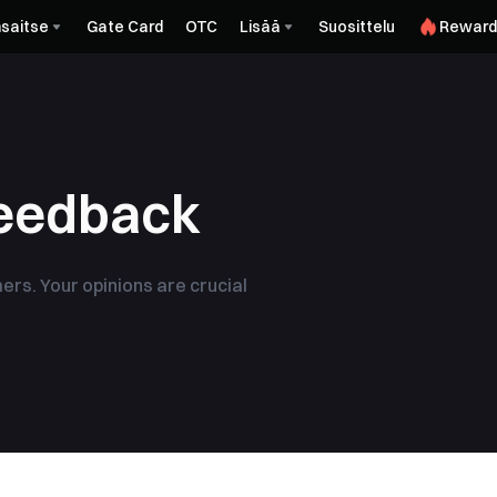
saitse
Gate Card
OTC
Lisää
Suosittelu
Reward
Feedback
ers. Your opinions are crucial