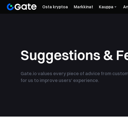
Osta kryptoa
Markkinat
Kauppa
An
Suggestions & 
Gate.io values every piece of advice from custom
for us to improve users' experience.