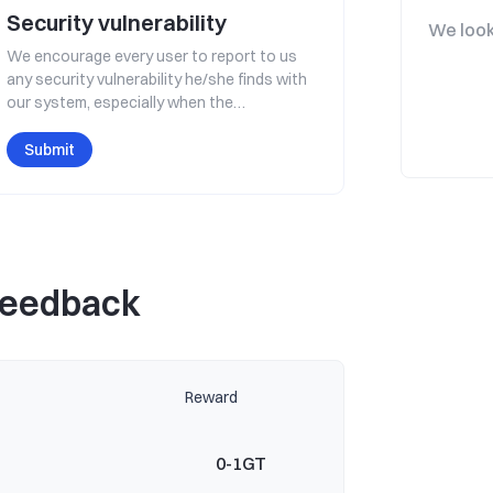
Security vulnerability
We look
We encourage every user to report to us
any security vulnerability he/she finds with
our system, especially when the
vulnerability can impose factual rather than
hypothetical threats to the platform's safe
Submit
operation, such as the threat of system
interruption, data leakage, user property
loss, etc. You will get rewarded for making
such a report.
Feedback
Reward
0-1GT