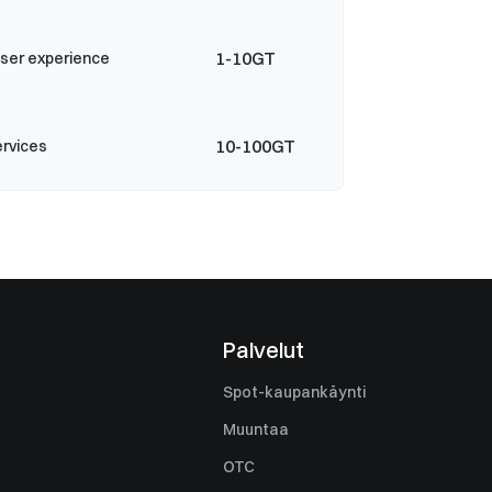
1-10GT
user experience
10-100GT
ervices
Palvelut
Spot-kaupankäynti
Muuntaa
OTC