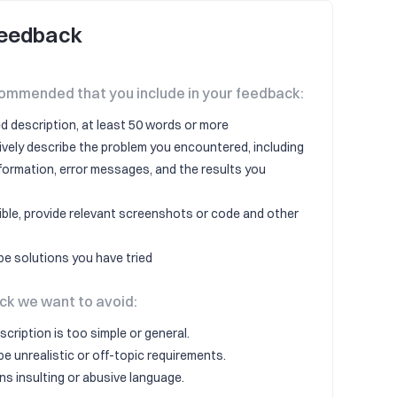
eedback
ecommended that you include in your feedback:
ed description, at least 50 words or more
ively describe the problem you encountered, including
nformation, error messages, and the results you
sible, provide relevant screenshots or code and other
be solutions you have tried
k we want to avoid:
cription is too simple or general.
be unrealistic or off-topic requirements.
ns insulting or abusive language.