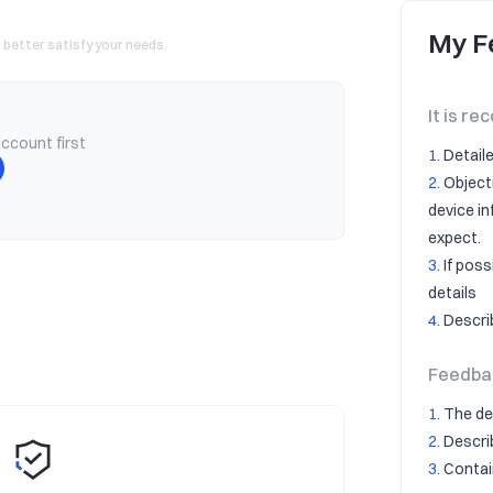
My F
 better satisfy your needs.
It is r
account first
1
.
Detail
2
.
Object
device i
expect.
3
.
If pos
details
4
.
Descri
Feedbac
1
.
The des
2
.
Descri
3
.
Contai