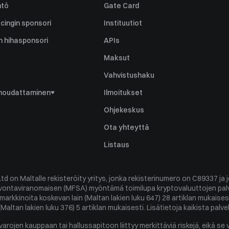
ntö
Gate Card
cingin sponsori
Instituutiot
en hihasponsori
APIs
Maksut
Vahvistushaku
 noudattaminen
Ilmoitukset
Ohjekeskus
ly
Ota yhteyttä
seke
Listaus
 on Maltalle rekisteröity yritys, jonka rekisterinumero on C89337 ja jo
a
lvontaviranomaisen (MFSA) myöntämä toimilupa kryptovaluuttojen pal
o di interessi
markkinoita koskevan lain (Maltan lakien luku 647) 28 artiklan mukaise
(Maltan lakien luku 376) 5 artiklan mukaisesti. Lisätietoja kaikista pal
e Ordini
ojen kauppaan tai hallussapitoon liittyy merkittäviä riskejä, eikä se v