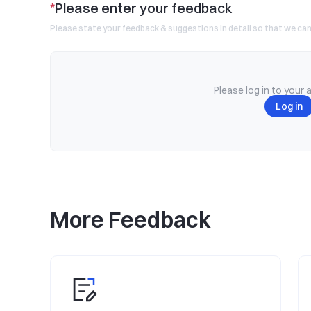
*
Please enter your feedback
Please state your feedback & suggestions in detail so that we can
Please log in to your 
Log in
More Feedback