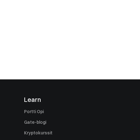
Learn
Portti Opi
Gate-blogi
Kryptokurssit