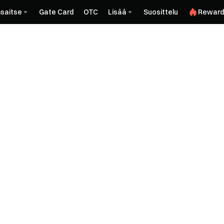
saitse
Gate Card
OTC
Lisää
Suosittelu
Reward