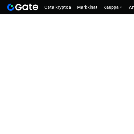
Osta kryptoa
Markkinat
Kauppa
An