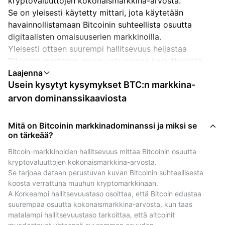
kryptovaluuttojen kokonaismarkkina-arvosta.
Se on yleisesti käytetty mittari, jota käytetään
havainnollistamaan Bitcoinin suhteellista osuutta
digitaalisten omaisuuserien markkinoilla.
Yleisesti ottaen suurempi hallitsevuus heijastaa
Bitcoinin markkina-arvon vahvempaa keskittymistä
suhteessa muihin kryptovaluuttoihin.
Usein kysytyt kysymykset BTC:n markkina-
A BTC-markkinoiden hallitsevuuden lasku voi vastata
ajanjaksoja, jolloin muut kryptovaluutat, joita joskus
arvon dominanssikaaviosta
kutsutaan "altcoineiksi", osoittavat vahvempaa
suhteellista tuottoa.
Mitä on Bitcoinin markkinadominanssi ja miksi se
Tämä Ilmiötä kuvataan alalla yleisesti "altcoin-
on tärkeää?
kaudeksi", vaikka se ei ennustakaan tulevia tuloksia.
Bitcoin-markkinoiden hallitsevuus mittaa Bitcoinin osuutta 
kryptovaluuttojen kokonaismarkkina-arvosta.
Bitcoinin (BTC) hallitsevuus historiallisena
Se tarjoaa dataan perustuvan kuvan Bitcoinin suhteellisesta 
markkinareferenssinä
koosta verrattuna muuhun kryptomarkkinaan.
A Korkeampi hallitsevuustaso osoittaa, että Bitcoin edustaa 
Bitcoinin (BTC) hallitsevaa asemaa voidaan pitää
suurempaa osuutta kokonaismarkkina-arvosta, kun taas 
historiallisena viittauksena siihen, miten markkinaosuus
matalampi hallitsevuustaso tarkoittaa, että altcoinit 
vaihtelee Bitcoinin ja muiden kryptovaluuttojen välillä.