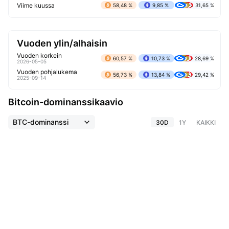
Viime kuussa
58,48 %
9,85 %
31,65 %
Vuoden ylin/alhaisin
Vuoden korkein
60,57 %
10,73 %
28,69 %
2026-05-05
Vuoden pohjalukema
56,73 %
13,84 %
29,42 %
2025-09-14
Bitcoin-dominanssikaavio
BTC-dominanssi
30D
1Y
KAIKKI