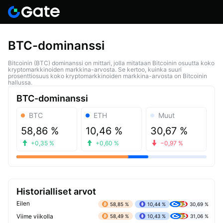
BTC-dominanssi
Bitcoinin (BTC) dominanssi on mittari, jolla mitataan Bitcoinin osuutta koko
kryptomarkkinoiden markkina-arvosta. Se kertoo, kuinka suuri
prosenttiosuus koko kryptomarkkinoiden markkina-arvosta on Bitcoinin
hallussa.
BTC-dominanssi
BTC
ETH
Muut
58,86 %
10,46 %
30,67 %
+0,35 %
+0,60 %
−0,97 %
Historialliset arvot
Eilen
58,85 %
10,44 %
30,69 %
Viime viikolla
58,49 %
10,43 %
31,06 %