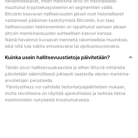
havainnollistavat, miten markkina-arvo on historiallisesti 
The chart also displays comparative market
muuttunut kryptoekosysteemin eri segmenttien välillä.
capitalization ratios for other major assets such as
Bitcoinin kasvavan hallitsevuuden jaksot ovat historiallisesti 
Ethereum (ETH), Tether (USDT), XRP, and more.
vastanneet pääoman keskittymistä Bitcoiniin, kun taas 
This allows users to see how Bitcoin's share compares
hallitsevuuden heikkeneminen on tapahtunut samaan aikaan 
to other leading cryptocurrencies at any given
altcoin-markkinaosuuden suhteellisen kasvun kanssa.
Nämä havainnot kuvaavat menneitä rakenteellisia muutoksia, 
moment.
eikä niitä tule tulkita ennustavaksi tai sijoitusneuvonnaksi.
Reaaliaikaiset tiedot Bitcoinin (BTC)
Kuinka usein hallitsevuustietoja päivitetään?
dominanssista ja muista huippukolikoista
Tämän sivun hallitsevuuskaaviota ja siihen liittyviä mittareita 
The data shown on this page represents current
päivitetään säännöllisesti julkisesti saatavilla olevien markkina-
arvotietojen perusteella.
market capitalization ratios based on publicly
 Päivitystiheys voi vaihdella tiedontarjoajalähteiden mukaan, 
available information.
mutta tavoitteena on näyttää ajankohtaista ja tarkkaa tietoa 
These figures provide an overview of Bitcoin's relative
markkinoiden nykyisestä koostumuksesta.
weight within the broader cryptocurrency market.
In addition to BTC and ETH, this page includes data
for other leading cryptocurrencies such as USDT, BNB,
and XRP.
By comparing market share ratios, users can better