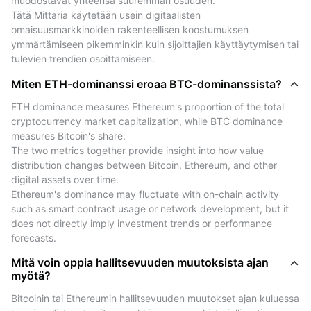
muodostavat yhteensä suuremman osuuden.
Korkeamman hallitsevuuden jaksot ovat historiallisesti
Tätä Mittaria käytetään usein digitaalisten 
osuneet yksiin Bitcoinin suuremman keskittymisen
omaisuusmarkkinoiden rakenteellisen koostumuksen 
ymmärtämiseen pikemminkin kuin sijoittajien käyttäytymisen tai 
kanssa, kun taas alhaisempi hallitsevuus on heijastanut
tulevien trendien osoittamiseen.
laajempaa aktiivisuutta muiden digitaalisten
omaisuuserien parissa.
Miten ETH-dominanssi eroaa BTC-dominanssista?
Nämä suhteet on esitetty vain
ETH dominance measures Ethereum's proportion of the total 
havainnollistamistarkoituksessa ja ne perustuvat
cryptocurrency market capitalization, while BTC dominance 
aiempiin havaintoihin.
measures Bitcoin's share.
Ne eivät osoita tai ennusta tulevaa hintakehitystä.
The two metrics together provide insight into how value 
distribution changes between Bitcoin, Ethereum, and other 
Kuinka lukea Bitcoinin (BTC) markkina-arvon
digital assets over time.
dominanssikaaviota
Ethereum's dominance may fluctuate with on-chain activity 
such as smart contract usage or network development, but it 
The Bitcoin (BTC) market cap dominance chart
does not directly imply investment trends or performance 
presents continuously updated market data showing
forecasts.
Bitcoin's share of total cryptocurrency market
Mitä voin oppia hallitsevuuden muutoksista ajan
capitalization.
myötä?
Users can view historical data over different time
Bitcoinin tai Ethereumin hallitsevuuden muutokset ajan kuluessa 
intervals.