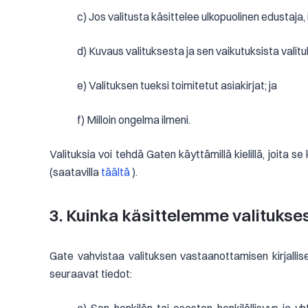
c) Jos valitusta käsittelee ulkopuolinen edustaja,
d) Kuvaus valituksesta ja sen vaikutuksista valitu
e) Valituksen tueksi toimitetut asiakirjat; ja
f) Milloin ongelma ilmeni.
Valituksia voi tehdä Gaten käyttämillä kielillä, joita 
(saatavilla
täältä
).
3. Kuinka käsittelemme valitukses
Gate vahvistaa valituksen vastaanottamisen kirjallis
seuraavat tiedot: