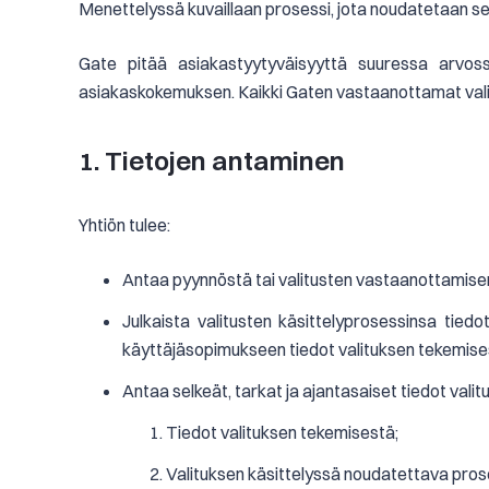
Menettelyssä kuvaillaan prosessi, jota noudatetaan sen
Gate pitää asiakastyytyväisyyttä suuressa arvoss
asiakaskokemuksen. Kaikki Gaten vastaanottamat valitu
1. Tietojen antaminen
Yhtiön tulee:
Antaa pyynnöstä tai valitusten vastaanottamisen 
Julkaista valitusten käsittelyprosessinsa tiedot
käyttäjäsopimukseen tiedot valituksen tekemise
Antaa selkeät, tarkat ja ajantasaiset tiedot vali
Tiedot valituksen tekemisestä;
Valituksen käsittelyssä noudatettava prose