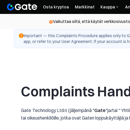
Osta kryptoa
Markkinat
Kauppa
An
Vaikuttaa siltä, että käytät verkkosivusto
Important — this Complaints Procedure applies only to Ga
app, or refer to your User Agreement. If your account is h
Complaints Hand
Gate Technology Ltd:n (jäljempänä "
Gate
"ja/tai " Yh
tai oikeushenkilöille, jotka ovat Gaten loppukäyttäjiä ja