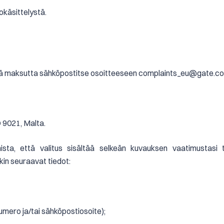
kokäsittelystä.
 tehdä maksutta sähköpostitse osoitteeseen complaints_eu@gate.co
9021, Malta.
ista, että valitus sisältää selkeän kuvauksen vaatimustasi tu
akin seuraavat tiedot:
numero ja/tai sähköpostiosoite);