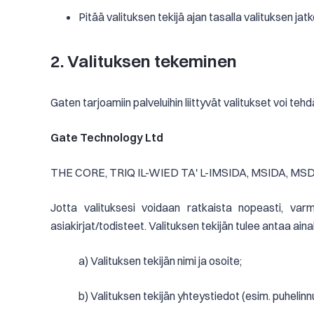
Pitää valituksen tekijä ajan tasalla valituksen jat
2. Valituksen tekeminen
Gaten tarjoamiin palveluihin liittyvät valitukset voi
Gate Technology Ltd
THE CORE, TRIQ IL-WIED TA' L-IMSIDA, MSIDA, MSD 
Jotta valituksesi voidaan ratkaista nopeasti, varm
asiakirjat/todisteet. Valituksen tekijän tulee antaa ain
a) Valituksen tekijän nimi ja osoite;
b) Valituksen tekijän yhteystiedot (esim. puhelin