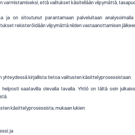
 varmistamiseksi, että valitukset käsitellään viipymättä, tasapuo
a ja on sitoutunut parantamaan palveluitaan analysoimalla 
kset rekisteröidään viipymättä niiden vastaanottamisen jälkeen. 
yhteydessä kirjallista tietoa valitusten käsittelyprosessistaan.
 helposti saatavilla olevalla tavalla. Yhtiö on tältä osin julkai
stä.
tusten käsittelyprosessista, mukaan lukien:
ssi; ja