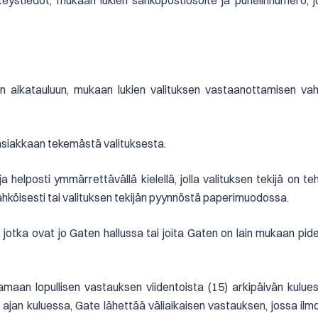
teystiedot, mukaan lukien sähköpostiosoite ja puhelinnumero, jol
aan aikatauluun, mukaan lukien valituksen vastaanottamisen vahv
 asiakkaan tekemästä valituksesta.
ja helposti ymmärrettävällä kielellä, jolla valituksen tekijä on t
 sähköisesti tai valituksen tekijän pyynnöstä paperimuodossa.
, jotka ovat jo Gaten hallussa tai joita Gaten on lain mukaan pid
ntamaan lopullisen vastauksen viidentoista (15) arkipäivän kulue
n ajan kuluessa, Gate lähettää väliaikaisen vastauksen, jossa ilm