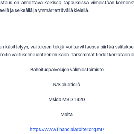
astaus on annettava kaikissa tapauksissa viimeistään kolmen
neellä ja selkeällä ja ymmärrettävällä kielellä.
 käsittelyyn, valituksen tekijä voi tarvittaessa siirtää valituksen
sreitin valituksen luonteen mukaan. Tarkemmat tiedot kerrotaan al
Rahoituspalvelujen välimiestoimisto
N/S aluetiellä
Msida MSD 1920
Malta
https://www.financialarbiter.org.mt/