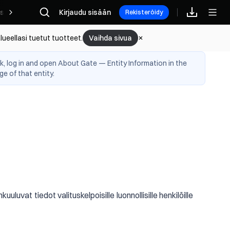
s
Kumppani
Kirjaudu sisään
Rekisteröidy
lueellasi tuetut tuotteet.
Vaihda sivua
, log in and open About Gate — Entity Information in the
e of that entity.
luvat tiedot valituskelpoisille luonnollisille henkilöille