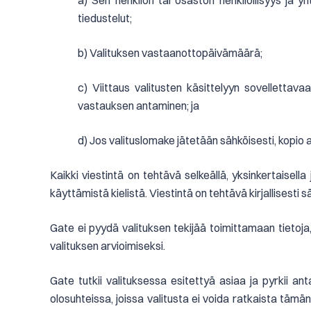
a) Sen henkilön tai osaston henkilöllisyys ja yh
tiedustelut;
b) Valituksen vastaanottopäivämäärä;
c) Viittaus valitusten käsittelyyn sovellettav
vastauksen antaminen; ja
d) Jos valituslomake jätetään sähköisesti, kopio
Kaikki viestintä on tehtävä selkeällä, yksinkertaisella 
käyttämistä kielistä. Viestintä on tehtävä kirjallisesti
Gate ei pyydä valituksen tekijää toimittamaan tietoja
valituksen arvioimiseksi.
Gate tutkii valituksessa esitettyä asiaa ja pyrkii a
olosuhteissa, joissa valitusta ei voida ratkaista tämä