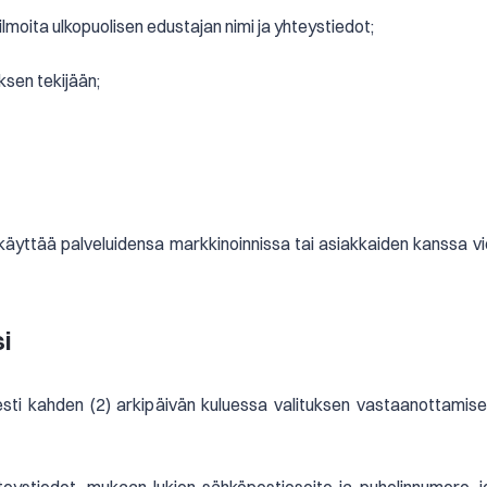
 ilmoita ulkopuolisen edustajan nimi ja yhteystiedot;
ksen tekijään;
se käyttää palveluidensa markkinoinnissa tai asiakkaiden kanssa vie
i
esti kahden (2) arkipäivän kuluessa valituksen vastaanottamise