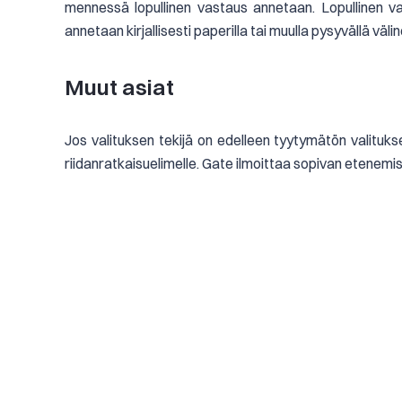
mennessä lopullinen vastaus annetaan. Lopullinen v
annetaan kirjallisesti paperilla tai muulla pysyvällä väli
Muut asiat
Jos valituksen tekijä on edelleen tyytymätön valituksen
riidanratkaisuelimelle. Gate ilmoittaa sopivan etenemi