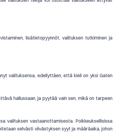
le valituksen tekijä voi osoittaa valitukseen liittyvät
istaminen, lisätietopyynnöt, valituksen tutkiminen ja
ehnyt valituksensa, edellyttäen, että kieli on yksi Gaten
ettävä hallussaan, ja pyytää vain sen, mikä on tarpeen
ssa valituksen vastaanottamisesta. Poikkeuksellisissa
oitetaan selvästi viivästyksen syyt ja määräaika, johon