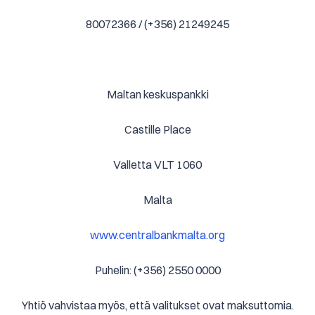
80072366 / (+356) 21249245
Maltan keskuspankki
Castille Place
Valletta VLT 1060
Malta
www.centralbankmalta.org
Puhelin: (+356) 2550 0000
Yhtiö vahvistaa myös, että valitukset ovat maksuttomia.