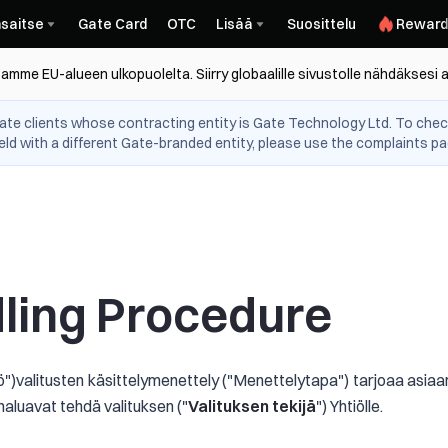
saitse
Gate Card
OTC
Lisää
Suosittelu
Reward
amme EU-alueen ulkopuolelta. Siirry globaalille sivustolle nähdäksesi a
te clients whose contracting entity is Gate Technology Ltd. To check
eld with a different Gate-branded entity, please use the complaints pag
ling Procedure
tiö")valitusten käsittelymenettely ("Menettelytapa") tarjoaa asiaankuu
 haluavat tehdä valituksen ("
Valituksen tekijä
") Yhtiölle.