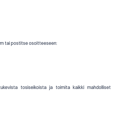
m tai postitse osoitteeseen:
kevista tosiseikoista ja toimita kaikki mahdolliset