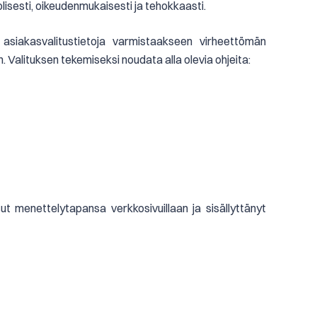
lisesti, oikeudenmukaisesti ja tehokkaasti.
asiakasvalitustietoja varmistaakseen virheettömän
Valituksen tekemiseksi noudata alla olevia ohjeita:
ssut menettelytapansa verkkosivuillaan ja sisällyttänyt