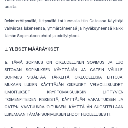
osalta.
Rekisteröitymällä, liittymällä tai luomalla tilin Gate:ssa Käyttäjä
vahvistaa lukeneensa, ymmärtäneensä ja hyväksyneensä kaikki
tämän Sopimuksen ehdot ja edellytykset.
1. YLEISET MÄÄRÄYKSET
a. TÄMÄ SOPIMUS ON OIKEUDELLINEN SOPIMUS JA LUO
SITOVAN SOPIMUKSEN KÄYTTÄJÄN JA GATE:N VÄLILLE.
SOPIMUS SISÄLTÄÄ TÄRKEITÄ OIKEUDELLISIA EHTOJA,
MUKAAN LUKIEN KÄYTTÄJÄN OIKEUDET, VELVOLLISUUDET,
ILMOITUKSET KRYPTOMAISUUKSIIN LIITTYVIEN
TOIMENPITEIDEN RISKEISTÄ, KÄYTTÄJÄN VAPAUTUKSEN JA
GATE:N VASTUUNRAJOITUKSEN. KÄYTTÄJÄN SUOSITELLAAN
LUKEMAAN TÄMÄN SOPIMUKSEN EHDOT HUOLELLISESTI.