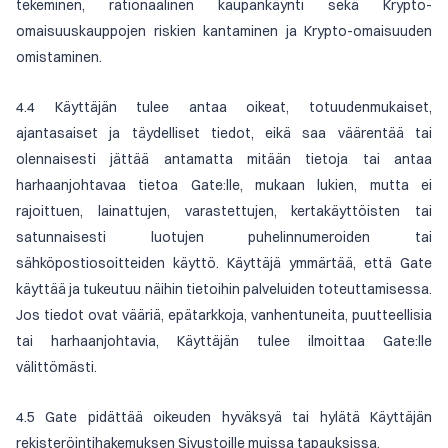
tekeminen, rationaalinen kaupankäynti sekä Krypto-
omaisuuskauppojen riskien kantaminen ja Krypto-omaisuuden
omistaminen.
4.4 Käyttäjän tulee antaa oikeat, totuudenmukaiset,
ajantasaiset ja täydelliset tiedot, eikä saa väärentää tai
olennaisesti jättää antamatta mitään tietoja tai antaa
harhaanjohtavaa tietoa Gate:lle, mukaan lukien, mutta ei
rajoittuen, lainattujen, varastettujen, kertakäyttöisten tai
satunnaisesti luotujen puhelinnumeroiden tai
sähköpostiosoitteiden käyttö. Käyttäjä ymmärtää, että Gate
käyttää ja tukeutuu näihin tietoihin palveluiden toteuttamisessa.
Jos tiedot ovat vääriä, epätarkkoja, vanhentuneita, puutteellisia
tai harhaanjohtavia, Käyttäjän tulee ilmoittaa Gate:lle
välittömästi.
4.5 Gate pidättää oikeuden hyväksyä tai hylätä Käyttäjän
rekisteröintihakemuksen Sivustoille muissa tapauksissa.