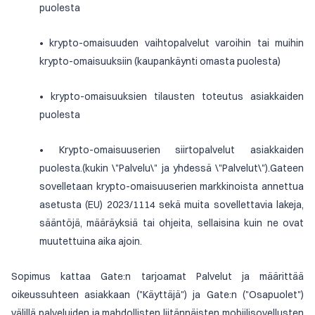
puolesta
• krypto-omaisuuden vaihtopalvelut varoihin tai muihin
krypto-omaisuuksiin (kaupankäynti omasta puolesta)
• krypto-omaisuuksien tilausten toteutus asiakkaiden
puolesta
• Krypto-omaisuuserien siirtopalvelut asiakkaiden
puolesta.(kukin \"Palvelu\" ja yhdessä \"Palvelut\").Gateen
sovelletaan krypto-omaisuuserien markkinoista annettua
asetusta (EU) 2023/1114 sekä muita sovellettavia lakeja,
sääntöjä, määräyksiä tai ohjeita, sellaisina kuin ne ovat
muutettuina aika ajoin.
Sopimus kattaa Gate:n tarjoamat Palvelut ja määrittää
oikeussuhteen asiakkaan ("Käyttäjä") ja Gate:n ("Osapuolet")
välillä palveluiden ja mahdollisten liitännäisten mobiilisovellusten