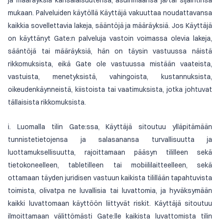
ja määräyksiä kansalaisuutensa, asuinmaansa ja/tai sijaintinsa
mukaan. Palveluiden käytöllä Käyttäjä vakuuttaa noudattavansa
kaikkia sovellettavia lakeja, sääntöjä ja määräyksiä. Jos Käyttäjä
on käyttänyt Gate:n palveluja vastoin voimassa olevia lakeja,
sääntöjä tai määräyksiä, hän on täysin vastuussa näistä
rikkomuksista, eikä Gate ole vastuussa mistään vaateista,
vastuista, menetyksistä, vahingoista, kustannuksista,
oikeudenkäynneistä, kiistoista tai vaatimuksista, jotka johtuvat
tällaisista rikkomuksista.
i. Luomalla tilin Gate:ssa, Käyttäjä sitoutuu ylläpitämään
tunnistetietojensa ja salasanansa turvallisuutta ja
luottamuksellisuutta, rajoittamaan pääsyn tililleen sekä
tietokoneelleen, tabletilleen tai mobiililaitteelleen, sekä
ottamaan täyden juridisen vastuun kaikista tilillään tapahtuvista
toimista, olivatpa ne luvallisia tai luvattomia, ja hyväksymään
kaikki luvattomaan käyttöön liittyvät riskit. Käyttäjä sitoutuu
ilmoittamaan välittömästi Gate:lle kaikista luvattomista tilin