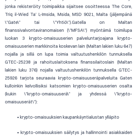
jonka rekisteröity toimipaikka sijaitsee osoitteessa The Core,
Triq il-Wied Ta' L-Imsida, Msida, MSD 9021, Malta (jäljempänä
\"Gate\" tai \"Yhtiö\").Gatella on Maltan
finanssivalvontaviranomaisen (\"MFSA\") myöntämä toimilupa
luokan 3 krypto-omaisuuserien palveluntarjoajana krypto-
omaisuuserien markkinoita koskevan lain (Maltan lakien luku 647)
nojalla ja sillä on lupa toimia valtuutushenkilön tunnuksella
GTEC-25238 ja rahoituslaitoksena finanssilaitoslain (Maltan
lakien luku 376) nojalla valtuutushenkilön tunnuksella GTEC-
25926 tarjota seuraavia krypto-omaisuuseräpalveluita Gaten
kulloinkin kelvollisiksi katsomien krypto-omaisuuserien osalta
(kukin \"krypto-omaisuuserä\" ja yhdessä \"krypto-
omaisuuserät\"):
• krypto-omaisuuksien kaupankäyntialustan ylläpito
• krypto-omaisuuksien säilytys ja hallinnointi asiakkaiden