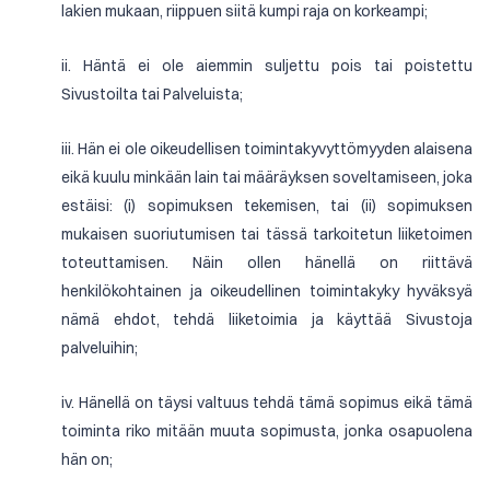
lakien mukaan, riippuen siitä kumpi raja on korkeampi;
ii. Häntä ei ole aiemmin suljettu pois tai poistettu
Sivustoilta tai Palveluista;
iii. Hän ei ole oikeudellisen toimintakyvyttömyyden alaisena
eikä kuulu minkään lain tai määräyksen soveltamiseen, joka
estäisi: (i) sopimuksen tekemisen, tai (ii) sopimuksen
mukaisen suoriutumisen tai tässä tarkoitetun liiketoimen
toteuttamisen. Näin ollen hänellä on riittävä
henkilökohtainen ja oikeudellinen toimintakyky hyväksyä
nämä ehdot, tehdä liiketoimia ja käyttää Sivustoja
palveluihin;
iv. Hänellä on täysi valtuus tehdä tämä sopimus eikä tämä
toiminta riko mitään muuta sopimusta, jonka osapuolena
hän on;