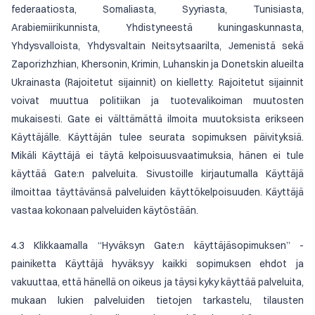
federaatiosta, Somaliasta, Syyriasta, Tunisiasta,
Arabiemiirikunnista, Yhdistyneestä kuningaskunnasta,
Yhdysvalloista, Yhdysvaltain Neitsytsaarilta, Jemenistä sekä
Zaporizhzhian, Khersonin, Krimin, Luhanskin ja Donetskin alueilta
Ukrainasta (Rajoitetut sijainnit) on kielletty. Rajoitetut sijainnit
voivat muuttua politiikan ja tuotevalikoiman muutosten
mukaisesti. Gate ei välttämättä ilmoita muutoksista erikseen
Käyttäjälle. Käyttäjän tulee seurata sopimuksen päivityksiä.
Mikäli Käyttäjä ei täytä kelpoisuusvaatimuksia, hänen ei tule
käyttää Gate:n palveluita. Sivustoille kirjautumalla Käyttäjä
ilmoittaa täyttävänsä palveluiden käyttökelpoisuuden. Käyttäjä
vastaa kokonaan palveluiden käytöstään.
4.3 Klikkaamalla “Hyväksyn Gate:n käyttäjäsopimuksen” -
painiketta Käyttäjä hyväksyy kaikki sopimuksen ehdot ja
vakuuttaa, että hänellä on oikeus ja täysi kyky käyttää palveluita,
mukaan lukien palveluiden tietojen tarkastelu, tilausten