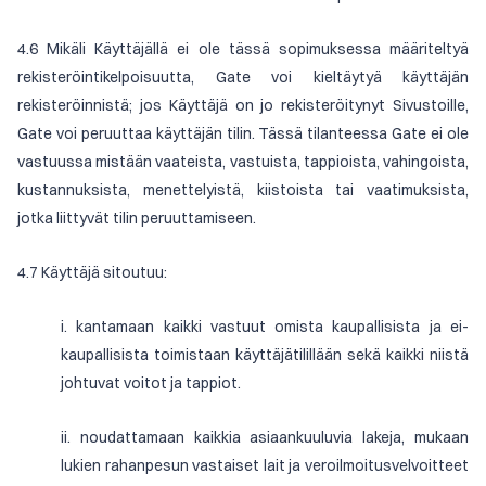
4.6 Mikäli Käyttäjällä ei ole tässä sopimuksessa määriteltyä
rekisteröintikelpoisuutta, Gate voi kieltäytyä käyttäjän
rekisteröinnistä; jos Käyttäjä on jo rekisteröitynyt Sivustoille,
Gate voi peruuttaa käyttäjän tilin. Tässä tilanteessa Gate ei ole
vastuussa mistään vaateista, vastuista, tappioista, vahingoista,
kustannuksista, menettelyistä, kiistoista tai vaatimuksista,
jotka liittyvät tilin peruuttamiseen.
4.7 Käyttäjä sitoutuu:
i. kantamaan kaikki vastuut omista kaupallisista ja ei-
kaupallisista toimistaan käyttäjätilillään sekä kaikki niistä
johtuvat voitot ja tappiot.
ii. noudattamaan kaikkia asiaankuuluvia lakeja, mukaan
lukien rahanpesun vastaiset lait ja veroilmoitusvelvoitteet