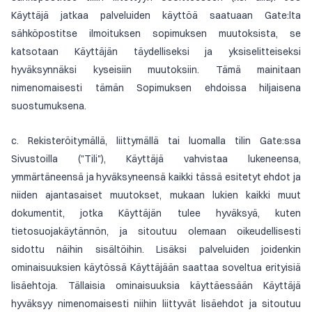
Käyttäjä jatkaa palveluiden käyttöä saatuaan Gate:lta
sähköpostitse ilmoituksen sopimuksen muutoksista, se
katsotaan Käyttäjän täydelliseksi ja yksiselitteiseksi
hyväksynnäksi kyseisiin muutoksiin. Tämä mainitaan
nimenomaisesti tämän Sopimuksen ehdoissa hiljaisena
suostumuksena.
c. Rekisteröitymällä, liittymällä tai luomalla tilin Gate:ssa
Sivustoilla ("Tili"), Käyttäjä vahvistaa lukeneensa,
ymmärtäneensä ja hyväksyneensä kaikki tässä esitetyt ehdot ja
niiden ajantasaiset muutokset, mukaan lukien kaikki muut
dokumentit, jotka Käyttäjän tulee hyväksyä, kuten
tietosuojakäytännön, ja sitoutuu olemaan oikeudellisesti
sidottu näihin sisältöihin. Lisäksi palveluiden joidenkin
ominaisuuksien käytössä Käyttäjään saattaa soveltua erityisiä
lisäehtoja. Tällaisia ominaisuuksia käyttäessään Käyttäjä
hyväksyy nimenomaisesti niihin liittyvät lisäehdot ja sitoutuu