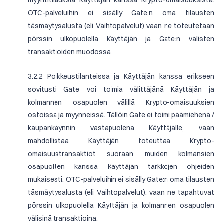
myyntitilauksia Käyttäjän kanssa Krypto-omaisuuksista.
OTC-palveluihin ei sisälly Gate:n oma tilausten
täsmäytysalusta (eli Vaihtopalvelut) vaan ne toteutetaan
pörssin ulkopuolella Käyttäjän ja Gate:n välisten
transaktioiden muodossa.
3.2.2 Poikkeustilanteissa ja Käyttäjän kanssa erikseen
sovitusti Gate voi toimia välittäjänä Käyttäjän ja
kolmannen osapuolen välillä Krypto-omaisuuksien
ostoissa ja myynneissä. Tällöin Gate ei toimi päämiehenä /
kaupankäynnin vastapuolena Käyttäjälle, vaan
mahdollistaa Käyttäjän toteuttaa Krypto-
omaisuustransaktiot suoraan muiden kolmansien
osapuolten kanssa Käyttäjän tarkkojen ohjeiden
mukaisesti. OTC-palveluihin ei sisälly Gate:n oma tilausten
täsmäytysalusta (eli Vaihtopalvelut), vaan ne tapahtuvat
pörssin ulkopuolella Käyttäjän ja kolmannen osapuolen
välisinä transaktioina.