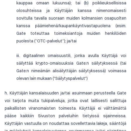
kauppaa omaan lukuunsa); tai (b) poikkeuksellisissa
olosuhteissa ja Käyttäjän kanssa nimenomaisesti
sovitulla tavalla suoraan muiden kolmansien osapuolten
kanssa päämiehenä/kaupankäyntivastapuolena (esim.
Gate toteuttaa toimeksiantoja muiden henkilöiden
puolesta (”OTC-palvelut”); ja/tai
iii. digitaalinen omaisuustili, jonka avulla Käyttäjä voi
säilyttää krypto-omaisuuksia Gate:n säilytyksessä (tai
Gate:n nimeämän alisäilyttäjän säilytyksessä) voimassa
olevan lain mukaan ("Säilytyspalvelut")
h. Käyttäjän kansalaisuuden ja/tai asuinmaan perusteella Gate
voi tarjota muita tukipalveluja, jotka ovat laillisesti sallittuja
paikallisten viranomaisten toimesta. Käyttäjä ei välttämättä
pääse kaikkiin Sivuston palveluihin tietyissä sijainneissa.
Käyttäjän vastuulla on noudattaa sovellettavia lakeja, sääntöjä