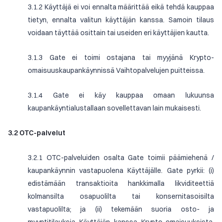
3.1.2 Käyttäjä ei voi ennalta määrittää eikä tehdä kauppaa
tietyn, ennalta valitun käyttäjän kanssa. Samoin tilaus
voidaan täyttää osittain tai useiden eri käyttäjien kautta.
3.1.3 Gate ei toimi ostajana tai myyjänä Krypto-
omaisuuskaupankäynnissä Vaihtopalvelujen puitteissa.
3.1.4 Gate ei käy kauppaa omaan lukuunsa
kaupankäyntialustallaan sovellettavan lain mukaisesti.
3.2 OTC-palvelut
3.2.1 OTC-palveluiden osalta Gate toimii päämiehenä /
kaupankäynnin vastapuolena Käyttäjälle. Gate pyrkii: (i)
edistämään transaktioita hankkimalla likviditeettiä
kolmansilta osapuolilta tai konsernitasoisilta
vastapuolilta; ja (ii) tekemään suoria osto- ja