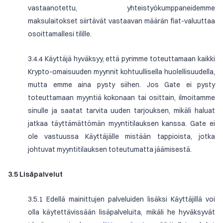
vastaanotettu, yhteistyökumppaneidemme
maksulaitokset siirtävät vastaavan määrän fiat-valuuttaa
osoittamallesi tilille.
3.4.4 Käyttäjä hyväksyy, että pyrimme toteuttamaan kaikki
Krypto-omaisuuden myynnit kohtuullisella huolellisuudella,
mutta emme aina pysty siihen. Jos Gate ei pysty
toteuttamaan myyntiä kokonaan tai osittain, ilmoitamme
sinulle ja saatat tarvita uuden tarjouksen, mikäli haluat
jatkaa täyttämättömän myyntitilauksen kanssa. Gate ei
ole vastuussa Käyttäjälle mistään tappioista, jotka
johtuvat myyntitilauksen toteutumatta jäämisestä.
3.5 Lisäpalvelut
3.5.1 Edellä mainittujen palveluiden lisäksi Käyttäjillä voi
olla käytettävissään lisäpalveluita, mikäli he hyväksyvät