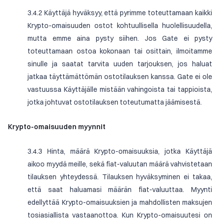
3.4.2 Käyttäjä hyväksyy, että pyrimme toteuttamaan kaikki
Krypto-omaisuuden ostot kohtuullisella huolellisuudella,
mutta emme aina pysty siihen. Jos Gate ei pysty
toteuttamaan ostoa kokonaan tai osittain, ilmoitamme
sinulle ja saatat tarvita uuden tarjouksen, jos haluat
jatkaa täyttämättömän ostotilauksen kanssa. Gate ei ole
vastuussa Käyttäjälle mistään vahingoista tai tappioista,
jotka johtuvat ostotilauksen toteutumatta jäämisestä.
Krypto-omaisuuden myynnit
3.4.3 Hinta, määrä Krypto-omaisuuksia, jotka Käyttäjä
aikoo myydä meille, sekä fiat-valuutan määrä vahvistetaan
tilauksen yhteydessä. Tilauksen hyväksyminen ei takaa,
että saat haluamasi määrän fiat-valuuttaa. Myynti
edellyttää Krypto-omaisuuksien ja mahdollisten maksujen
tosiasiallista vastaanottoa. Kun Krypto-omaisuutesi on