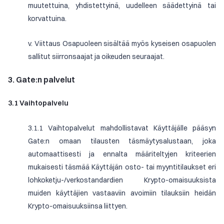
muutettuina, yhdistettyinä, uudelleen säädettyinä tai
korvattuina.
v. Viittaus Osapuoleen sisältää myös kyseisen osapuolen
sallitut siirronsaajat ja oikeuden seuraajat.
3. Gate:n palvelut
3.1 Vaihtopalvelu
3.1.1 Vaihtopalvelut mahdollistavat Käyttäjälle pääsyn
Gate:n omaan tilausten täsmäytysalustaan, joka
automaattisesti ja ennalta määriteltyjen kriteerien
mukaisesti täsmää Käyttäjän osto- tai myyntitilaukset eri
lohkoketju-/verkostandardien Krypto-omaisuuksista
muiden käyttäjien vastaaviin avoimiin tilauksiin heidän
Krypto-omaisuuksiinsa liittyen.