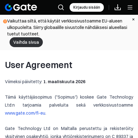
Kirjaudu sisään
Vaikuttaa siltä, että käytät verkkosivustoamme EU-alueen
ulkopuolelta. Siirry globaalille sivustolle nähdäksesi alueellasi
tuetut tuotteet.
Vaihda sivua
User Agreement
Viimeksi päivitetty:
1. maaliskuuta 2026
Tämä käyttäjäsopimus ("Sopimus") koskee Gate Technology
Ltd:n tarjoamia palveluita sekä verkkosivustoamme
www.gate.com/fi-eu
.
Gate Technology Ltd on Maltalla perustettu ja rekisteröity
yksityinen osakeyhtiö, jonka yhtiörekisterinumero on C 89337 ja