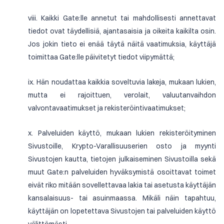
viii. Kaikki Gate:lle annetut tai mahdollisesti annettavat
tiedot ovat täydellisiä, ajantasaisia ja oikeita kaikilta osin.
Jos jokin tieto ei enää täytä näitä vaatimuksia, käyttäjä
toimittaa Gate:lle päivitetyt tiedot viipymättä;
ix. Hän noudattaa kaikkia soveltuvia lakeja, mukaan lukien,
mutta ei rajoittuen, verolait, valuutanvaihdon
valvontavaatimukset ja rekisteröintivaatimukset;
x. Palveluiden käyttö, mukaan lukien rekisteröityminen
Sivustoille, Krypto-Varallisuuserien osto ja myynti
Sivustojen kautta, tietojen julkaiseminen Sivustoilla sekä
muut Gate:n palveluiden hyväksymistä osoittavat toimet
eivät riko mitään sovellettavaa lakia tai asetusta käyttäjän
kansalaisuus- tai asuinmaassa. Mikäli näin tapahtuu,
käyttäjän on lopetettava Sivustojen tai palveluiden käyttö