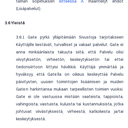
tämän sopimuksen
liitteessä A
määritellyt ehdot
(Lisäpalvelut).
3.6 Yleistä
3.6.1 Gate pyrkii ylläpitämään Sivustoja tarjotakseen
Käyttäjille kestävät, turvalliset ja vakaat palvelut. Gate ei
anna minkäänlaista takuuta siitä, että Palvelu olisi
viivytyksetön, virheetön, keskeytyksetön tai ettei
tiedonsiirtoon liittyisi hävikkiä. Käyttäjä ymmärtää ja
hyväksyy, että Gate:lla on oikeus keskeyttää Palvelu
päivitysten, uusien toimintojen lisäämisen ja muiden
Gate:n harkintansa mukaan tarpeellisten toimien vuoksi.
Gate ei ole vastuussa mistään vaateista, tappioista,
vahingoista, vastuista, kuluista tai kustannuksista, jotka
johtuvat viivästyksestä, virheestä, katkokesta ja/tai
keskeytyksestä.