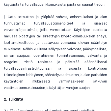
käytöistä tai turvallisuusrikkomuksista, joista on saanut tiedon.
j. Gate toteuttaa ja ylläpitää vahvat, asianmukaiset ja alan
tunnustamat turvallisuustoimenpiteet ja sisäiset
valvontajärjestelmät, joilla varmistetaan Käyttäjien puolesta
hallussa pidettyjen tai siirrettyjen krypto-omaisuuksien eheys,
luottamuksellisuus ja saatavuus voimassa olevan sääntelyn
mukaisesti. Näihin kuuluvat säilytyksen valvonta, pääsynhallinta,
siirron suojaus, operatiivinen toimintavarmuus, valvonta ja
reagointi. Yhtiö tarkistaa ja päivittää säännöllisesti
turvallisuusinfrastruktuuriaan ja sisäistä kontrolliaan
teknologisen kehityksen, sääntelyvaatimusten ja alan parhaiden
käytäntöjen mukaisesti varmistaakseen jatkuvan
vaatimustenmukaisuuden ja Käyttäjien varojen suojan.
2. Tulkinta
2.1 Tässä sopimuksessa, ellei asiayhteys muuta edellytä: