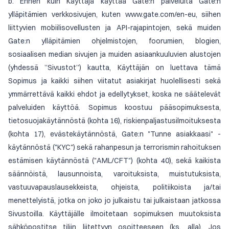
b. Ennen kuin Käyttäjä käyttää Gate:n palveluita Gate:n
ylläpitämien verkkosivujen, kuten www.gate.com/en-eu, siihen
liittyvien mobiilisovellusten ja API-rajapintojen, sekä muiden
Gate:n ylläpitämien ohjelmistojen, foorumien, blogien,
sosiaalisen median sivujen ja muiden asiaankuuluvien alustojen
(yhdessä ”Sivustot”) kautta, Käyttäjän on luettava tämä
Sopimus ja kaikki siihen viitatut asiakirjat huolellisesti sekä
ymmärrettävä kaikki ehdot ja edellytykset, koska ne säätelevät
palveluiden käyttöä. Sopimus koostuu pääsopimuksesta,
tietosuojakäytännöstä (kohta 16), riskienpaljastusilmoituksesta
(kohta 17), evästekäytännöstä, Gate:n "Tunne asiakkaasi" -
käytännöstä ("KYC") sekä rahanpesun ja terrorismin rahoituksen
estämisen käytännöstä ("AML/CFT") (kohta 40), sekä kaikista
säännöistä, lausunnoista, varoituksista, muistutuksista,
vastuuvapauslausekkeista, ohjeista, politiikoista ja/tai
menettelyistä, jotka on joko jo julkaistu tai julkaistaan jatkossa
Sivustoilla. Käyttäjälle ilmoitetaan sopimuksen muutoksista
sähköpostitse tiliin liitettyyn osoitteeseen (ks. alla). Jos