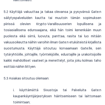
välittömästi.
5.2 Käyttäjä vakuuttaa ja takaa olevansa ja pysyvänsä Gate:n
säilytyspalveluiden kautta tai muutoin tämän sopimuksen
piirissä olevien Krypto-Varallisuuserien lopullisena ja
tosiasiallisena edunsaajana, eikä hän toimi kenenkään muun
puolesta eikä siirrä, luovuta, panttaa, rasita tai luo mitään
vakuusoikeutta näihin varoihin ilman Gate:n etukäteistä kirjallista
suostumusta. Käyttäjä sitoutuu korvaamaan Gate:lle, sen
tytäryhtiöille, johtajille, työntekijöille, edustajille ja urakoitsijoille
kaikki mahdolliset vaateet ja menettelyt, joita joku kolmas taho
esittää näihin liittyen.
5.3 Asiakas sitoutuu olemaan:
i. käyttämättä Sivustoja tai Palveluita Gate:n
kaupankäyntijärjestyksen häiritsemiseen tai laittomaan
toimintaan;