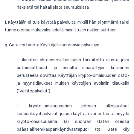
riskeistä tai haitallisista seurauksista
f. Käyttäjän ei tule käyttää palveluita, mikäli hän ei ymmärrä tai ei
tunne olonsa mukavaksi edellä mainittujen riskien suhteen.
g. Gate voi tarjota Käyttäjälle seuraavia palveluja:
i. tilausten yhteensovittamiseen tarkoitettu alusta, joka
automaattisesti ja ennalta määrättyjen kriteerien
perusteella sovittaa Käyttäjän krypto-omaisuuden osto-
ja myyntitilaukset muiden käyttäjien avoimiin tilauksiin
("Vaihtopalvelut")
ii. krypto-omaisuuserien pörssin ulkopuoliset
kaupankäyntipalvelut, joissa käyttäjä voi ostaa tai myydä
krypto-omaisuuseriä: (a) suoraan Gaten ollessa
pääasiallinen/kaupankäyntivastapuoli (ts. Gate käy