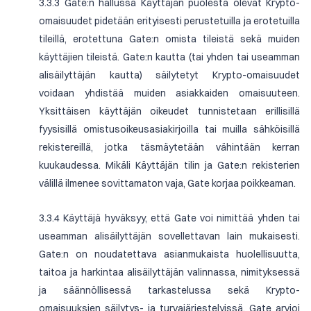
3.3.3 Gate:n hallussa Käyttäjän puolesta olevat Krypto-
omaisuudet pidetään erityisesti perustetuilla ja erotetuilla
tileillä, erotettuna Gate:n omista tileistä sekä muiden
käyttäjien tileistä. Gate:n kautta (tai yhden tai useamman
alisäilyttäjän kautta) säilytetyt Krypto-omaisuudet
voidaan yhdistää muiden asiakkaiden omaisuuteen.
Yksittäisen käyttäjän oikeudet tunnistetaan erillisillä
fyysisillä omistusoikeusasiakirjoilla tai muilla sähköisillä
rekistereillä, jotka täsmäytetään vähintään kerran
kuukaudessa. Mikäli Käyttäjän tilin ja Gate:n rekisterien
välillä ilmenee sovittamaton vaja, Gate korjaa poikkeaman.
3.3.4 Käyttäjä hyväksyy, että Gate voi nimittää yhden tai
useamman alisäilyttäjän sovellettavan lain mukaisesti.
Gate:n on noudatettava asianmukaista huolellisuutta,
taitoa ja harkintaa alisäilyttäjän valinnassa, nimityksessä
ja säännöllisessä tarkastelussa sekä Krypto-
omaisuuksien säilytys- ja turvajärjestelyissä. Gate arvioi