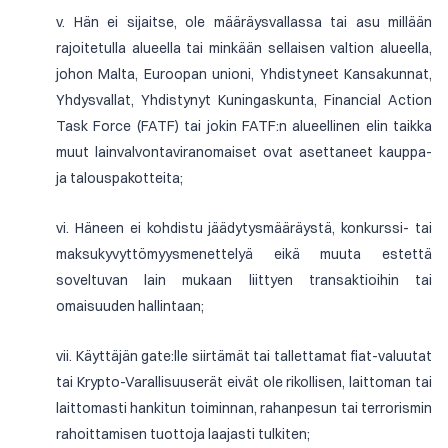
v. Hän ei sijaitse, ole määräysvallassa tai asu millään
rajoitetulla alueella tai minkään sellaisen valtion alueella,
johon Malta, Euroopan unioni, Yhdistyneet Kansakunnat,
Yhdysvallat, Yhdistynyt Kuningaskunta, Financial Action
Task Force (FATF) tai jokin FATF:n alueellinen elin taikka
muut lainvalvontaviranomaiset ovat asettaneet kauppa-
ja talouspakotteita;
vi. Häneen ei kohdistu jäädytysmääräystä, konkurssi- tai
maksukyvyttömyysmenettelyä eikä muuta estettä
soveltuvan lain mukaan liittyen transaktioihin tai
omaisuuden hallintaan;
vii. Käyttäjän gate:lle siirtämät tai tallettamat fiat-valuutat
tai Krypto-Varallisuuserät eivät ole rikollisen, laittoman tai
laittomasti hankitun toiminnan, rahanpesun tai terrorismin
rahoittamisen tuottoja laajasti tulkiten;