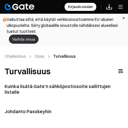
Kirjaudu sisään
Vaikuttaa siltä, että käytät verkkosivustoamme EU-alueen
ulkopuolelta. Siirry globaalille sivustolle nähdäksesi alueellasi
tuetut tuotteet.
Vaihda sivua
Ohjekeskus
Opas
Turvallisuus
Turvallisuus
Kuinka lisätä Gate’n sähköpostiosoite sallittujen
listalle
Johdanto Passkeyhin