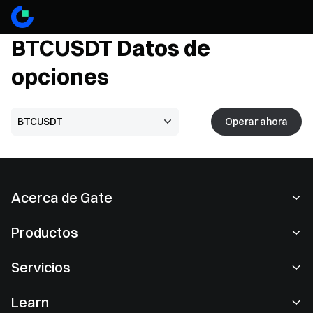
BTCUSDT
Datos de
opciones
Operar ahora
Acerca de Gate
Acerca de nosotros
Productos
Empleo
P2P
Servicios
Sala de prensa
Conversión y trading en bloques
Ventajas VIP
Patrocinador de Oracle Red Bull Racing
Learn
Trading de spot