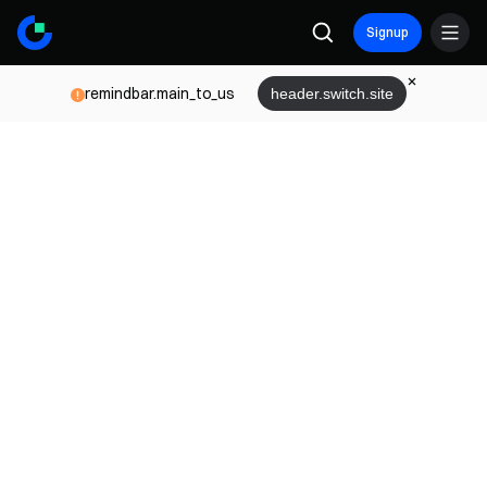
Signup
remindbar.main_to_us
header.switch.site