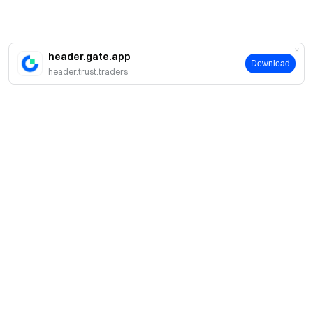
header.gate.app
Download
header.trust.traders
簡介
關於我們
產品
職業機會
C2C
服務
新聞中心
閃兑與大宗交易
VIP 權益
F1 紅牛車隊官方贊助商