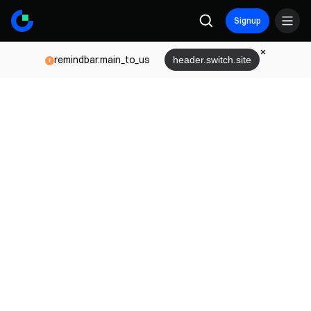
Signup
remindbar.main_to_us
header.switch.site