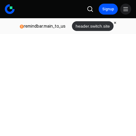
Signup
remindbar.main_to_us
header.switch.site