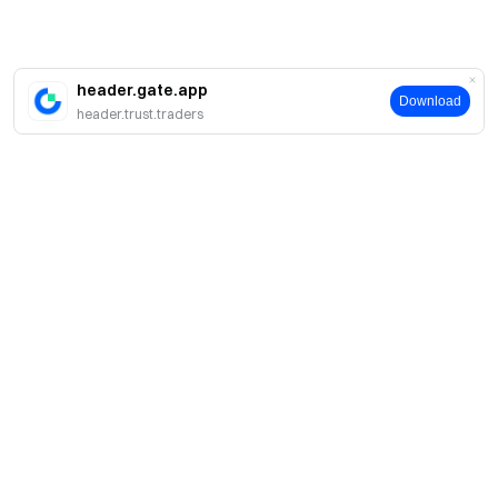
header.gate.app
Download
header.trust.traders
簡介
關於我們
產品
職業機會
C2C
服務
新聞中心
閃兑與大宗交易
VIP 權益
F1 紅牛車隊官方贊助商