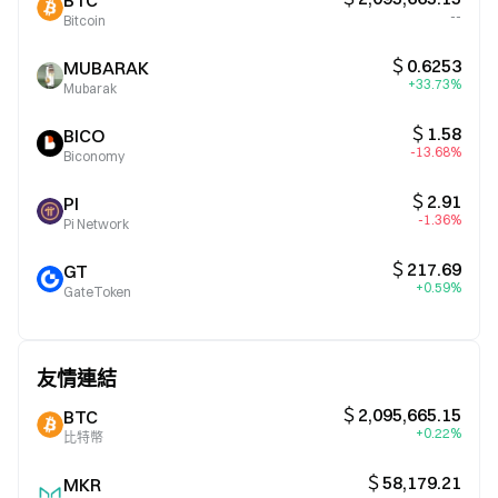
BTC
--
Bitcoin
＄0.6253
MUBARAK
+33.73%
Mubarak
＄1.58
BICO
-13.68%
Biconomy
＄2.91
PI
-1.36%
Pi Network
＄217.69
GT
+0.59%
GateToken
友情連結
＄2,095,665.15
BTC
+0.22%
比特幣
＄58,179.21
MKR