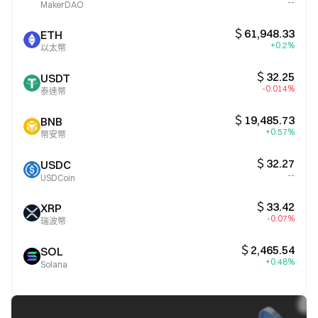
--
MakerDAO
＄61,948.33
ETH
+0.2%
以太幣
＄32.25
USDT
-0.014%
泰達幣
＄19,485.73
BNB
+0.57%
幣安幣
＄32.27
USDC
--
USDCoin
＄33.42
XRP
-0.07%
瑞波幣
＄2,465.54
SOL
+0.48%
Solana