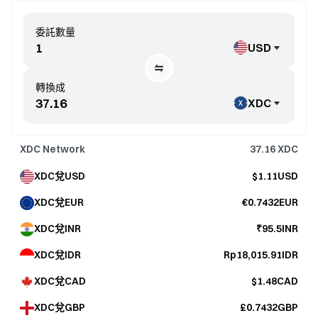
委託數量
USD
轉換成
XDC
XDC Network
37.16
XDC
XDC兌USD
$1.11USD
XDC兌EUR
€0.7432EUR
XDC兌INR
₹95.5INR
XDC兌IDR
Rp18,015.91IDR
XDC兌CAD
$1.48CAD
XDC兌GBP
£0.7432GBP