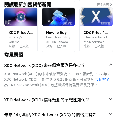
閱讀最新加密貨幣新聞
更多內容
XDC Price Analysis Today: Latest Updates and Future Outlook as of February 3
How to Buy XDC in Canada: A Complete Guide
XDC Price Prediction 2040: Can It Break $50?
In today’s
Learn how to buy
The direction of
volatile
XDC in Canada
the blockchain
來源
:
Gate.blog
已入帳
:
2026-02-03
來源
:
Gate.blog
已入帳
:
2025-09-13
來源
:
Gate.blog
已入帳
:
2025-0
cryptocurrency
with this
industry is
market, XDC
complete guide
changing
常見問題
Network has
covering
rapidly, but some
maintained a
exchanges,
projects with
XDC Network (XDC) 未來價格預測是多少？
stable price at
payment options,
real technical
$0.03733,
and tips for
strength are
XDC Network (XDC) 的未來價格預測為 ＄1.88。預計到 2027 年，
posting a positive
investors.
quietly laying out
XDC Network (XDC) 可能達到 ＄6.21 的新高。考慮到其 
市值排名
4.70% gain over
the future, and
the past 24
XDC Network is
為 84，XDC Network (XDC) 有望繼續保持強勁增長勢頭。
hours. This
one of them.
uptick signals a
potential market
XDC Network (XDC) 價格預測的準確性如何？
rebound.
未來 24 小時內 XDC Network (XDC) 的價格走勢如