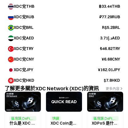
XDC兌THB
฿33.44THB
XDC兌RUB
₽77.29RUB
XDC兌BRL
R$5.2BRL
XDC兌AED
د.إ3.71AED
XDC兌TRY
₺46.82TRY
XDC兌CNY
¥6.68CNY
XDC兌JPY
¥162.01JPY
XDC兌HKD
$7.8HKD
了解更多關於XDC Network (XDC)的資訊
更多內容
區塊鏈,DeFi,金融
快讀
區塊鏈,DeFi,交易
什么是 XDC Network（XDC）？全面理解其技术架构、XDPoS 机制与贸易金融生态
XDC Coin走勢解析：近期價格表現
XDPoS 是什麼？深入解析 XDC Network 的共識機制