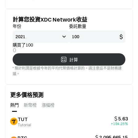
標準
意
計算您投資XDC Network收益
年份
委託數量
$
購買了100
0
計算
* 預計利潤是根據今年的平均代幣價格計算的。請注意這不是財務建
議。
更多價格預測
熱門
新幣榜
漲幅榜
＄5.63
TUT
+194.25%
Tutorial
＄2,095,665.15