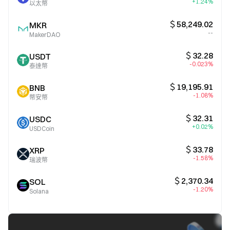
+1.24%
以太幣
＄58,249.02
MKR
--
MakerDAO
＄32.28
USDT
-0.023%
泰達幣
＄19,195.91
BNB
-1.08%
幣安幣
＄32.31
USDC
+0.02%
USDCoin
＄33.78
XRP
-1.58%
瑞波幣
＄2,370.34
SOL
-1.20%
Solana