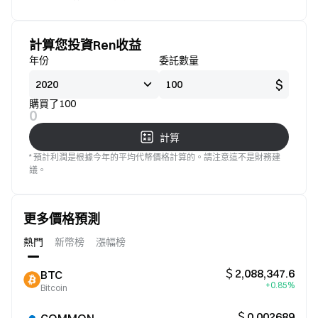
標準
意
計算您投資Ren收益
年份
委託數量
$
購買了100
0
計算
* 預計利潤是根據今年的平均代幣價格計算的。請注意這不是財務建
議。
更多價格預測
熱門
新幣榜
漲幅榜
＄2,088,347.6
BTC
+0.85%
Bitcoin
＄0.002689