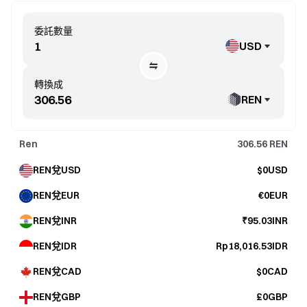
委託數量
USD
轉換成
REN
Ren
306.56
REN
REN兌USD
$0USD
REN兌EUR
€0EUR
REN兌INR
₹95.03INR
REN兌IDR
Rp18,016.53IDR
REN兌CAD
$0CAD
REN兌GBP
£0GBP