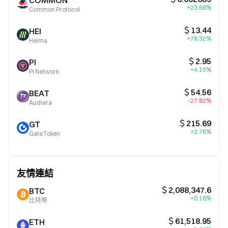
COMMON
+23.66%
Common Protocol
＄13.44
HEI
+78.32%
Heima
＄2.95
PI
+4.15%
Pi Network
＄54.56
BEAT
-27.82%
Audiera
＄215.69
GT
+2.78%
GateToken
友情連結
＄2,088,347.6
BTC
+0.16%
比特幣
＄61,518.95
ETH