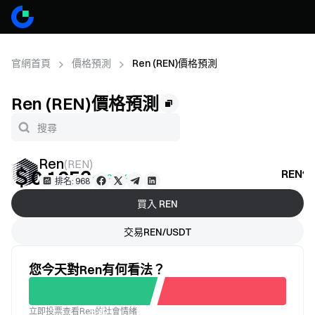
官網首頁
價格預測
Ren (REN)價格預測
Ren (REN)價格預測
Ren
(
REN
)
＄0.1053
REN
+0.21%
排名: 968
買入 REN
交易REN/USDT
您今天對Ren有何看法？
立即投票查看Ren的社會情緒
不滿