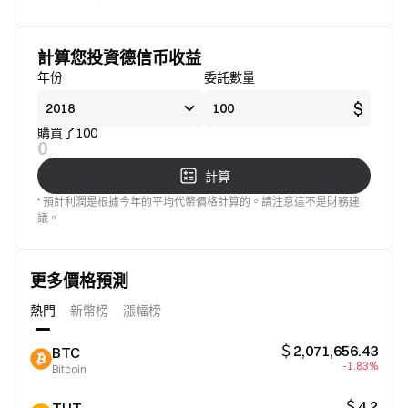
標準
意
計算您投資德信币收益
年份
委託數量
$
購買了100
0
計算
* 預計利潤是根據今年的平均代幣價格計算的。請注意這不是財務建
議。
更多價格預測
熱門
新幣榜
漲幅榜
＄2,071,656.43
BTC
-1.83%
Bitcoin
＄4.2