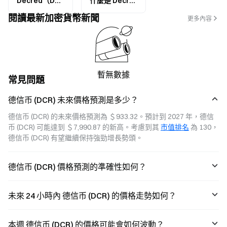
Decred（DCR）代幣經濟模型解析：區塊獎勵、質押效益與通脹機制
什麼是 Decred（DCR）？深入解析混合共識機制、治理模型與鏈上自治架構
閱讀最新加密貨幣新聞
更多內容
暫無數據
常見問題
德信币 (DCR) 未來價格預測是多少？
德信币 (DCR) 的未來價格預測為 ＄933.32。預計到 2027 年，德信
币 (DCR) 可能達到 ＄7,990.87 的新高。考慮到其 
市值排名
 為 130，
德信币 (DCR) 有望繼續保持強勁增長勢頭。
德信币 (DCR) 價格預測的準確性如何？
未來 24 小時內 德信币 (DCR) 的價格走勢如何？
本週 德信币 (DCR) 的價格可能會如何波動？