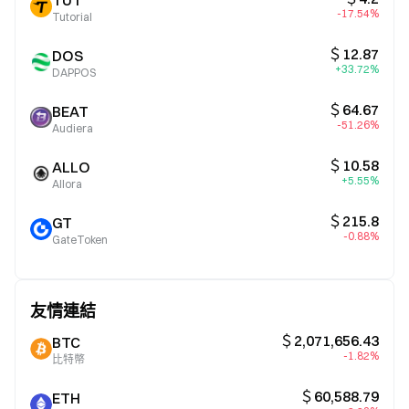
TUT
-17.54%
Tutorial
＄12.87
DOS
+33.72%
DAPPOS
＄64.67
BEAT
-51.26%
Audiera
＄10.58
ALLO
+5.55%
Allora
＄215.8
GT
-0.88%
GateToken
友情連結
＄2,071,656.43
BTC
-1.82%
比特幣
＄60,588.79
ETH