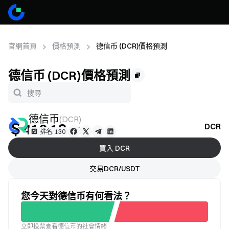
官網首頁
價格預測
德信币 (DCR)價格預測
德信币 (DCR)價格預測
德信币
(
DCR
)
＄410.18
DCR
-0.76%
排名: 130
買入 DCR
交易DCR/USDT
您今天對德信币有何看法？
立即投票查看德信币的社會情緒
不滿