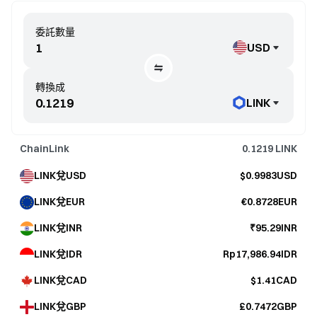
委託數量
USD
轉換成
LINK
ChainLink
0.1219
LINK
LINK兌USD
$0.9983USD
LINK兌EUR
€0.8728EUR
LINK兌INR
₹95.29INR
LINK兌IDR
Rp17,986.94IDR
LINK兌CAD
$1.41CAD
LINK兌GBP
£0.7472GBP