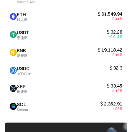
--
MakerDAO
＄61,549.94
ETH
-0.44%
以太幣
＄32.28
USDT
+0.013%
泰達幣
＄19,118.42
BNB
-0.45%
幣安幣
＄32.3
USDC
--
USDCoin
＄33.45
XRP
-2.49%
瑞波幣
＄2,352.91
SOL
-1.96%
Solana