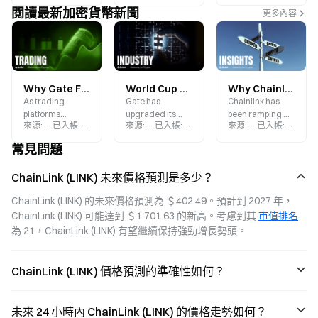
閱讀最新加密貨幣新聞
更多內容
Why Gate Futures Points Are Reshaping Trading Incentives
World Cup 2026 Heats Up: Gate Prediction Markets Upgrade the Link Between Match Data and Market Forecasts
Why Chainlink Is Betting on APAC: Can LINK Benefit from RWA Growth?
As trading
Gate has
Chainlink has
platforms
upgraded its
been ramping up
來源
:
Gate.blog
已入帳
:
2026-07-17
來源
:
Gate.blog
已入帳
:
2026-06-25
來源
:
Gate.blog
已入帳
:
2026-0
continue to
World Cup
its presence in
enhance their
prediction
the Asia-Pacific
常見問題
user incentive
market hub,
market. From its
systems, points
integrating live
partnership with
ChainLink (LINK) 未來價格預測是多少？
are increasingly
match data,
Japan’s SBI to
becoming a key
team
advancing RWA
ChainLink (LINK) 的未來價格預測為 ＄402.49。預計到 2027 年，
link between
performance
initiatives in
ChainLink (LINK) 可能達到 ＄1,701.63 的新高。考慮到其 
市值排名
trading activity
metrics, and
Hong Kong and
and the broader
prediction
Singapore, and
為 21，ChainLink (LINK) 有望繼續保持強勁增長勢頭。
platform
market trading.
the adoption of
ecosystem.
This creates a
CCIP in
seamless, one-
institutional
ChainLink (LINK) 價格預測的準確性如何？
stop experience
finance,
where real-time
Chainlink is
event
evolving from an
未來 24 小時內 ChainLink (LINK) 的價格走勢如何？