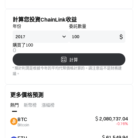
標準
意
計算您投資ChainLink收益
年份
委託數量
$
購買了100
0
計算
* 預計利潤是根據今年的平均代幣價格計算的。請注意這不是財務建
議。
更多價格預測
熱門
新幣榜
漲幅榜
＄2,080,737.04
BTC
-0.76%
Bitcoin
＄61,549.94