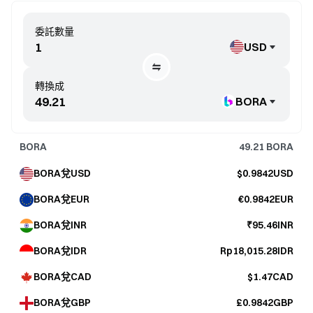
委託數量
USD
轉換成
BORA
BORA
49.21
BORA
BORA兌USD
$0.9842USD
BORA兌EUR
€0.9842EUR
BORA兌INR
₹95.46INR
BORA兌IDR
Rp18,015.28IDR
BORA兌CAD
$1.47CAD
BORA兌GBP
£0.9842GBP