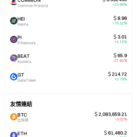
COMMON
+23.66%
Common Protocol
＄8.96
HEI
+78.32%
Heima
＄3.01
PI
+4.15%
Pi Network
＄65.9
BEAT
-27.82%
Audiera
＄214.72
GT
+2.78%
GateToken
友情連結
＄2,083,659.21
BTC
-0.01%
比特幣
＄61,480.2
ETH