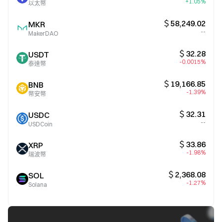
+1.05%
以太幣
＄58,249.02
MKR
--
MakerDAO
＄32.28
USDT
-0.0015%
泰達幣
＄19,166.85
BNB
-1.39%
幣安幣
＄32.31
USDC
--
USDCoin
＄33.86
XRP
-1.98%
瑞波幣
＄2,368.08
SOL
-1.27%
Solana