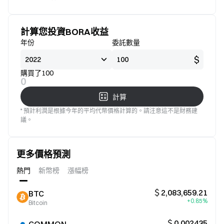
標準
意
計算您投資BORA收益
年份
委託數量
$
購買了100
0
計算
* 預計利潤是根據今年的平均代幣價格計算的。請注意這不是財務建
議。
更多價格預測
熱門
新幣榜
漲幅榜
＄2,083,659.21
BTC
+0.85%
Bitcoin
＄0.002435