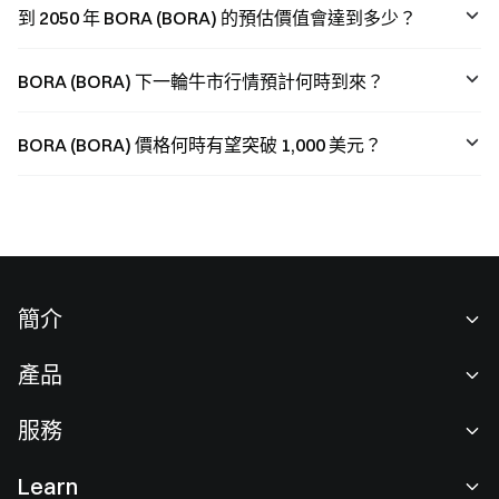
到 2050 年 BORA (BORA) 的預估價值會達到多少？
BORA (BORA) 下一輪牛市行情預計何時到來？
BORA (BORA) 價格何時有望突破 1,000 美元？
簡介
關於我們
產品
職業機會
C2C
服務
新聞中心
閃兑與大宗交易
VIP 權益
F1 紅牛車隊官方贊助商
Learn
現貨交易