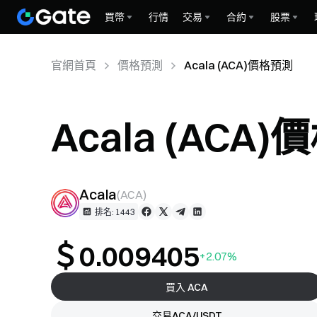
買幣
行情
交易
合約
股票
官網首頁
價格預測
Acala (ACA)價格預測
Acala (ACA
Acala
(
ACA
)
排名: 1443
＄0.009405
+2.07%
買入 ACA
交易ACA/USDT