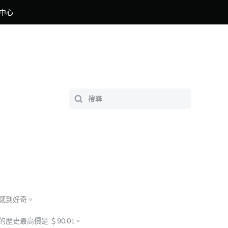
中心
格感到好奇。
a 的歷史最高價是 ＄90.01。