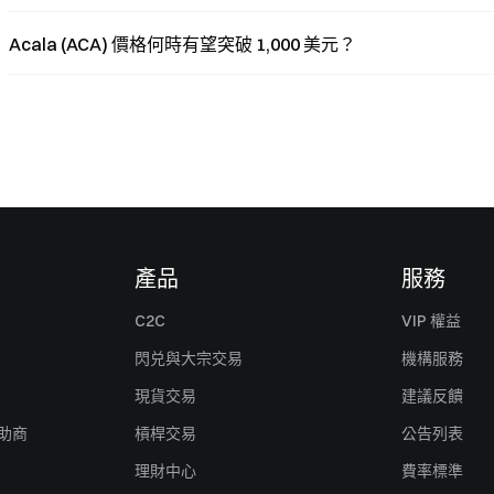
Acala (ACA) 價格何時有望突破 1,000 美元？
產品
服務
C2C
VIP 權益
閃兑與大宗交易
機構服務
現貨交易
建議反饋
贊助商
槓桿交易
公告列表
理財中心
費率標準