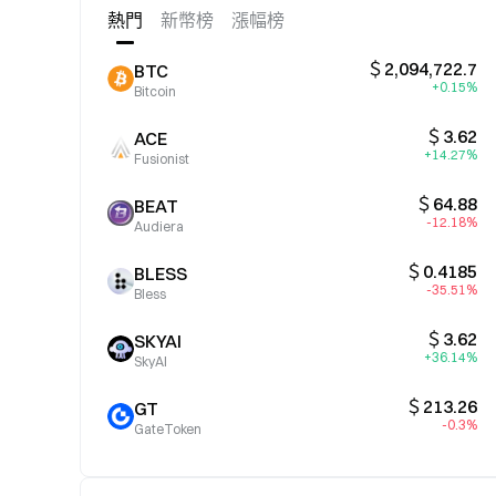
熱門
新幣榜
漲幅榜
＄2,094,722.7
BTC
+0.15%
Bitcoin
＄3.62
ACE
+14.27%
Fusionist
＄64.88
BEAT
-12.18%
Audiera
＄0.4185
BLESS
-35.51%
Bless
＄3.62
SKYAI
+36.14%
SkyAI
＄213.26
GT
-0.3%
GateToken