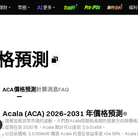
理財
幣圈
更多
福利
)價格預測
ACA價格預測
計算
消息
FAQ
Acala (ACA) 2026–2031 年價格預測
隨著加密貨幣市場的波動，人們對Acala短期和長期的發展方向與價
從現在到 2030 年，Acala 預計可以達到 ＄0.01456。
以目前價格 ＄0.009405 購買 Acala 的潛在收益率是 +54.00%，Acal