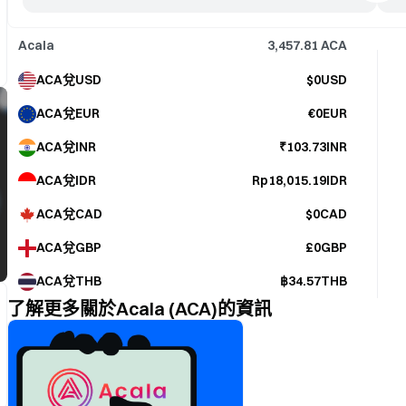
Acala
3,457.81
ACA
ACA兌USD
$0USD
ACA兌EUR
€0EUR
ACA兌INR
₹103.73INR
ACA兌IDR
Rp18,015.19IDR
ACA兌CAD
$0CAD
ACA兌GBP
£0GBP
ACA兌THB
฿34.57THB
了解更多關於Acala (ACA)的資訊