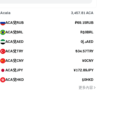
Acala
3,457.81
ACA
ACA兌RUB
₽69.15RUB
ACA兌BRL
R$0BRL
ACA兌AED
د.إ0AED
ACA兌TRY
₺34.57TRY
ACA兌CNY
¥0CNY
ACA兌JPY
¥172.89JPY
ACA兌HKD
$0HKD
更多內容