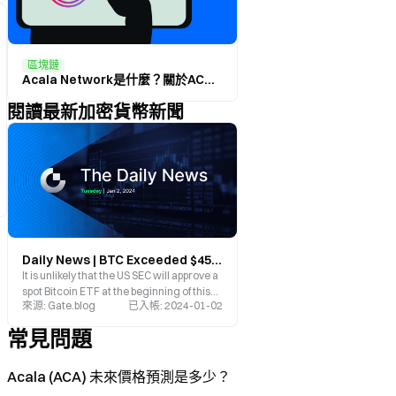
區塊鏈
Acala Network是什麼？關於ACA，你需要知道的一切
閱讀最新加密貨幣新聞
Daily News | BTC Exceeded $45,000; TRB's Liquidation Volume Was the Highest in the Entire Network; HFT, SUI, ACA and Other Tokens Will Receive Large Unlocks This Week
It is unlikely that the US SEC will approve a
spot Bitcoin ETF at the beginning of this
來源
:
Gate.blog
已入帳
:
2024-01-02
week, Solana_s new Meme coin LFG
airdrop will begin, TRB_s liquidation
常見問題
volume was the highest in the entire
network, BTC exceeded $45,000.
Acala (ACA) 未來價格預測是多少？