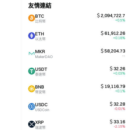
友情連結
＄2,094,722.7
BTC
+0.5%
比特幣
＄61,912.26
ETH
+0.18%
以太幣
＄58,204.73
MKR
--
MakerDAO
＄32.26
USDT
+0.03%
泰達幣
＄19,116.79
BNB
+0.1%
幣安幣
＄32.28
USDC
-0.01%
USDCoin
＄33.16
XRP
-2.15%
瑞波幣