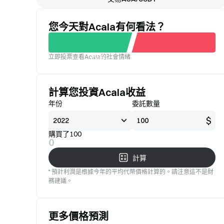
您今天對Acala有何看法？
立即投票查看Acala的社會情緒
不滿
標準
意
計算您投資Acala收益
年份
委託數量
$
購買了100
0
計算
* 預計利潤是根據今年的平均代幣價格計算的。請注意這不是財
務建議。
更多價格預測