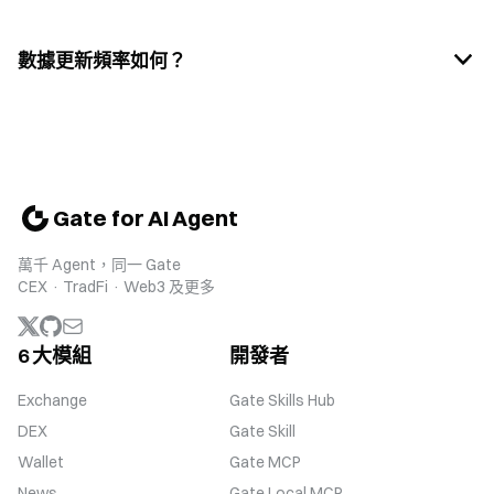
數據更新頻率如何？
Gate for AI Agent
萬千 Agent，同一 Gate
CEX · TradFi · Web3 及更多
6 大模組
開發者
Exchange
Gate Skills Hub
DEX
Gate Skill
Wallet
Gate MCP
News
Gate Local MCP