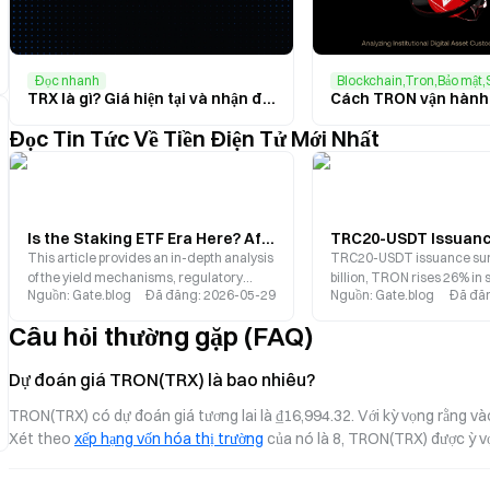
Đọc nhanh
TRX là gì? Giá hiện tại và nhận định đầu tư cho năm 2025
Đọc Tin Tức Về Tiền Điện Tử Mới Nhất
Is the Staking ETF Era Here? After TRX Approval, How Far Are We from Ethereum and Solana Staking ETFs?
This article provides an in-depth analysis
TRC20-USDT issuance sur
of the yield mechanisms, regulatory
billion, TRON rises 26% in 
Nguồn
:
Gate.blog
Đã đăng
:
2026-05-29
Nguồn
:
Gate.blog
Đã đă
challenges, and industry impact of
Retail investors remain be
staking ETFs, exploring the next stage in
token price, while institutio
Câu hỏi thường gặp (FAQ)
the evolution of crypto financial products.
emerging, creating a comp
market signals.
Dự đoán giá TRON(TRX) là bao nhiêu?
TRON(TRX) có dự đoán giá tương lai là ₫16,994.32. Với kỳ vọng rằng và
Xét theo 
xếp hạng vốn hóa thị trường
 của nó là 8, TRON(TRX) được ỳ v