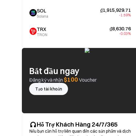
₫1,915,929.71
SOL
-1.59%
Solana
₫8,630.76
TRX
-0.03%
TRON
Bắt đầu ngay
$100
Đăng ký và nhận
Voucher
Tạo tài khoản
Hỗ Trợ Khách Hàng 24/7/365
Nếu bạn cần hỗ trợ liên quan đến các sản phẩm và dịch