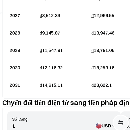
2027
₫8,512.39
₫12,966.55
2028
₫9,145.87
₫13,947.46
2029
₫11,547.81
₫18,781.06
2030
₫12,116.32
₫18,253.16
2031
₫14,615.11
₫23,622.1
Chyển đổi tiền điện tử sang tiền pháp đị
Số lượng
Ch
USD