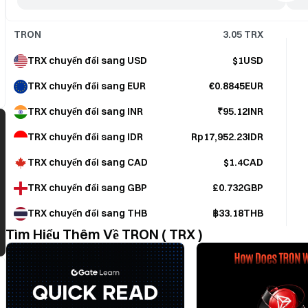
TRON
3.05
TRX
TRX chuyển đổi sang USD
$1USD
TRX chuyển đổi sang EUR
€0.8845EUR
TRX chuyển đổi sang INR
₹95.12INR
TRX chuyển đổi sang IDR
Rp17,952.23IDR
TRX chuyển đổi sang CAD
$1.4CAD
TRX chuyển đổi sang GBP
£0.732GBP
TRX chuyển đổi sang THB
฿33.18THB
Tìm Hiểu Thêm Về TRON ( TRX )