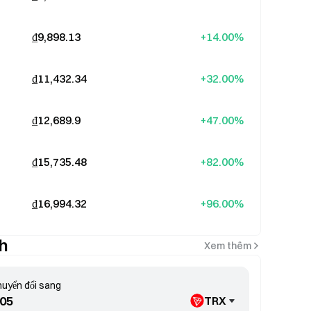
₫9,898.13
+14.00%
₫11,432.34
+32.00%
₫12,689.9
+47.00%
₫15,735.48
+82.00%
₫16,994.32
+96.00%
nh
Xem thêm
uyển đổi sang
TRX