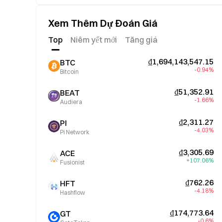
Xem Thêm Dự Đoán Giá
Top
Niêm yết mới
Tăng giá
₫1,694,143,547.15
BTC
-0.94%
Bitcoin
₫51,352.91
BEAT
-1.66%
Audiera
₫2,311.27
PI
-4.03%
Pi Network
₫3,305.69
ACE
+107.06%
Fusionist
₫762.26
HFT
-4.18%
Hashflow
₫174,773.64
GT
-0.6%