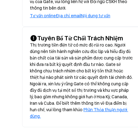
vụ của Gate, vui lòng liên hệ với Đội ngũ CSKH theo
thông tin bên dưới.
Tư vấn online
Địa chỉ email
Nội dung tư vấn
Tuyên Bố Từ Chối Trách Nhiệm
Thị trường tiền điện tử có mức độ rủi ro cao. Người 
dùng nên tiến hành nghiên cứu độc lập và hiểu đầy đủ 
bản chất của tài sản và sản phẩm được cung cấp trước 
khi đưa ra bất kỳ quyết định đầu tư nào. Gate sẽ 
không chịu trách nhiệm cho bất kỳ tổn thất hoặc 
thiệt hại nào phát sinh từ các quyết định tài chính đó. 
Ngoài ra, xin lưu ý rằng Gate có thể không cung cấp 
đầy đủ dịch vụ tại một số thị trường và khu vực pháp 
lý, bao gồm nhưng không giới hạn ở Hoa Kỳ, Canada, 
Iran và Cuba. Để biết thêm thông tin về Địa điểm bị 
hạn chế, vui lòng tham khảo 
Phần Thỏa thuận người 
dùng.