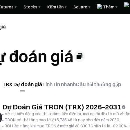
Futures
Stocks
Kiếm tiền
Square
Thêm
giá
 đoán giá
TRX Dự đoán giá
Tính
Tin nhanh
Câu hỏi thường gặp
Dự Đoán Giá TRON (TRX) 2026–2031
Với sự biến động của thị trường tiền điện tử, mọi người đều tò mò về 
TRON có thể tăng cao tới ₫15,735.48 từ nay cho đến năm 2030.
ROI tiềm năng khi mua TRON ở mức giá ₫8,630.76 hiện tại là +82.00% , 