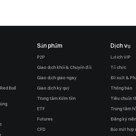
Sản phẩm
Dịch vụ
P2P
Lợi ích VIP
Giao dịch khối & Chuyển đổi
Tổ chức
Giao dịch giao ngay
Đề xuất & Phả
 Red Bull
Giao dịch ký quỹ
Thông báo
Trung tâm Kiếm tiền
Tiêu chuẩn t
dùng
ETF
Trung tâm hỗ
Futures
Đăng ký niê
t
CFD
Bảo mật hợp
e