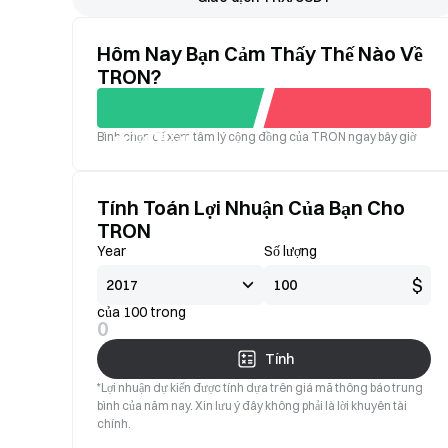
Hôm Nay Bạn Cảm Thấy Thế Nào Về
TRON?
Bình chọn để xem tâm lý cộng đồng của TRON ngay bây giờ
Tốt
Xấu
Tính Toán Lợi Nhuận Của Bạn Cho
TRON
Year
Số lượng
$
của 100 trong
0
Tính
*Lợi nhuận dự kiến được tính dựa trên giá mã thông báo trung
bình của năm nay. Xin lưu ý đây không phải là lời khuyên tài
chính.