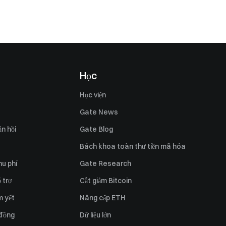
Học
Học viện
Gate News
n hồi
Gate Blog
Bách khoa toàn thư tiền mã hóa
hu phí
Gate Research
 trợ
Cắt giảm Bitcoin
m yết
Nâng cấp ETH
 đồng
Dữ liệu lớn