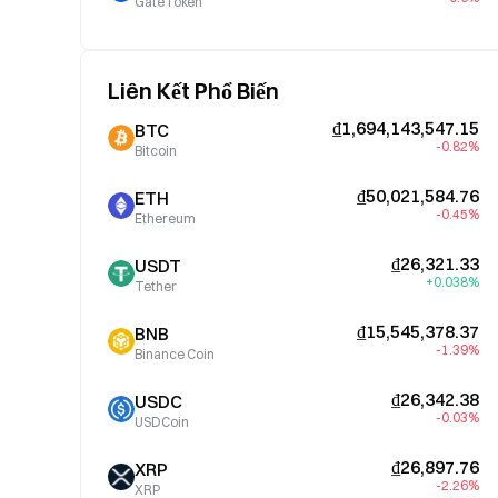
GateToken
Liên Kết Phổ Biến
₫1,694,143,547.15
BTC
-0.82%
Bitcoin
₫50,021,584.76
ETH
-0.45%
Ethereum
₫26,321.33
USDT
+0.038%
Tether
₫15,545,378.37
BNB
-1.39%
Binance Coin
₫26,342.38
USDC
-0.03%
USDCoin
₫26,897.76
XRP
-2.26%
XRP