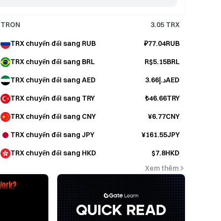
TRON
3.05
TRX
TRX chuyển đổi sang RUB
₽77.04RUB
TRX chuyển đổi sang BRL
R$5.15BRL
TRX chuyển đổi sang AED
د.إ3.66AED
TRX chuyển đổi sang TRY
₺46.66TRY
TRX chuyển đổi sang CNY
¥6.77CNY
TRX chuyển đổi sang JPY
¥161.55JPY
TRX chuyển đổi sang HKD
$7.8HKD
Xem thêm