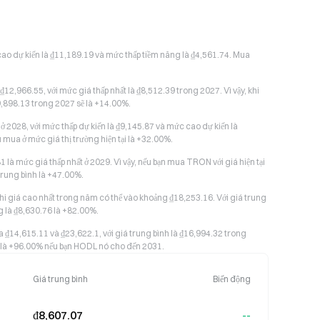
cao dự kiến là ₫11,189.19 và mức thấp tiềm năng là ₫4,561.74. Mua
2,966.55, với mức giá thấp nhất là ₫8,512.39 trong 2027. Vì vậy, khi
₫9,898.13 trong 2027 sẽ là +14.00%.
028, với mức thấp dự kiến là ₫9,145.87 và mức cao dự kiến là
 mua ở mức giá thị trường hiện tại là +32.00%.
 là mức giá thấp nhất ở 2029. Vì vậy, nếu bạn mua TRON với giá hiện tại
 trung bình là +47.00%.
khi giá cao nhất trong năm có thể vào khoảng ₫18,253.16. Với giá trung
g là ₫8,630.76 là +82.00%.
14,615.11 và ₫23,622.1, với giá trung bình là ₫16,994.32 trong
g là +96.00% nếu bạn HODL nó cho đến 2031.
Giá trung bình
Biến động
₫8,607.07
--