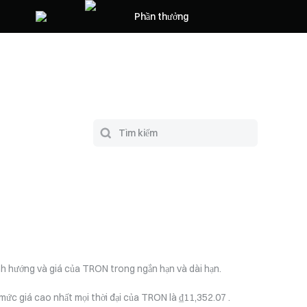
Phần thưởng
định hướng và giá của TRON trong ngắn hạn và dài hạn.
mức giá cao nhất mọi thời đại của TRON là ₫11,352.07 .