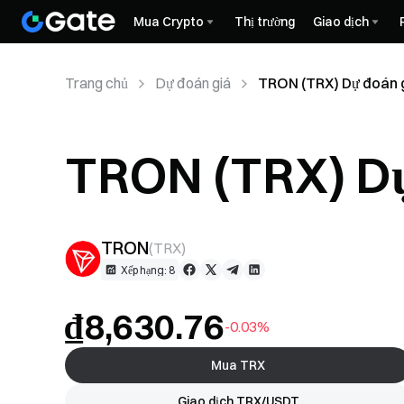
Mua Crypto
Thị trường
Giao dịch
Trang chủ
Dự đoán giá
TRON (TRX) Dự đoán 
TRON (TRX) Dự
TRON
(
TRX
)
Xếp hạng: 8
₫8,630.76
-0.03%
Mua TRX
Giao dịch TRX/USDT