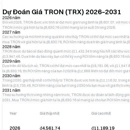
Dự Đoán Giá TRON (TRX) 2026–2031
2026 năm
Đối với 2026, TRON được ước tính sẽ đạt mức giá trung bình là ₫8,607.07, với mức 
TRON ở mức giá hiện tại là ₫8,630.76 có thể mang lại lợi suất 0 trong 2026.
2027 năm
Các xu hướng và mô hình trong quá khứ cho thấy TRON có thể đạt mức cao nhất là ₫1
mua TRON với giá hiện tại là ₫8,630.76, ROI tiềm năng dựa trên giá trung bình là 
2028 năm
TRON được dự báo sẽ dao động quanh mức ₫11,432.34 trong hầu hết các khu vực ở 2
₫13,947.46. Dựa trên dự báo này, bạn có thể kỳ vọng ROI tiềm năng là ₫8,630.76 nếu
2029 năm
Dựa trên dữ liệu lịch sử, TRON có thể đạt mức cao nhất là ₫18,781.06, với ₫11,547.81
là ₫8,630.76, thì ROI tiềm năng của bạn ở 2029 là ₫12,689.9 khi nó đạt đến mức giá
2030 năm
Trong 2030, giá thấp nhất có thể thấy từ TRON được ước tính là ₫12,116.32, trong 
bình là ₫15,735.48, ROI tiềm năng của bạn trong 2030 nếu bạn mua với giá thị trườn
2031 năm
Theo xu hướng thị trường những năm trước, TRON được dự đoán sẽ biến động giữa ₫
2031. Mua TRON ở mức giá hiện tại là ₫8,630.76 sẽ mang lại cho bạn ROI tiềm năn
Year
Giá thấp nhất
Giá cao nhất
2026
₫4,561.74
₫11,189.19