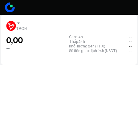
TRON
Cao 24h
--
0,00
Thấp 24h
--
Khối lượng 24h (TRX)
--
--
Số tiền giao dịch 24h (USDT)
--
-