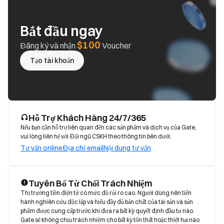
Bắt đầu ngay
$100
Đăng ký và nhận
Voucher
Tạo tài khoản
Hỗ Trợ Khách Hàng 24/7/365
Nếu bạn cần hỗ trợ liên quan đến các sản phẩm và dịch vụ của Gate,
vui lòng liên hệ với Đội ngũ CSKH theo thông tin bên dưới.
Tư vấn online
Địa chỉ email
Nội dung tư vấn
Tuyên Bố Từ Chối Trách Nhiệm
Thị trường tiền điện tử có mức độ rủi ro cao. Người dùng nên tiến 
hành nghiên cứu độc lập và hiểu đầy đủ bản chất của tài sản và sản 
phẩm được cung cấp trước khi đưa ra bất kỳ quyết định đầu tư nào. 
Gate sẽ không chịu trách nhiệm cho bất kỳ tổn thất hoặc thiệt hại nào 