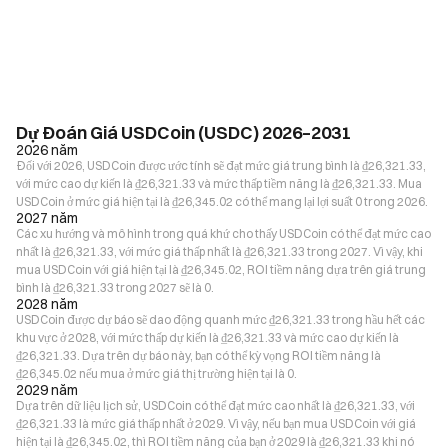
Dự Đoán Giá USDCoin (USDC) 2026–2031
2026 năm
Đối với 2026, USDCoin được ước tính sẽ đạt mức giá trung bình là ₫26,321.33,
với mức cao dự kiến là ₫26,321.33 và mức thấp tiềm năng là ₫26,321.33. Mua
USDCoin ở mức giá hiện tại là ₫26,345.02 có thể mang lại lợi suất 0 trong 2026.
2027 năm
Các xu hướng và mô hình trong quá khứ cho thấy USDCoin có thể đạt mức cao
nhất là ₫26,321.33, với mức giá thấp nhất là ₫26,321.33 trong 2027. Vì vậy, khi
mua USDCoin với giá hiện tại là ₫26,345.02, ROI tiềm năng dựa trên giá trung
bình là ₫26,321.33 trong 2027 sẽ là 0.
2028 năm
USDCoin được dự báo sẽ dao động quanh mức ₫26,321.33 trong hầu hết các
khu vực ở 2028, với mức thấp dự kiến là ₫26,321.33 và mức cao dự kiến là
₫26,321.33. Dựa trên dự báo này, bạn có thể kỳ vọng ROI tiềm năng là
₫26,345.02 nếu mua ở mức giá thị trường hiện tại là 0.
2029 năm
Dựa trên dữ liệu lịch sử, USDCoin có thể đạt mức cao nhất là ₫26,321.33, với
₫26,321.33 là mức giá thấp nhất ở 2029. Vì vậy, nếu bạn mua USDCoin với giá
hiện tại là ₫26,345.02, thì ROI tiềm năng của bạn ở 2029 là ₫26,321.33 khi nó