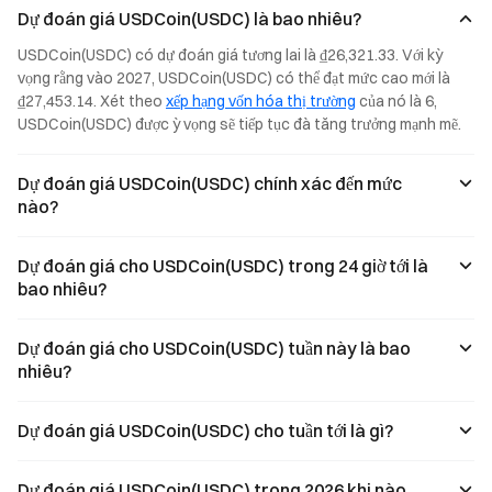
supply has
upgraded. Now,
supports
Dự đoán giá USDCoin(USDC) là bao nhiêu?
increased to
you can
subscriptions
$73.3 billion,
subscribe using
with USDT,
USDCoin(USDC) có dự đoán giá tương lai là ₫26,321.33. Với kỳ 
with on-chain
USDT, USDC, or
USDC, and
vọng rằng vào 2027, USDCoin(USDC) có thể đạt mức cao mới là 
transaction
USD1. Simply
USD1. Earn an
₫27,453.14. Xét theo 
xếp hạng vốn hóa thị trường
 của nó là 6, 
volume up 151%
hold your assets
annual yield of
year-over-year.
to enjoy an
3.8% simply by
USDCoin(USDC) được ỳ vọng sẽ tiếp tục đà tăng trưởng mạnh mẽ.
annualized yield
holding. Enjoy
of 3.8%. The
1:1 redemption
Dự đoán giá USDCoin(USDC) chính xác đến mức
platform also
in the original
supports 1:1
currency with no
nào?
redemption in
loss, plus the
the original
ability to stack
currency with no
earnings across
Dự đoán giá cho USDCoin(USDC) trong 24 giờ tới là
loss, plus the
multiple
bao nhiêu?
ability to stack
scenarios.
earnings across
multiple
Dự đoán giá cho USDCoin(USDC) tuần này là bao
scenarios.
nhiêu?
Dự đoán giá USDCoin(USDC) cho tuần tới là gì?
Dự đoán giá USDCoin(USDC) trong 2026 khi nào