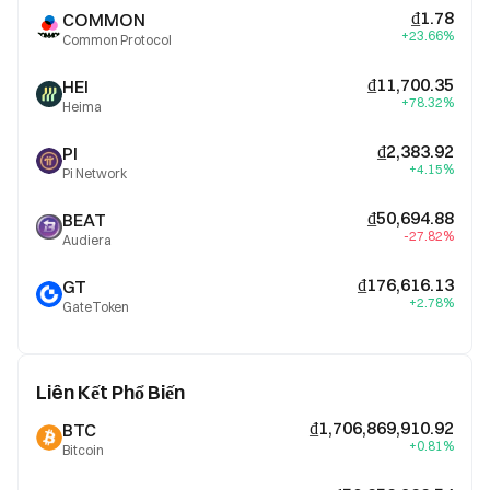
₫1.78
COMMON
+23.66%
Common Protocol
₫11,700.35
HEI
+78.32%
Heima
₫2,383.92
PI
+4.15%
Pi Network
₫50,694.88
BEAT
-27.82%
Audiera
₫176,616.13
GT
+2.78%
GateToken
Liên Kết Phổ Biến
₫1,706,869,910.92
BTC
+0.81%
Bitcoin