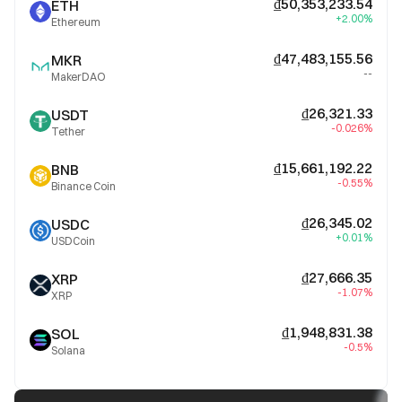
₫50,353,233.54
ETH
+2.00%
Ethereum
₫47,483,155.56
MKR
--
MakerDAO
₫26,321.33
USDT
-0.026%
Tether
₫15,661,192.22
BNB
-0.55%
Binance Coin
₫26,345.02
USDC
+0.01%
USDCoin
₫27,666.35
XRP
-1.07%
XRP
₫1,948,831.38
SOL
-0.5%
Solana