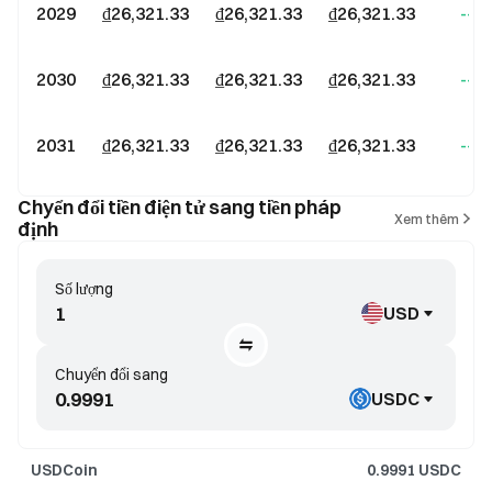
2029
₫26,321.33
₫26,321.33
₫26,321.33
--
2030
₫26,321.33
₫26,321.33
₫26,321.33
--
2031
₫26,321.33
₫26,321.33
₫26,321.33
--
Chyển đổi tiền điện tử sang tiền pháp
Xem thêm
định
Số lượng
USD
Chuyển đổi sang
USDC
USDCoin
0.9991
USDC