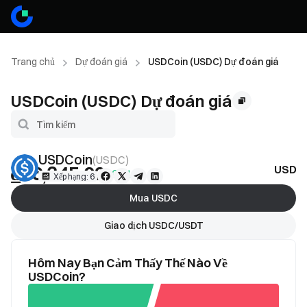
Trang chủ
Dự đoán giá
USDCoin (USDC) Dự đoán giá
USDCoin (USDC) Dự đoán giá
USDCoin
(
USDC
)
₫26,345.02
USDC 
+0.01%
Xếp hạng: 6
Mua USDC
Giao dịch USDC/USDT
Hôm Nay Bạn Cảm Thấy Thế Nào Về
USDCoin?