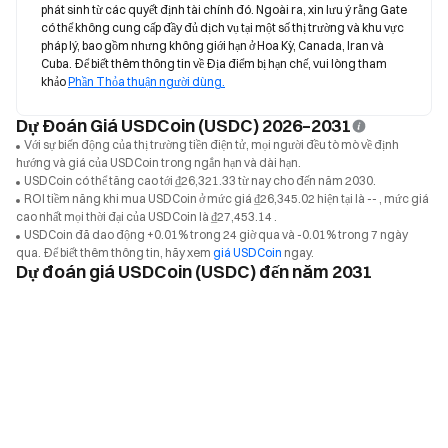
phát sinh từ các quyết định tài chính đó. Ngoài ra, xin lưu ý rằng Gate 
có thể không cung cấp đầy đủ dịch vụ tại một số thị trường và khu vực 
pháp lý, bao gồm nhưng không giới hạn ở Hoa Kỳ, Canada, Iran và 
Cuba. Để biết thêm thông tin về Địa điểm bị hạn chế, vui lòng tham 
khảo 
Phần Thỏa thuận người dùng.
Dự Đoán Giá USDCoin (USDC) 2026–2031
Với sự biến động của thị trường tiền điện tử, mọi người đều tò mò về định
hướng và giá của USDCoin trong ngắn hạn và dài hạn.
USDCoin có thể tăng cao tới ₫26,321.33 từ nay cho đến năm 2030.
ROI tiềm năng khi mua USDCoin ở mức giá ₫26,345.02 hiện tại là -- , mức giá
cao nhất mọi thời đại của USDCoin là ₫27,453.14 .
USDCoin đã dao động +0.01% trong 24 giờ qua và -0.01% trong 7 ngày
qua. Để biết thêm thông tin, hãy xem
giá USDCoin
ngay.
Dự đoán giá USDCoin (USDC) đến năm 2031