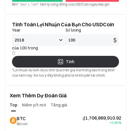
Bình chọn để xem tâm lý cộng đồng của USDCoin ngay bây giờ
Tốt
Xấu
Tính Toán Lợi Nhuận Của Bạn Cho USDCoin
Year
Số lượng
$
của 100 trong
0
Tính
*Lợi nhuận dự kiến được tính dựa trên giá mã thông báo trung bình
của năm nay. Xin lưu ý đây không phải là lời khuyên tài chính.
Xem Thêm Dự Đoán Giá
Top
Niêm yết mới
Tăng giá
₫1,706,869,910.92
BTC
+0.85%
Bitcoin