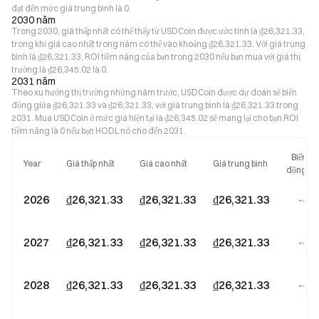
đạt đến mức giá trung bình là 0.
2030 năm
Trong 2030, giá thấp nhất có thể thấy từ USDCoin được ước tính là ₫26,321.33,
trong khi giá cao nhất trong năm có thể vào khoảng ₫26,321.33. Với giá trung
bình là ₫26,321.33, ROI tiềm năng của bạn trong 2030 nếu bạn mua với giá thị
trường là ₫26,345.02 là 0.
2031 năm
Theo xu hướng thị trường những năm trước, USDCoin được dự đoán sẽ biến
động giữa ₫26,321.33 và ₫26,321.33, với giá trung bình là ₫26,321.33 trong
2031. Mua USDCoin ở mức giá hiện tại là ₫26,345.02 sẽ mang lại cho bạn ROI
tiềm năng là 0 nếu bạn HODL nó cho đến 2031.
Biến
Year
Giá thấp nhất
Giá cao nhất
Giá trung bình
động
2026
₫26,321.33
₫26,321.33
₫26,321.33
--
2027
₫26,321.33
₫26,321.33
₫26,321.33
--
2028
₫26,321.33
₫26,321.33
₫26,321.33
--