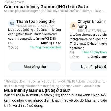
tiền nhỏ trước.
Cách mua Infinity Games (ING) trên Gate
So sánh phí, tốc độ và giới hạn. Chọn tùy chọn tốt nhất cho khu vực của bạn.
Thanh toán bằng thẻ
Chuyển khoản ng
Visa, Mastercard, Apple Pay
hàng
Mua trực tiếp bằng thẻ của bạn—không
SEPA, SWIFT, FPS, v.v.
cần nạp tiền trước. Được bảo mật bởi
Lý tưởng cho các giao dịch mu
các nhà cung cấp tuân thủ PCI-DSS.
thông qua chuyển khoản ngân
Khoảng 1–5%*
Phí
Thời gian xử lý khác nhau tùy 
Thường trong vài phút
Tốc độ
ngân hàng.
Thấp / 0 (tùy theo n
Phí
1–3 ngày làm việ
Tốc độ
Mua bằng thẻ
Nạp tiền pháp địn
* Phí và tốc độ chỉ là ước tính và có thể thay đổi. Giá P2P do từng người bán tự
đặt ra. Phương thức thanh toán khả dụng tùy thuộc vào khu vực của bạn.
Mua Infinity Games (ING) ở đâu?
Bạn có thể mua Infinity Games (ING) thông qua ba kênh chính, mỗi
kênh có những ưu nhược điểm khác nhau về tốc độ, khả năng điều
khiển và tính dễ sử dụng.