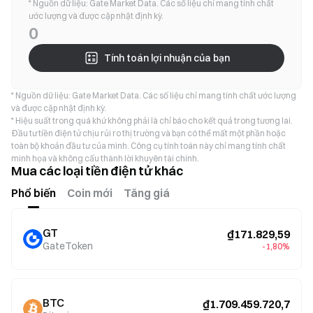
* Nguồn dữ liệu: Gate Market Data. Các số liệu chỉ mang tính chất
ước lượng và được cập nhật định kỳ.
0
Tính toán lợi nhuận của bạn
* Nguồn dữ liệu: Gate Market Data. Các số liệu chỉ mang tính chất ước lượng
và được cập nhật định kỳ.
* Hiệu suất trong quá khứ không phải là chỉ báo cho kết quả trong tương lai.
Đầu tư tiền điện tử chịu rủi ro thị trường và bạn có thể mất một phần hoặc
toàn bộ khoản đầu tư của mình. Công cụ tính toán này chỉ mang tính chất
minh họa và không cấu thành lời khuyên tài chính.
Mua các loại tiền điện tử khác
Phổ biến
Coin mới
Tăng giá
GT
₫171.829,59
GateToken
-1,80%
BTC
₫1.709.459.720,7