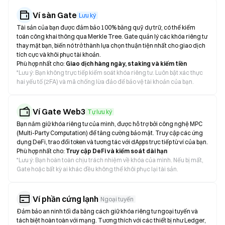
Ví sàn Gate
Lưu ký
Tài sản của bạn được đảm bảo 100% bằng quỹ dự trữ, có thể kiểm
toán công khai thông qua Merkle Tree. Gate quản lý các khóa riêng tư
thay mặt bạn, biến nó trở thành lựa chọn thuận tiện nhất cho giao dịch
tích cực và khôi phục tài khoản.
Phù hợp nhất cho:
Giao dịch hàng ngày, staking và kiếm tiền
*
Lưu ý: Bạn không trực tiếp kiểm soát khóa riêng tư. Luôn bật xác thực
hai yếu tố (2FA) và mã chống lừa đảo để bảo vệ tài khoản của bạn.
Ví Gate Web3
Tự lưu ký
Bạn nắm giữ khóa riêng tư của mình, được hỗ trợ bởi công nghệ MPC
(Multi-Party Computation) để tăng cường bảo mật. Truy cập các ứng
dụng DeFi, trao đổi token và tương tác với dApps trực tiếp từ ví của bạn.
Phù hợp nhất cho:
Truy cập DeFi và kiểm soát dài hạn
*
Lưu ý: Bạn hoàn toàn chịu trách nhiệm về khóa của mình. Nếu bị mất,
Gate hoặc bất kỳ ai khác đều không thể khôi phục lại tài sản.
Ví phần cứng lạnh
Ngoại tuyến
Đảm bảo an ninh tối đa bằng cách giữ khóa riêng tư ngoại tuyến và
tách biệt hoàn toàn với mạng. Tương thích với các thiết bị như Ledger,