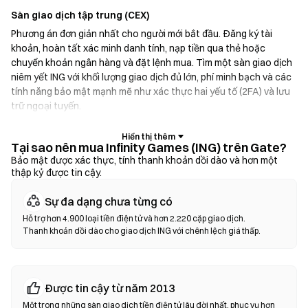
Sàn giao dịch tập trung (CEX)
Phương án đơn giản nhất cho người mới bắt đầu. Đăng ký tài
khoản, hoàn tất xác minh danh tính, nạp tiền qua thẻ hoặc
chuyển khoản ngân hàng và đặt lệnh mua. Tìm một sàn giao dịch
niêm yết ING với khối lượng giao dịch đủ lớn, phí minh bạch và các
tính năng bảo mật mạnh mẽ như xác thực hai yếu tố (2FA) và lưu
trữ ngoại tuyến.
Ví tiền điện tử
Tại sao nên mua Infinity Games (ING) trên Gate?
Dành cho người dùng ưu tiên tự quản lý tài sản. Ví không lưu ký
Bảo mật được xác thực, tính thanh khoản dồi dào và hơn một
thập kỷ được tin cậy.
cho phép bạn giữ khóa riêng tư của mình và hoán đổi token trực
tiếp trong giao diện ví. Một số ví cũng hỗ trợ nạp tiền pháp định,
Sự đa dạng chưa từng có
cho phép bạn mua ING bằng thẻ tín dụng mà không cần thông
qua sàn giao dịch trước. Luôn sao lưu cụm từ hạt giống và xác
Hỗ trợ hơn 4.900 loại tiền điện tử và hơn 2.220 cặp giao dịch.
Thanh khoản dồi dào cho giao dịch ING với chênh lệch giá thấp.
minh địa chỉ hợp đồng trước khi xác nhận bất kỳ giao dịch nào.
Sàn giao dịch phi tập trung (DEX)
Giao dịch trực tiếp giữa người dùng với nhau mà không cần trung
Được tin cậy từ năm 2013
gian. DEX sử dụng hợp đồng thông minh để thực hiện các giao
Một trong những sàn giao dịch tiền điện tử lâu đời nhất, phục vụ hơn