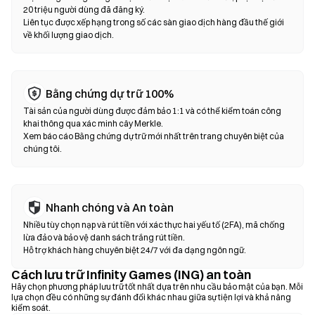
dịch hoán đổi trên chuỗi—không cần đăng ký hoặc xác minh danh
20 triệu người dùng đã đăng ký.
tính. Kết nối ví tương thích, chọn cặp token, thiết lập mức độ
Liên tục được xếp hạng trong số các sàn giao dịch hàng đầu thế giới
về khối lượng giao dịch.
trượt giá và xác nhận giao dịch. Lưu ý rằng phí gas sẽ được áp
dụng và giá có thể khác với thị trường tập trung do độ sâu thanh
khoản. Hầu hết hoạt động của DEX diễn ra trên các chuỗi tương
thích EVM như Ethereum, BNB Chain và Polygon.
Bằng chứng dự trữ 100%
Tài sản của người dùng được đảm bảo 1:1 và có thể kiểm toán công
khai thông qua xác minh cây Merkle.
Xem báo cáo Bằng chứng dự trữ mới nhất trên trang chuyên biệt của
chúng tôi.
Nhanh chóng và An toàn
Nhiều tùy chọn nạp và rút tiền với xác thực hai yếu tố (2FA), mã chống
lừa đảo và bảo vệ danh sách trắng rút tiền.
Hỗ trợ khách hàng chuyên biệt 24/7 với đa dạng ngôn ngữ.
Cách lưu trữ Infinity Games (ING) an toàn
Hãy chọn phương pháp lưu trữ tốt nhất dựa trên nhu cầu bảo mật của bạn. Mỗi
lựa chọn đều có những sự đánh đổi khác nhau giữa sự tiện lợi và khả năng
kiểm soát.