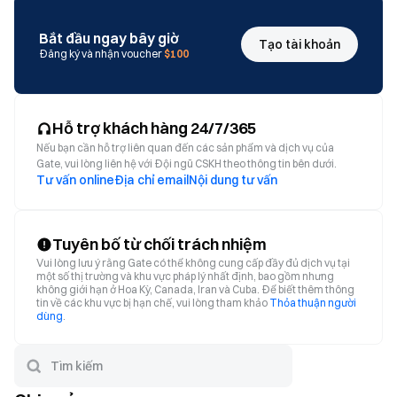
Bắt đầu ngay bây giờ
Tạo tài khoản
Đăng ký và nhận voucher
$100
Hỗ trợ khách hàng 24/7/365
Nếu bạn cần hỗ trợ liên quan đến các sản phẩm và dịch vụ của
Gate, vui lòng liên hệ với Đội ngũ CSKH theo thông tin bên dưới.
Tư vấn online
Địa chỉ email
Nội dung tư vấn
Tuyên bố từ chối trách nhiệm
Vui lòng lưu ý rằng Gate có thể không cung cấp đầy đủ dịch vụ tại
một số thị trường và khu vực pháp lý nhất định, bao gồm nhưng
không giới hạn ở Hoa Kỳ, Canada, Iran và Cuba. Để biết thêm thông
tin về các khu vực bị hạn chế, vui lòng tham khảo
Thỏa thuận người
dùng
.