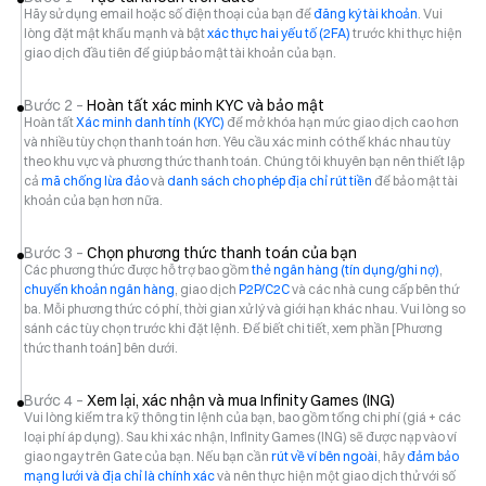
Hãy sử dụng email hoặc số điện thoại của bạn để
đăng ký tài khoản
. Vui
lòng đặt mật khẩu mạnh và bật
xác thực hai yếu tố (2FA)
trước khi thực hiện
giao dịch đầu tiên để giúp bảo mật tài khoản của bạn.
Bước 2 –
Hoàn tất xác minh KYC và bảo mật
Hoàn tất
Xác minh danh tính (KYC)
để mở khóa hạn mức giao dịch cao hơn
và nhiều tùy chọn thanh toán hơn. Yêu cầu xác minh có thể khác nhau tùy
theo khu vực và phương thức thanh toán. Chúng tôi khuyên bạn nên thiết lập
cả
mã chống lừa đảo
và
danh sách cho phép địa chỉ rút tiền
để bảo mật tài
khoản của bạn hơn nữa.
Bước 3 –
Chọn phương thức thanh toán của bạn
Các phương thức được hỗ trợ bao gồm
thẻ ngân hàng (tín dụng/ghi nợ)
,
chuyển khoản ngân hàng
, giao dịch
P2P/C2C
và các nhà cung cấp bên thứ
ba. Mỗi phương thức có phí, thời gian xử lý và giới hạn khác nhau. Vui lòng so
sánh các tùy chọn trước khi đặt lệnh. Để biết chi tiết, xem phần [Phương
thức thanh toán] bên dưới.
Bước 4 –
Xem lại, xác nhận và mua Infinity Games (ING)
Vui lòng kiểm tra kỹ thông tin lệnh của bạn, bao gồm tổng chi phí (giá + các
loại phí áp dụng). Sau khi xác nhận, Infinity Games (ING) sẽ được nạp vào ví
giao ngay trên Gate của bạn. Nếu bạn cần
rút về ví bên ngoài
, hãy
đảm bảo
mạng lưới và địa chỉ là chính xác
và nên thực hiện một giao dịch thử với số