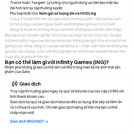
Trezor hoặc Tangem. Lý tưởng cho người dùng ưu tiên bảo mật lâu
dài hơn là truy cập thường xuyên.
Phù hợp nhất cho:
Nắm giữ số lượng lớn và HODLing
*
Lưu ý: Ít thuận tiện hơn cho giao dịch thường xuyên. Hãy sao lưu cụm
từ hạt giống của bạn ngoại tuyến và không bao giờ lưu trữ nó dưới
dạng kỹ thuật số (không chụp màn hình, không lưu trữ trên đám mây).
Mẹo bảo mật chuyên nghiệp: Kích hoạt xác thực hai yếu tố (ví dụ: Google
Authenticator) ngay sau khi tạo tài khoản. Không bao giờ chia sẻ cụm từ hạt
giống hoặc khóa riêng tư của bạn với bất kỳ ai—nhân viên Gate sẽ không bao
giờ yêu cầu chúng. Luôn luôn thử nghiệm với một khoản chuyển khoản nhỏ
trước khi chuyển số tiền lớn.
Bạn có thể làm gì với Infinity Games (ING)?
Khám phá những gì bạn có thể làm với ING trong toàn bộ hệ sinh thái sản
phẩm của Gate.
Giao dịch
Truy cập thị trường giao ngay, ký quỹ và futures của các cặp có ING với
tính thanh khoản cao.
Giao dịch ký quỹ và giao dịch futures đều sử dụng đòn bẩy và tiềm ẩn
rủi ro thua lỗ cao hơn. Chỉ nên giao dịch bằng số tiền mà bạn có thể
chấp nhận mất.
Giao dịch ING/USDT →