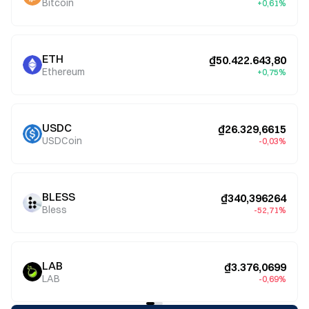
Bitcoin
+0,61%
ETH
₫50.422.643,80
Ethereum
+0,75%
USDC
₫26.329,6615
USDCoin
-0,03%
BLESS
₫340,396264
Bless
-52,71%
LAB
₫3.376,0699
LAB
-0,69%