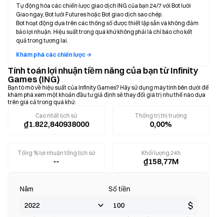
Tự động hóa các chiến lược giao dịch ING của bạn 24/7 với Bot lưới
Giao ngay, Bot lưới Futures hoặc Bot giao dịch sao chép.
Bot hoạt động dựa trên các thông số được thiết lập sẵn và không đảm
bảo lợi nhuận. Hiệu suất trong quá khứ không phải là chỉ báo cho kết
quả trong tương lai.
Khám phá các chiến lược →
Tính toán lợi nhuận tiềm năng của bạn từ Infinity
Games (ING)
Bạn tò mò về hiệu suất của Infinity Games? Hãy sử dụng máy tính bên dưới để
khám phá xem một khoản đầu tư giả định sẽ thay đổi giá trị như thế nào dựa
trên giá cả trong quá khứ.
Cao nhất lịch sử
Thống trị thị trường
₫1.822,840938000
0,00%
Tổng % lợi nhuận tổng lịch sử
Khối lượng 24h
--
₫158,77M
Năm
Số tiền
$