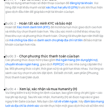
Hãy sử dụng email hoặc số điện thoại của bạn để
đăng ký tài khoản
. Vui
lòng đặt mật khẩu mạnh và bật
xác thực hai yếu tố (2FA)
trước khi thực hiện
giao dịch đầu tiên để giúp bảo mật tài khoản của bạn.
Bước 2 –
Hoàn tất xác minh KYC và bảo mật
Hoàn tất
Xác minh danh tính (KYC)
để mở khóa hạn mức giao dịch cao hơn
và nhiều tùy chọn thanh toán hơn. Yêu cầu xác minh có thể khác nhau tùy
theo khu vực và phương thức thanh toán. Chúng tôi khuyên bạn nên thiết lập
cả
mã chống lừa đảo
và
danh sách cho phép địa chỉ rút tiền
để bảo mật tài
khoản của bạn hơn nữa.
Bước 3 –
Chọn phương thức thanh toán của bạn
Các phương thức được hỗ trợ bao gồm
thẻ ngân hàng (tín dụng/ghi nợ)
,
chuyển khoản ngân hàng
, giao dịch
P2P/C2C
và các nhà cung cấp bên thứ
ba. Mỗi phương thức có phí, thời gian xử lý và giới hạn khác nhau. Vui lòng so
sánh các tùy chọn trước khi đặt lệnh. Để biết chi tiết, xem phần [Phương
thức thanh toán] bên dưới.
Bước 4 –
Xem lại, xác nhận và mua Humanity (H)
Vui lòng kiểm tra kỹ thông tin lệnh của bạn, bao gồm tổng chi phí (giá + các
loại phí áp dụng). Sau khi xác nhận, Humanity (H) sẽ được nạp vào ví giao
ngay trên Gate của bạn. Nếu bạn cần
rút về ví bên ngoài
, hãy
đảm bảo mạng
lưới và địa chỉ là chính xác
và nên thực hiện một giao dịch thử với số tiền nhỏ