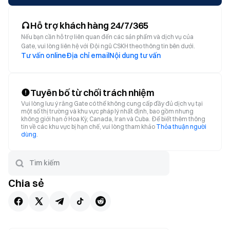
Hỗ trợ khách hàng 24/7/365
Nếu bạn cần hỗ trợ liên quan đến các sản phẩm và dịch vụ của
Gate, vui lòng liên hệ với Đội ngũ CSKH theo thông tin bên dưới.
Tư vấn online
Địa chỉ email
Nội dung tư vấn
Tuyên bố từ chối trách nhiệm
Vui lòng lưu ý rằng Gate có thể không cung cấp đầy đủ dịch vụ tại
một số thị trường và khu vực pháp lý nhất định, bao gồm nhưng
không giới hạn ở Hoa Kỳ, Canada, Iran và Cuba. Để biết thêm thông
tin về các khu vực bị hạn chế, vui lòng tham khảo
Thỏa thuận người
dùng
.
Chia sẻ