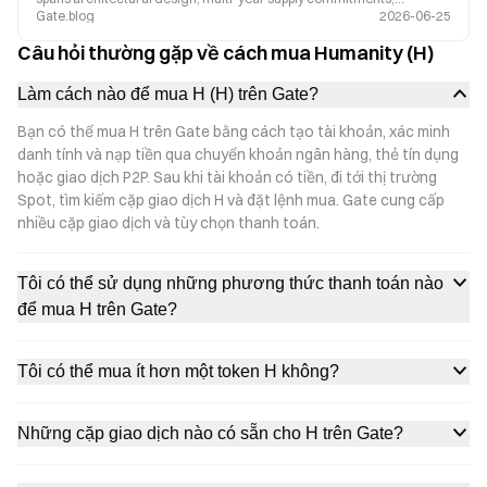
Gate.blog
2026-06-25
enterprise deployments, and participation in Anthropic’s Series H
funding round.
Câu hỏi thường gặp về cách mua Humanity (H)
Làm cách nào để mua H (H) trên Gate?
Bạn có thể mua H trên Gate bằng cách tạo tài khoản, xác minh
danh tính và nạp tiền qua chuyển khoản ngân hàng, thẻ tín dụng
hoặc giao dịch P2P. Sau khi tài khoản có tiền, đi tới thị trường
Spot, tìm kiếm cặp giao dịch H và đặt lệnh mua. Gate cung cấp
nhiều cặp giao dịch và tùy chọn thanh toán.
Tôi có thể sử dụng những phương thức thanh toán nào
để mua H trên Gate?
Tôi có thể mua ít hơn một token H không?
Những cặp giao dịch nào có sẵn cho H trên Gate?