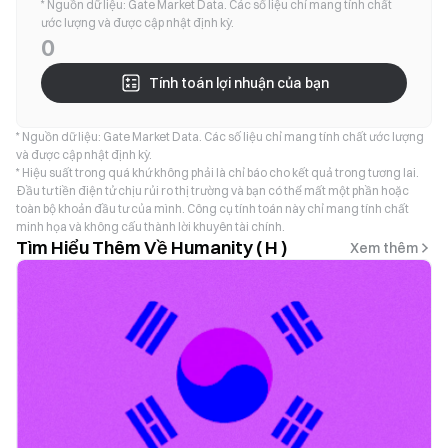
* Nguồn dữ liệu: Gate Market Data. Các số liệu chỉ mang tính chất
ước lượng và được cập nhật định kỳ.
0
Tính toán lợi nhuận của bạn
* Nguồn dữ liệu: Gate Market Data. Các số liệu chỉ mang tính chất ước lượng
và được cập nhật định kỳ.
* Hiệu suất trong quá khứ không phải là chỉ báo cho kết quả trong tương lai.
Đầu tư tiền điện tử chịu rủi ro thị trường và bạn có thể mất một phần hoặc
toàn bộ khoản đầu tư của mình. Công cụ tính toán này chỉ mang tính chất
minh họa và không cấu thành lời khuyên tài chính.
Tìm Hiểu Thêm Về Humanity ( H )
Xem thêm