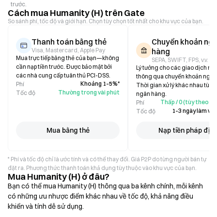
trước.
Cách mua Humanity (H) trên Gate
So sánh phí, tốc độ và giới hạn. Chọn tùy chọn tốt nhất cho khu vực của bạn.
Thanh toán bằng thẻ
Chuyển khoản ng
Visa, Mastercard, Apple Pay
hàng
Mua trực tiếp bằng thẻ của bạn—không
SEPA, SWIFT, FPS, v.v.
cần nạp tiền trước. Được bảo mật bởi
Lý tưởng cho các giao dịch mu
các nhà cung cấp tuân thủ PCI-DSS.
thông qua chuyển khoản ngân
Khoảng 1–5%*
Phí
Thời gian xử lý khác nhau tùy 
Thường trong vài phút
Tốc độ
ngân hàng.
Thấp / 0 (tùy theo n
Phí
1–3 ngày làm việ
Tốc độ
Mua bằng thẻ
Nạp tiền pháp địn
* Phí và tốc độ chỉ là ước tính và có thể thay đổi. Giá P2P do từng người bán tự
đặt ra. Phương thức thanh toán khả dụng tùy thuộc vào khu vực của bạn.
Mua Humanity (H) ở đâu?
Bạn có thể mua Humanity (H) thông qua ba kênh chính, mỗi kênh
có những ưu nhược điểm khác nhau về tốc độ, khả năng điều
khiển và tính dễ sử dụng.