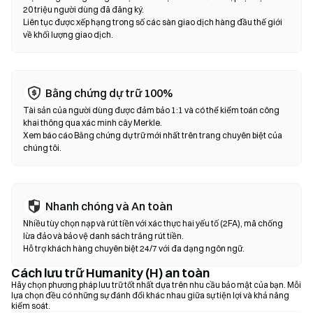
dịch hoán đổi trên chuỗi—không cần đăng ký hoặc xác minh danh
20 triệu người dùng đã đăng ký.
tính. Kết nối ví tương thích, chọn cặp token, thiết lập mức độ
Liên tục được xếp hạng trong số các sàn giao dịch hàng đầu thế giới
về khối lượng giao dịch.
trượt giá và xác nhận giao dịch. Lưu ý rằng phí gas sẽ được áp
dụng và giá có thể khác với thị trường tập trung do độ sâu thanh
khoản. Hầu hết hoạt động của DEX diễn ra trên các chuỗi tương
thích EVM như Ethereum, BNB Chain và Polygon.
Bằng chứng dự trữ 100%
Tài sản của người dùng được đảm bảo 1:1 và có thể kiểm toán công
khai thông qua xác minh cây Merkle.
Xem báo cáo Bằng chứng dự trữ mới nhất trên trang chuyên biệt của
chúng tôi.
Nhanh chóng và An toàn
Nhiều tùy chọn nạp và rút tiền với xác thực hai yếu tố (2FA), mã chống
lừa đảo và bảo vệ danh sách trắng rút tiền.
Hỗ trợ khách hàng chuyên biệt 24/7 với đa dạng ngôn ngữ.
Cách lưu trữ Humanity (H) an toàn
Hãy chọn phương pháp lưu trữ tốt nhất dựa trên nhu cầu bảo mật của bạn. Mỗi
lựa chọn đều có những sự đánh đổi khác nhau giữa sự tiện lợi và khả năng
kiểm soát.