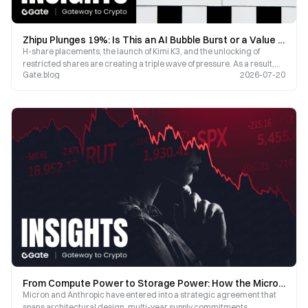
Zhipu Plunges 19%: Is This an AI Bubble Burst or a Value Reassessment?
H-share placements, the launch of Kimi K3, and the unlocking of
restricted shares are creating a triple wave of pressure. As a result,
Gate.blog
2026-07-20
global AI investment is shifting from “story-driven trades” to “cash
flow-driven trades.”
From Compute Power to Storage Power: How the Micron-Anthropic Protocol Is Reshaping the AI Chip Supply Chain
Micron and Anthropic have entered into a strategic agreement that
spans architectural design, multi-year supply commitments,