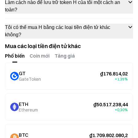
Làm cách nào để lưu trữ token H của tôi một cách an
toàn?
Tôi có thể mua H bằng các loại tiền điện tử khác
không?
Mua các loại tiền điện tử khác
Phổ biến
Coin mới
Tăng giá
GT
₫176.814,02
GateToken
+1,35%
ETH
₫50.517.238,44
Ethereum
+0,30%
BTC
₫1.709.802.080,2