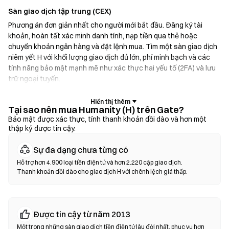
Sàn giao dịch tập trung (CEX)
Phương án đơn giản nhất cho người mới bắt đầu. Đăng ký tài
khoản, hoàn tất xác minh danh tính, nạp tiền qua thẻ hoặc
chuyển khoản ngân hàng và đặt lệnh mua. Tìm một sàn giao dịch
niêm yết H với khối lượng giao dịch đủ lớn, phí minh bạch và các
tính năng bảo mật mạnh mẽ như xác thực hai yếu tố (2FA) và lưu
trữ ngoại tuyến.
Ví tiền điện tử
Tại sao nên mua Humanity (H) trên Gate?
Dành cho người dùng ưu tiên tự quản lý tài sản. Ví không lưu ký
Bảo mật được xác thực, tính thanh khoản dồi dào và hơn một
thập kỷ được tin cậy.
cho phép bạn giữ khóa riêng tư của mình và hoán đổi token trực
tiếp trong giao diện ví. Một số ví cũng hỗ trợ nạp tiền pháp định,
Sự đa dạng chưa từng có
cho phép bạn mua H bằng thẻ tín dụng mà không cần thông qua
sàn giao dịch trước. Luôn sao lưu cụm từ hạt giống và xác minh
Hỗ trợ hơn 4.900 loại tiền điện tử và hơn 2.220 cặp giao dịch.
Thanh khoản dồi dào cho giao dịch H với chênh lệch giá thấp.
địa chỉ hợp đồng trước khi xác nhận bất kỳ giao dịch nào.
Sàn giao dịch phi tập trung (DEX)
Giao dịch trực tiếp giữa người dùng với nhau mà không cần trung
Được tin cậy từ năm 2013
gian. DEX sử dụng hợp đồng thông minh để thực hiện các giao
Một trong những sàn giao dịch tiền điện tử lâu đời nhất, phục vụ hơn