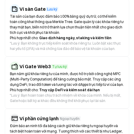
Ví sàn Gate
Lưu ký
Tài sản của bạn được đảm bảo 100% bằng quỹ dự trữ, có thể kiểm
toán công khai thông qua Merkle Tree. Gate quản lý các khóa riêng tư
thay mặt bạn, biến nó trở thành lựa chọn thuận tiện nhất cho giao dịch
tích cực và khôi phục tài khoản.
Phù hợp nhất cho:
Giao dịch hàng ngày, staking và kiếm tiền
*
Lưu ý: Bạn không trực tiếp kiểm soát khóa riêng tư. Luôn bật xác thực
hai yếu tố (2FA) và mã chống lừa đảo để bảo vệ tài khoản của bạn.
Ví Gate Web3
Tự lưu ký
Bạn nắm giữ khóa riêng tư của mình, được hỗ trợ bởi công nghệ MPC
(Multi-Party Computation) để tăng cường bảo mật. Truy cập các ứng
dụng DeFi, trao đổi token và tương tác với dApps trực tiếp từ ví của bạn.
Phù hợp nhất cho:
Truy cập DeFi và kiểm soát dài hạn
*
Lưu ý: Bạn hoàn toàn chịu trách nhiệm về khóa của mình. Nếu bị mất,
Gate hoặc bất kỳ ai khác đều không thể khôi phục lại tài sản.
Ví phần cứng lạnh
Ngoại tuyến
Đảm bảo an ninh tối đa bằng cách giữ khóa riêng tư ngoại tuyến và
tách biệt hoàn toàn với mạng. Tương thích với các thiết bị như Ledger,