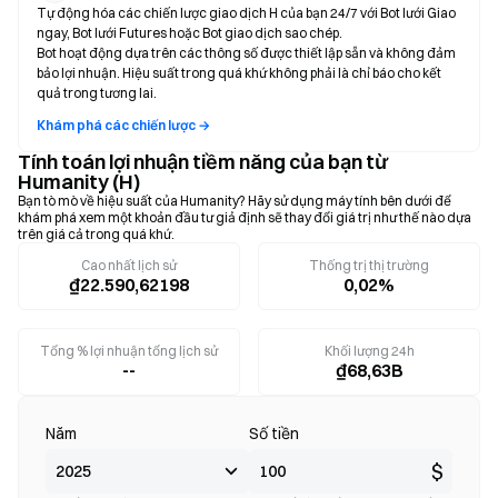
Tự động hóa các chiến lược giao dịch H của bạn 24/7 với Bot lưới Giao
ngay, Bot lưới Futures hoặc Bot giao dịch sao chép.
Bot hoạt động dựa trên các thông số được thiết lập sẵn và không đảm
bảo lợi nhuận. Hiệu suất trong quá khứ không phải là chỉ báo cho kết
quả trong tương lai.
Khám phá các chiến lược →
Tính toán lợi nhuận tiềm năng của bạn từ
Humanity (H)
Bạn tò mò về hiệu suất của Humanity? Hãy sử dụng máy tính bên dưới để
khám phá xem một khoản đầu tư giả định sẽ thay đổi giá trị như thế nào dựa
trên giá cả trong quá khứ.
Cao nhất lịch sử
Thống trị thị trường
₫22.590,62198
0,02%
Tổng % lợi nhuận tổng lịch sử
Khối lượng 24h
--
₫68,63B
Năm
Số tiền
$