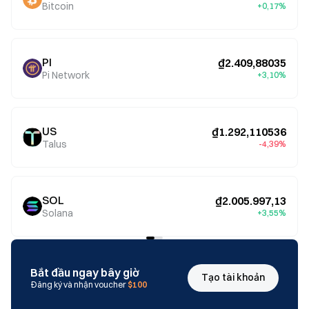
Bitcoin
+0,17%
PI
₫2.409,88035
Pi Network
+3,10%
US
₫1.292,110536
Talus
-4,39%
SOL
₫2.005.997,13
Solana
+3,55%
Bắt đầu ngay bây giờ
Tạo tài khoản
Đăng ký và nhận voucher
$100