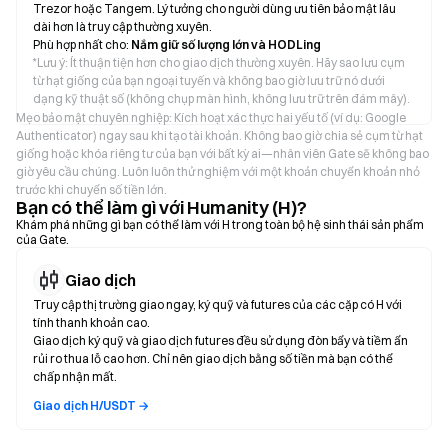
Trezor hoặc Tangem. Lý tưởng cho người dùng ưu tiên bảo mật lâu
dài hơn là truy cập thường xuyên.
Phù hợp nhất cho:
Nắm giữ số lượng lớn và HODLing
*
Lưu ý: Ít thuận tiện hơn cho giao dịch thường xuyên. Hãy sao lưu cụm
từ hạt giống của bạn ngoại tuyến và không bao giờ lưu trữ nó dưới
dạng kỹ thuật số (không chụp màn hình, không lưu trữ trên đám mây).
Mẹo bảo mật chuyên nghiệp: Kích hoạt xác thực hai yếu tố (ví dụ: Google
Authenticator) ngay sau khi tạo tài khoản. Không bao giờ chia sẻ cụm từ hạt
giống hoặc khóa riêng tư của bạn với bất kỳ ai—nhân viên Gate sẽ không bao
giờ yêu cầu chúng. Luôn luôn thử nghiệm với một khoản chuyển khoản nhỏ
trước khi chuyển số tiền lớn.
Bạn có thể làm gì với Humanity (H)?
Khám phá những gì bạn có thể làm với H trong toàn bộ hệ sinh thái sản phẩm
của Gate.
Giao dịch
Truy cập thị trường giao ngay, ký quỹ và futures của các cặp có H với
tính thanh khoản cao.
Giao dịch ký quỹ và giao dịch futures đều sử dụng đòn bẩy và tiềm ẩn
rủi ro thua lỗ cao hơn. Chỉ nên giao dịch bằng số tiền mà bạn có thể
chấp nhận mất.
Giao dịch H/USDT →