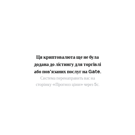
Ця криптовалюта ще не була
додана до лістингу для торгівлі
або пов'язаних послуг на Gate.
Система перенаправить вас на
сторінку «Прогноз ціни» через 5с.