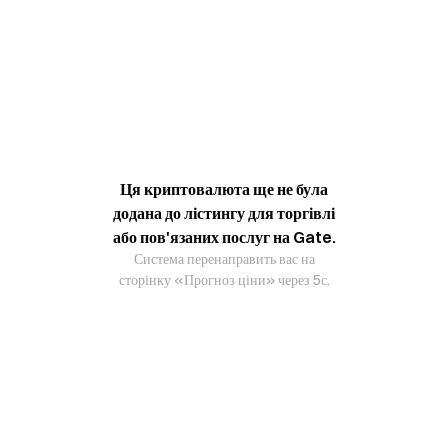
Ця криптовалюта ще не була
додана до лістингу для торгівлі
або пов'язаних послуг на Gate.
Система перенаправить вас на
сторінку «Прогноз ціни» через 5с.