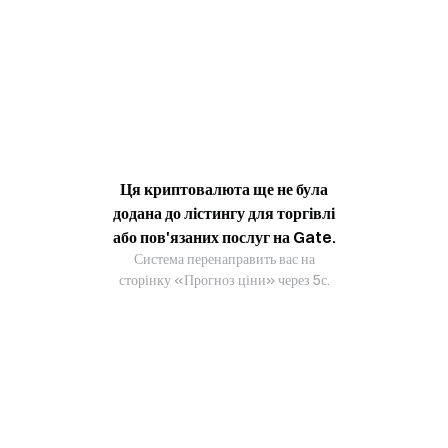
Ця криптовалюта ще не була
додана до лістингу для торгівлі
або пов'язаних послуг на Gate.
Система перенаправить вас на
сторінку «Прогноз ціни» через 5с.