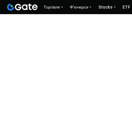
Торгівля
Ф'ючерси
Stocks
ETF