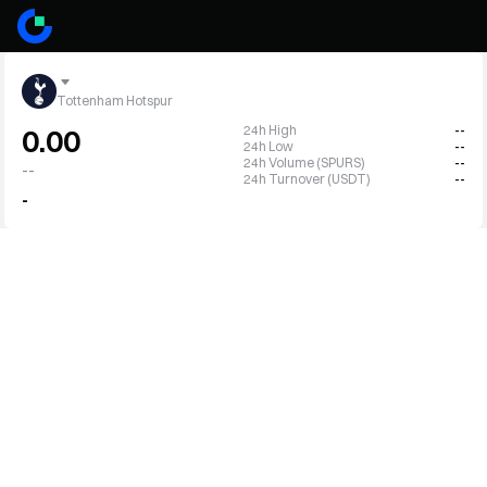
Tottenham Hotspur
24h High
--
0.00
24h Low
--
24h Volume (SPURS)
--
--
24h Turnover (USDT)
--
-