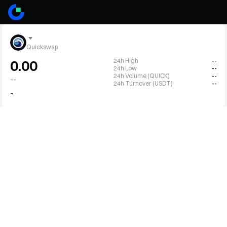
Quickswap
24h High
--
0.00
24h Low
--
24h Volume (QUICK)
--
--
24h Turnover (USDT)
--
-